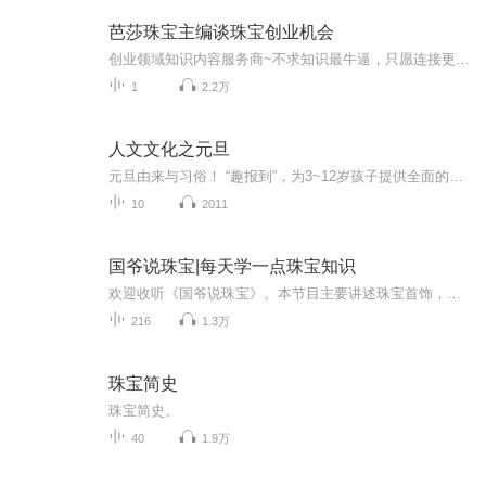
芭莎珠宝主编谈珠宝创业机会
创业领域知识内容服务商~不求知识最牛逼，只愿连接更鲜活！学霸晓一哥，交流学习：mo31678...
1
2.2万
人文文化之元旦
元旦由来与习俗！ “趣报到”，为3~12岁孩子提供全面的通识知识系列课程。让孩子广泛接触通识教育，掌握更全面的天文，历史，地理，艺术，生活及科普知识。找到兴趣，快乐成长！...
10
2011
国爷说珠宝|每天学一点珠宝知识
欢迎收听《国爷说珠宝》。本节目主要讲述珠宝首饰，钻石、翡翠、金银玉石等珠宝相关知识，传播珠宝文化，让你避坑不被坑！记得订阅哦！喜欢的小伙伴还可以在主播专辑页面评论5星支持一下主播，您的支持是我们努力更新的动力！传送门：主播主页 主播微信号...
216
1.3万
珠宝简史
珠宝简史。
40
1.9万