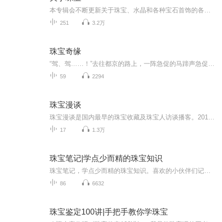
本专辑会不断更新关于珠宝、水晶和各种宝石首饰的各类相关知识。对于鉴赏，重点是对艺术收藏品的艺术价值、真伪等进行评判；对于投资，重点是对艺术收藏品进行价值评估。这些看起来颇为深奥的功力，其实源于基础知识的掌握程度。只要所收藏的艺术品料实工精，基本上不会吃亏；若具有稀少性、更或唯一性、历史性、艺术性、社会认同性和高价值，就会收到极具升值潜力的艺术收藏品。希望各位听友能在这里得到自己想要的解答。...
251
3.2万
珠宝奇缘
“驾、驾……！”去往都京的路上，一阵急促的马蹄声急促的响起，紧接着就是一阵纷乱尘烟，酒家老人缓缓的走了出来，缓缓的道：“哎，看来又要搬家咯！” “~” “吁！”庄严宏伟的朱红色大门终于在黑色的夜空中缓缓被打开，一士兵匆匆奔入。 “报...
59
2294
珠宝漫谈
珠宝漫谈是国内最早的珠宝收藏及珠宝人访谈播客。2019年，“珠宝漫谈”在全球疫情期间，成为链接国内外珠宝人的知识分享平台。也成为苹果播客第一档珠宝类节目。2026年，“珠宝漫谈”重新改版，更侧重人与珠宝的关系，讲述人文故事。
17
1.3万
珠宝笔记|学点少而精的珠宝知识
珠宝笔记，学点少而精的珠宝知识。喜欢的小伙伴们记得点赞、订阅哦~某宝店 | 元宇宙设计素材
86
6632
珠宝鉴定100讲|手把手教你学珠宝