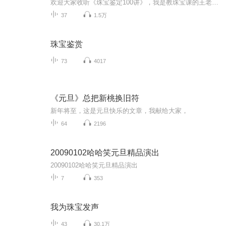
欢迎大家收听《珠宝鉴定100讲》，我是教珠宝课的王老师，本栏目通过100个问题，每期大约5分钟左右，帮助你系统了解珠宝玉石知识，掌握鉴定的小常识。本栏目围绕着市场中经常困扰消费者的一些问题和珠宝品类，如碧玺、水晶、托帕石、石榴石、和田玉、翡翠、...
37
1.5万
珠宝鉴赏
73
4017
《元旦》总把新桃换旧符
新年将至，这是元旦快乐的文章，我献给大家，
64
2196
20090102哈哈笑元旦精品演出
20090102哈哈笑元旦精品演出
7
353
我为珠宝发声
43
30.1万