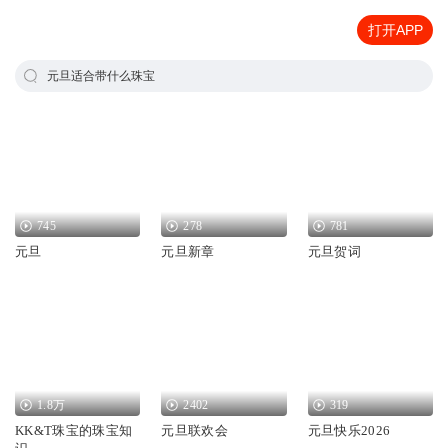
打开APP
元旦适合带什么珠宝
745
278
781
元旦
元旦新章
元旦贺词
1.8万
2402
319
KK&T珠宝的珠宝知
元旦联欢会
元旦快乐2026