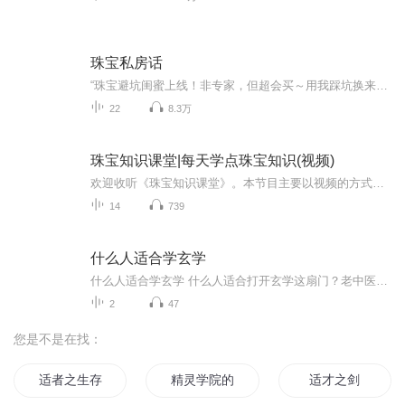
珠宝私房话
“珠宝避坑闺蜜上线！非专家，但超会买～用我踩坑换来的避坑指南，教你识破套路、买对不买贵！不谈枯燥理论，只分享真实剁手经验+私藏小秘诀，让你钱花得爽，珠宝越戴越香！”
22
8.3万
珠宝知识课堂|每天学点珠宝知识(视频)
欢迎收听《珠宝知识课堂》。本节目主要以视频的方式分享珠宝首饰，钻石、翡翠、金银玉石等珠宝相关知识，传播珠宝文化，让你避坑不被坑！记得订阅哦！喜欢的小伙伴还可以在主播专辑页面评论5星支持一下主播，您的支持是我们努力更新的动力！传送门：主播主...
14
739
什么人适合学玄学
什么人适合学玄学 什么人适合打开玄学这扇门？老中医来给你把把脉最近发现个有趣现象：地铁上刷八字排盘的年轻人比刷短视频的还多。这届年轻人为啥突然对玄学上头？作为混迹中医圈多年的老油条，今天咱们不装神弄鬼，就聊聊哪些人适合学玄学——注意啊，...
2
47
您是不是在找：
适者之生存
精灵学院的不适合者
适才之剑