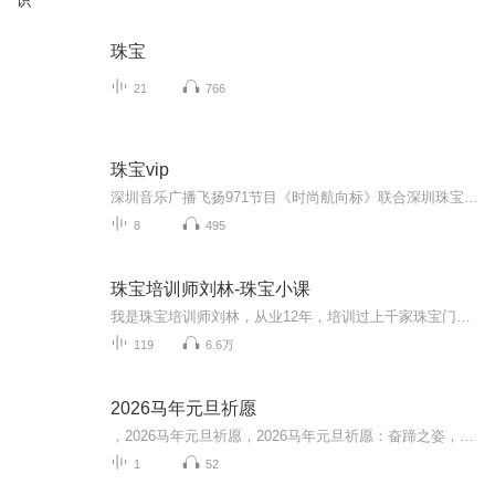
识
珠宝
21
766
珠宝vip
深圳音乐广播飞扬971节目《时尚航向标》联合深圳珠宝设计协会推出最新版块【珠宝vip】，欢迎大家多多留言多多指正，作为珠宝小粉丝我们共同进步...
8
495
珠宝培训师刘林-珠宝小课
我是珠宝培训师刘林，从业12年，培训过上千家珠宝门店，把这些年来的经历写成了一本书，在这里给大家进行分享，希望您能喜欢并持续关注我。
119
6.6万
2026马年元旦祈愿
，2026马年元旦祈愿，2026马年元旦祈愿：奋蹄之姿，赴时代之约我祈愿，2026年的中国 山河锦绣，繁荣昌盛。我祈愿，2026年的每个奋斗者，都能策马扬鞭，不负韶华。我祈愿，2026年的情感世界，温暖纯粹 情谊绵长。我祈愿，，2026年的我们，心怀热爱，向阳而...
1
52