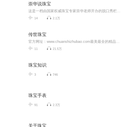
崇华说珠宝
这是一档由国家权威珠宝专家崇华老师开办的脱口秀栏目。崇华老师，国家高级珠宝艺术品鉴定估价师，中国地质大学珠宝学院珠宝鉴定师，《崇华说珠宝》系列栏目专家，浙江大学等多所高校特约讲师，崇鉴艺术创办人，曾进修于北京大学考古文博学院、法国国立高...
14
2.1万
传世珠宝
官方网址：www.chuanshizhubao.com最美最全的精品珠宝网络电台最博大最精深的珠宝文化讲堂最权威最专业的珠宝购买指南最高贵最私密的珠宝社交圈层
11
21.5万
珠宝知识
3
746
珠宝手表
91
2.3万
关于珠宝