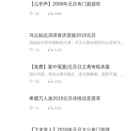
【么学声】2008年元旦奇门面授班
29
3484
马云励志演讲喜庆迎接2019元旦
说起如今的中国科技大佬，不少人都会想到马云还有马化腾等人。尤其是马云，关于科技这一方面也是有投资不小的。可能很多人都还将阿里巴巴和马云定位在电商上，其实阿里巴巴早就变成了一个多元化的企业了。而且，在人工智能这一方面，马云可是有不少的成就...
14
3.4万
【免费】案中冤案|元旦日之离奇暗杀案
咱们中国，有这么两句格言，是天网恢恢，疏而不漏。这两句话中，所含的意义，就是言其人要作了恶事，纵然一时侥幸，能够逃出法网，但是叶落归根，依然逃不出天网去。所谓人间私语，天闻若雷，暗室亏心，神目如电，少不得默默中有个道理，总会有报应临头的...
20
1020
希腊万人迷2019元旦诗情话意荟萃
11
4143
【飞龙道人】2016年元旦太公奇门面授