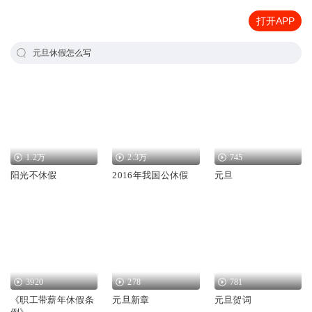
打开APP
元旦休假怎么写
1.2万
2.3万
745
阳光不休假
2016年我国公休假
元旦
3920
278
781
《职工带薪年休假条
元旦新章
元旦贺词