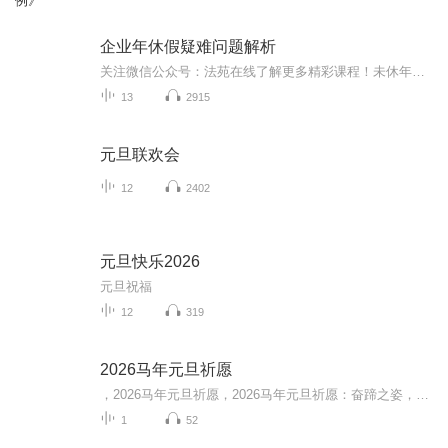
例》
企业年休假疑难问题解析
关注微信公众号：法苑在线了解更多精彩课程！未休年假工资纠纷是劳动争议中较为常见的争议事项，对未休年假的法律依据、年假天数及未休年假工资的计算方式、年假管理等方面问题的了解和掌握是人力资源进行合规管理及有效降低诉讼风险的必然要求。主讲人：陈振洲 北京君理律师事务所主任律师长期从事民商事、劳动人事与社会保障及刑事法律事务的理论研究和实务工作，具备丰富的劳动争议仲裁、诉讼案件代理经验，每年代理仲裁、诉讼案件近百件，尤其擅长办重大疑难仲裁、诉讼案件。 曾担任...
13
2915
元旦联欢会
12
2402
元旦快乐2026
元旦祝福
12
319
2026马年元旦祈愿
，2026马年元旦祈愿，2026马年元旦祈愿：奋蹄之姿，赴时代之约我祈愿，2026年的中国 山河锦绣，繁荣昌盛。我祈愿，2026年的每个奋斗者，都能策马扬鞭，不负韶华。我祈愿，2026年的情感世界，温暖纯粹 情谊绵长。我祈愿，，2026年的我们，心怀热爱，向阳而...
1
52