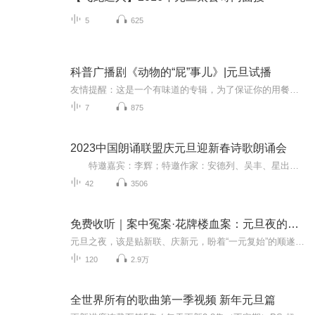
5
625
科普广播剧《动物的“屁”事儿》|元旦试播
友情提醒：这是一个有味道的专辑，为了保证你的用餐心情，请不要在进食时收听！《动物的“屁”事儿》 作者: [美] 尼克·卡鲁索 ／ [英] 达尼·拉巴奥蒂 著， [美] 伊桑·科贾克 绘图，王佩、王双语 译猫会放屁，它们的屁臭得很。章鱼虽然不放屁，但可...
7
875
2023中国朗诵联盟庆元旦迎新春诗歌朗诵会
特邀嘉宾：李辉；特邀作家：安德列、吴丰、星出而作、静水流深；总策划：凤雏生；总监制：静心；总导演：化虹；执行总监：莺子；主持人：静心、化虹
42
3506
免费收听｜案中冤案·花牌楼血案：元旦夜的沉冤与昭雪
元旦之夜，该是贴新联、庆新元，盼着“一元复始”的顺遂时刻。南京花牌楼自古繁华，红灯笼映着沿街商铺，爆竹声里裹着市井欢腾，本是辞旧迎新的太平夜。金陵城的元旦，本该是张灯结彩、人声鼎沸，可偏有鲜血溅碎年光，无名尸横亘街头，惊破了两江总督治下...
120
2.9万
全世界所有的歌曲第一季视频 新年元旦篇