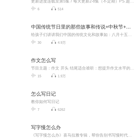
更新进度连载至第5集 / 每天更新2-8集（不定期）PS.超级无敌好听！作者的话动感！动感！一起动感！订阅专辑就一起动感！动感！动感！动感！动感！副标题动感-歌曲的旅程计划只会出超好听的歌曲！永远出新的歌曲，很好听的歌曲让你们听的过瘾，把你听的兴奋...
6
514
中国传统节日里的那些故事和传说+中秋节+元旦春节等
给孩子们讲讲我们中国的传统文化和故事如：八月十五的由来中秋节的来历八月十五中秋节的各种风俗习惯传说故事各地的风俗习惯随着时节的变化，我们来讲每个节气及假期的有趣故事
30
4.9万
作文怎么写
节目主题：作文 开头 结尾适合谁听：想提升作文水平的同学主播寄语：不积跬步无以至千里，不积小流无以成江海
15
1.9万
怎么写日记
教你如何写日记
7
6262
写字慢怎么办
《写字慢怎么办》喜马拉雅专辑，帮你告别书写慢时代！11个音频，10个免费，1个付费，带你系统学习。免费篇篇干货，标题清晰，轻松提升书写速度。付费音频深入剖析，10篇文章组合，助你写出优美文字。快来加入，一起解锁高效书写秘籍！写字提速秘籍告别书写慢