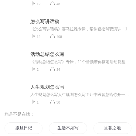
12
481
怎么写讲话稿
《怎么写讲话稿》喜马拉雅专辑，帮你轻松驾驭演讲！11个音频，10个免费，1个付费，全方位解析！免费篇篇干货，标题系统，助你写出精彩讲话稿。付费篇深入剖析，10篇文章组合，让你成为演讲高手！快来学习，让你的讲话更有魅力！演讲技巧讲话稿写作
12
408
活动总结怎么写
《活动总结怎么写》专辑，11个音频带你搞定活动复盘！10个免费音频系统讲解总结写作技巧，标题直击痛点。付费音频《活动总结怎么写》深度剖析，10篇精华文章组合，助你从入门到精通。健康管理师带你避坑，电子书写作高手为你量身定制。立即收听，让你的活...
2
34
人生规划怎么写
人生规划怎么写人生规划怎么写？让中医智慧给你开一剂「醒脑方」 最近总有人问：人生规划到底怎么写？是照搬模板填表格，还是跟着朋友圈的“年薪百万攻略”走？别急，咱今天不整那些虚头巴脑的鸡汤，用中医的底层逻辑给你捋清楚——毕竟，老祖宗连“养...
1
30
您是不是在找：
撒旦日记
生活不如写书
旦暮之地