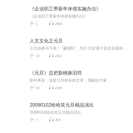
《企业职工带薪年休假实施办法》
《企业职工带薪年休假实施办法》
1
2655
人文文化之元旦
元旦由来与习俗！ “趣报到”，为3~12岁孩子提供全面的通识知识系列课程。让孩子广泛接触通识教育，掌握更全面的天文，历史，地理，艺术，生活及科普知识。找到兴趣，快乐成长！...
10
2011
《元旦》总把新桃换旧符
新年将至，这是元旦快乐的文章，我献给大家，
64
2196
20090102哈哈笑元旦精品演出
20090102哈哈笑元旦精品演出
7
353