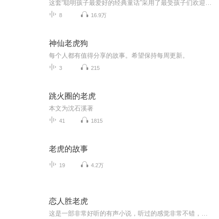
这套“聪明孩子最爱好的经典童话”采用了最受孩子们欢迎的童话故事形式，从星光闪耀的世界经典童话宝库中选取出能启迪孩子心灵、激励孩子向上、带给孩子欢乐、启发孩子思考的优秀童话，真正做到了从孩子的年龄特点、兴趣特点出发，将人生道路上不可或缺的品德、智慧、知识等内容巧妙地传递给孩子们。 1老虎和萤火虫 2老虎和松鼠 3老虎和青蛙 4老虎和螃蟹 5老虎和驴子 6小老虎和鹿 7老虎学本领 8老虎换掌
8
16.9万
神仙老虎狗
每个人都有值得分享的故事。希望保持每周更新。
3
215
跳火圈的老虎
本文为沈石溪著
41
1815
老虎的故事
19
4.2万
恋人胜老虎
这是一部非常好听的有声小说，听过的感觉非常不错，等为了提供更多优秀的有声作品，请多多宣传和推荐本书，这是一种支持与鼓励！有声小说的未来，是需要大家共同的努力!? 友情提示:听书是种生活的品味，在品味生活的同时，请关注你身边的亲人、朋友，合理安排时间！?