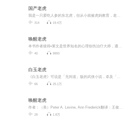
国产老虎
我是一只爱吃人参的东北虎，但从小就被虎妈教育，老虎不能吃草，为了以后能成为虎中之王，于是我就偷偷的吃，谁知赶上了灵气复苏......
314
19.4万
唤醒老虎
本书作者彼得•莱文是世界知名的心理创伤治疗大师，通过练习他研创出的“身体体验疗法”，你不但可以学会利用自身的本能来治愈自己，还能学会在创伤事件发生之后进行情感急救的方法。更有甚者，你还可以将焦虑和绝望转化成为创造力的源泉。
40
9993
白玉老虎
《白玉老虎》可说是「无间道」版的武侠小说，牵及「大风堂」、「霹雳堂」及「唐门」的斗争故事。本书以「大风堂」为主体。「大风堂」的三巨头是赵简、上官刃及司空晓风。 此书得名来自一只「白玉老虎」，是司空晓风在赵无忌混入「唐家堡」时要他当面转交...
66
25.1万
唤醒老虎
作者：（美）Peter A. Levine, Ann Frederick翻译：王俊兰出版：机械工业出版社心灵的伤，是因为我们用于应对危险的能量被困在身体里。通过练习驾驭自身的动物本能，将其转换为疗愈伤痛的力量。
28
1.8万