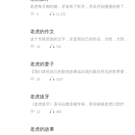
老虎每天都吃糖，牙齿有了蛀牙，牙齿开始慢慢的疼了，最后牙齿全被拔光了。
4
11.2万
老虎的作文
这个专辑里面的文字，全是我自己的作品，当然，大部分是以前的，甚至是三十年前的，也有近期的作品。
12
741
老虎的妻子
【我们讲给自己的那些故事远比我们眼目所见的世界要真实。】25岁的蒂亚，以写作者的诚意，荣耀“说故事”的古老艺术。美国全国图书奖得主科伦·麦凯恩、《纽约时报》书评掌门人角谷美智子、《时代》杂志最看好的文坛新人【台湾作家骆以军热情推介】 “这个...
15
1027
老虎拔牙
《老虎拔牙》喜马拉雅音频专辑，带你探秘老虎口腔护理！11个音频，10个免费，1个付费，全方位解析老虎拔牙的奥秘。免费音频围绕老虎拔牙展开，标题系统，轻松易懂。付费音频《老虎拔牙》深入剖析，10篇系统文章，让你成为老虎口腔护理专家！快来加入，一起...
12
383
老虎的故事