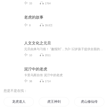
33
1764
老虎的故事
8
39.8万
人文文化之元旦
元旦由来与习俗！ “趣报到”，为3~12岁孩子提供全面的通识知识系列课程。让孩子广泛接触通识教育，掌握更全面的天文，历史，地理，艺术，生活及科普知识。找到兴趣，快乐成长！...
10
2011
泥泞中的老虎
卡里乌斯自传 泥泞中的老虎
38
1714
您是不是在找：
龙虎道人
虎王神剑
虎山修仙传