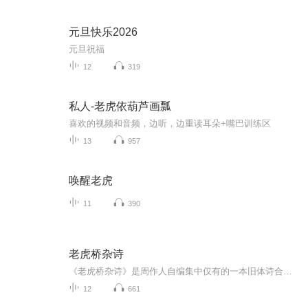
元旦快乐2026
元旦祝福
12
319
私人-老虎依葫芦画瓢
喜欢的视频和音频，边听，边重读耳朵+嘴巴训练区
13
957
唤醒老虎
11
390
老虎桥杂诗
《老虎桥杂诗》是周作人自编集中仅有的一本旧体诗合集，大部分写于南京老虎桥狱中，故名。集中《苦茶庵打油诗》及补遗写在一九四五年之前，前者曾收入《立春以前》；《炮局杂诗》《忠舍杂诗》《往昔三十首》《丙戌岁暮杂诗》《丁亥暑中杂诗》均作于狱中，...
12
661