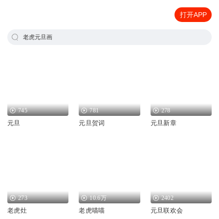
打开APP
老虎元旦画
745
781
278
元旦
元旦贺词
元旦新章
273
10.6万
2402
老虎灶
老虎喵喵
元旦联欢会