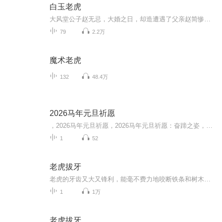
白玉老虎
大风堂公子赵无忌，大婚之日，却造遭遇了父亲赵简惨死的悲剧。赵无忌寻找着杀父仇敌留下的蛛丝马迹，发现一切证据都指向二当家上官刃。从此，赵无忌就踏上了复仇之路。
79
2.2万
魔术老虎
132
48.4万
2026马年元旦祈愿
，2026马年元旦祈愿，2026马年元旦祈愿：奋蹄之姿，赴时代之约我祈愿，2026年的中国 山河锦绣，繁荣昌盛。我祈愿，2026年的每个奋斗者，都能策马扬鞭，不负韶华。我祈愿，2026年的情感世界，温暖纯粹 情谊绵长。我祈愿，，2026年的我们，心怀热爱，向阳而...
1
52
老虎拔牙
老虎的牙齿又大又锋利，能毫不费力地咬断铁条和树木，提起它们，森林中的小动物都很害怕。
1
1万
老虎拔牙