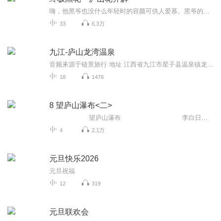
嗨，他黑爷也没什么年轻时的容颜可供人爱慕。黑爷的路，只他一人，戴着墨镜，前路始终漆黑。但习惯了黑暗，似乎就不再惧怕黑暗中或有的未知，无论路在何时终结，都不会遗憾，因为没有无谓的期待。路途中，出现几个聊得来的，一起走过一段，走散是常态，重...
33
6.3万
九江-庐山龙湾温泉
音频来源于链景旅行 地址 江西省九江市星子县温泉镇龙湾温泉度假村（龙湾公馆距龙湾温泉度假村800m左右） 票价描述 门市价166元/位 开放时间 早上9:00-凌晨12:30 乘车信息 九江市区长途汽车站乘"九江-星子"班车，全程50分钟票价10块到星子汽车站，转"星子-...
18
1478
8 望庐山瀑布<二>
望庐山瀑布 李白日照香炉生紫烟，遥看瀑布挂前川。飞流直下三千尺，疑是银河落九天。创作背景：这首诗一般认为是唐玄宗开元十三年（725年）前后李白出游金陵途中初游庐山时...
4
2.1万
元旦快乐2026
元旦祝福
12
319
元旦联欢会