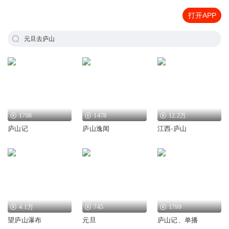
打开APP
元旦去庐山
1708
1478
12.2万
庐山记
庐山逸闻
江西-庐山
4.1万
745
1799
望庐山瀑布
元旦
庐山记、单播