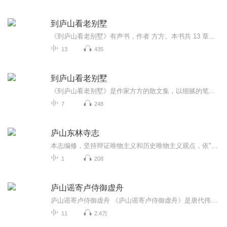
到庐山看老别墅
《到庐山看老别墅》有声书，作者 方方。本书共 13 章，由 AI 语音合成技术自动生成。本专辑涵盖了关于 到庐山看老别墅 的精彩内容，适合在通勤、运动、睡前等场景收听。- 一个人改变一座山的历史- 赛珍珠住过的老屋- 人倚松门- 传教士杨格非
13
435
到庐山看老别墅
《到庐山看老别墅》是作家方方的散文集，以细腻的笔触描绘庐山上的老别墅群。从赛珍珠住过的老屋到宋家王朝的避暑山庄，从传教士杨格非到英雄末路——每一幢老屋背后都有一个完整的故事。本书带你穿越时光，探寻这些百年建筑承载的历史记忆与人文温度。
7
248
庐山东林寺志
本志编修，坚持辩证唯物主义和历史唯物主义观点，依"横分门类、纵述历史"之体例，对庐山东林寺历史发展中的有关人物、事件等，作分门别类的记述。二、本志断限，上起庐山东林寺东晋肇始之时，下讫2024年年底。"大事记"延伸至2025年7月，以利贯通历史，综述...
1
208
庐山谣寄卢侍御虚舟
庐山谣寄卢侍御虚舟 《庐山谣寄卢侍御虚舟》是唐代伟大诗人李白晚年的作品。此诗先写作者之行踪，次写庐山之景色，末写隐退幽居之愿想；不仅浓墨重彩地描绘了庐山秀丽雄奇的景色，更主要的是表现了诗人狂放不羁的性格以及政治理想破灭后想要寄情山水的心境，流露了诗人一方面想摆脱世俗的羁绊，进入飘渺虚幻的仙境，一方面又留恋现实，热爱人间的美好风物的矛盾复杂的内心世界。全诗风格豪放飘逸，境界雄奇瑰玮，笔势错综变化，诗韵亦随着诗人情感的变化几次转换，跌宕多姿，极尽抑扬顿挫之美，富于浪漫主义色彩。 李白 （唐代著名浪漫主义诗人） 李白（701年－762年） ，字太白，号青莲居士，又号“谪仙人”，是唐代伟大的浪漫主义诗人，被后人誉为“诗仙”，与杜甫并称为“李杜”，为了与另两位诗人李商隐与杜牧即“小李杜”区别，杜甫与李白又合称“大李杜”。据《新唐书》记载，李白为兴圣皇帝（凉武昭王李暠）九世孙，与李唐诸王同宗。其人爽朗大方，爱饮酒作诗，喜交友。 李白深受黄老列庄思想影响，有《李太白集》传世，诗作中多以醉时写的，代表作有《望庐山瀑布》《行路难》《蜀道难》《将进酒》《梁甫吟》《早发白帝城》等多首。 李白所作词赋，宋人已有传记（如文莹《湘山野录》卷上），就其开创意义及艺术成就而言，“李白词”享有极为崇高的地位。
11
2.4万