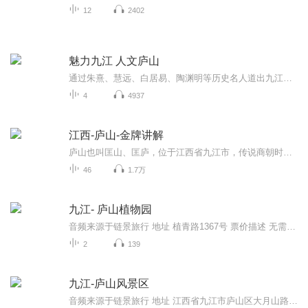
12
2402
魅力九江 人文庐山
通过朱熹、慧远、白居易、陶渊明等历史名人道出九江和庐山的人文历史底蕴的丰厚。阐述出慧远的东林寺代表中国佛教化与佛教中国化的大趋势；白鹿洞书院代表了中国近七百年的宋学大趋势；庐山的牯岭代表西方文化侵入中国的大趋势。
4
4937
江西-庐山-金牌讲解
庐山也叫匡山、匡庐，位于江西省九江市，传说商朝时有匡氏兄弟七人，在这里隐居而得名庐山长约25公里，宽约10公里，主峰汉阳峰，海拔高度1474米。山体呈椭圆形。庐山以雄，奇，险，秀闻名于世，被誉为“人文圣山” ，山上名胜古迹遍布。千百年来，无数文...
46
1.7万
九江- 庐山植物园
音频来源于链景旅行 地址 植青路1367号 票价描述 无需门票。包含于庐山风景名胜区门票内。 开放时间 全天开放 乘车信息 暂无
2
139
九江-庐山风景区
音频来源于链景旅行 地址 江西省九江市庐山区大月山路 票价描述 暂无 开放时间 07:00-19:00 乘车信息 自驾信息： 1、 上海-庐山：（约836km，8小时）沪杭高速—杭州—杭金衢高速—梨温高速—昌九高速（庐山出口）—庐山 。2、 广州-庐山：（约982km，10小...