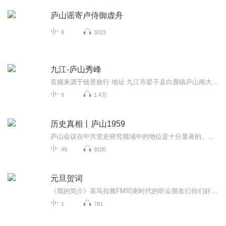
庐山谣寄卢侍御虚舟
8
3023
九江-庐山秀峰
音频来源于链景旅行 地址 九江市星子县白鹿镇庐山南大道秀峰景区 票价描述 门票63元每人；索道单程40元每人，往返60元每人。 开放时间 6:00-17:00 乘车信息 公共交通：南昌洪城客运站乘坐到星子的班车，下午14:40发车，票价约43元。若时间不对可以至九江市...
9
1.4万
历史真相丨庐山1959
庐山会议在中共党史研究领域中的地位是十分显著的。研究这一课题，不仅有着重要的学术意义，而且更重要的是对现实的中国政治有着积极的作用。
49
9105
元旦贺词
《我的简介》喜马拉雅FM司南时代的听众朋友们你们好，首先非常感谢大家一直以来对司南时代的支持，为我们的进步提供宝贵的意见。马上我们将迎来2018年，在新的一年里我们会更加用心的给大家准备优秀的作品，2018我们一同进步。为了感谢大家长久以来的支持...
1
781