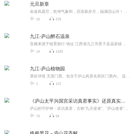
元旦新章
命途风霜尽，乾坤气象和，历添新岁月，福满旧山河！龙蛇交替，迎接全新的2025！
10
278
九江-庐山醉石温泉
音频来源于链景旅行 地址 江西省九江市星子县温泉镇 票价描述 暂无 开放时间 10:00—24:00 乘车信息 暂无
14
1320
九江-庐山植物园
票价详情 无需门票。包含于庐山风景名胜区门票内。 适宜 四季皆宜 电话 0792-8282223 简介 游客朋友，您现在来到的是名木荟萃的庐山植物园。庐山植物园原名“庐山森林植物园”，1954年更名为“庐山植物园”，它位于含鄱岭与大月山夹峙的大山坳中，属亚高山...
1
172
《庐山太平兴国宫采访真君事实》还原真实的庐山守护神
庐山的守护神：采访真君，古称“九天使者”、“庐山使者”。传说他是天中贵神，奉太上老君之命“下镇洞天福地”，掌管巡察三界、赏善罚恶之职3。其形象在唐代趋于清晰——唐玄宗开元十九年（731年），皇帝梦中得神人示现，言称“吾是九天使者，当开治江州...
73
54
终极黑花－庐山花齐解