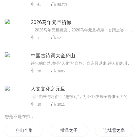
61
58.7万
2026马年元旦祈愿
，2026马年元旦祈愿，2026马年元旦祈愿：奋蹄之姿，赴时代之约我祈愿，2026年的中国 山河锦绣，繁荣昌盛。我祈愿，2026年的每个奋斗者，都能策马扬鞭，不负韶华。我祈愿，2026年的情感世界，温暖纯粹 情谊绵长。我祈愿，，2026年的我们，心怀热爱，向阳而...
1
52
中国古诗词大全庐山
诗化的自然,亦是“人化”的自然。自东晋以来,诗人们以其豪迈激情、生花妙笔,歌咏庐 山的诗词歌赋有 4000 余首。
30
1605
人文文化之元旦
元旦由来与习俗！ “趣报到”，为3~12岁孩子提供全面的通识知识系列课程。让孩子广泛接触通识教育，掌握更全面的天文，历史，地理，艺术，生活及科普知识。找到兴趣，快乐成长！...
10
2011
您是不是在找：
庐山全集
撒旦之子
连城雪之寒庐花