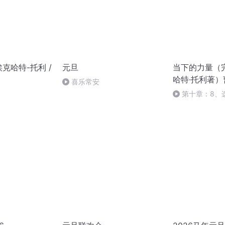
克哈特-托利 /
元旦
当下的力量（
哈特·托利著）
喜乐常安
第十章：8、
结）