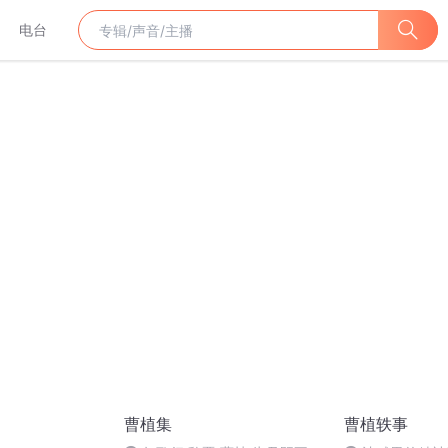
电台
曹植集
曹植轶事