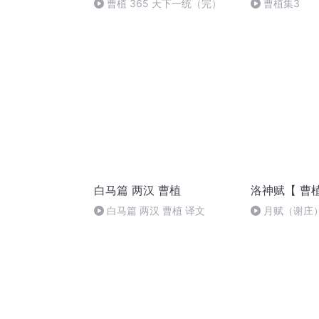
曹植 365 天下一统（完）
曹植集3
白马篇 两汉 曹植
洛神赋【 曹
白马篇 两汉 曹植 译文
月赋（谢庄