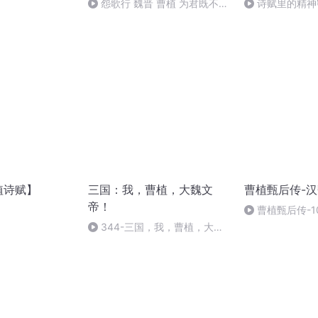
怨歌行 魏晋 曹植 为君既不
诗赋里的精神
易，为臣良独难
背后的赤子心2
植诗赋】
三国：我，曹植，大魏文
曹植甄后传-
帝！
）
曹植甄后传-1
植之死与曹集撰
344-三国，我，曹植，大魏
文帝！（完结）