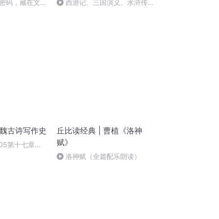
密码，藏在文字
西游记、三国演义、水浒传儿
童版上线了，欢迎订阅
汉魏古诗写作史
丘比读经典 | 曹植《洛神
赋》
05第十七章曹
录（五）
洛神赋（全篇配乐朗读）