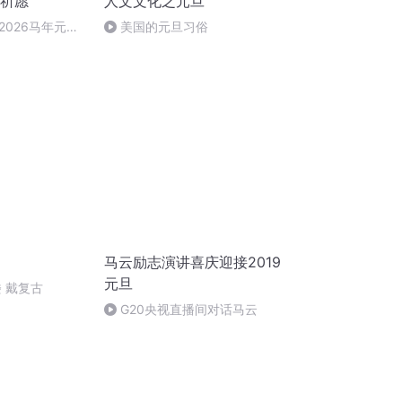
旦祈愿
人文文化之元旦
2026马年元旦
美国的元旦习俗
马云励志演讲喜庆迎接2019
元旦
 戴复古
G20央视直播间对话马云