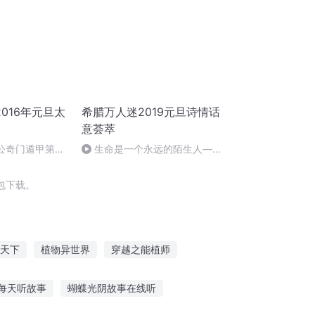
016年元旦太
希腊万人迷2019元旦诗情话
意荟萃
姜太公奇门遁甲第一
生命是一个永远的陌生人——
作者：顾瑞荣，朗读：顾瑞荣
包下载。
天下
植物异世界
穿越之能植师
系
魔植世界
全能植物师
植战天下
每天听故事
蝴蝶光阴故事在线听