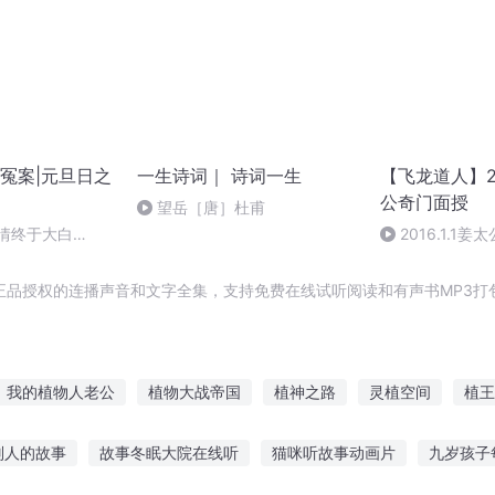
冤案|元旦日之
一生诗词｜ 诗词一生
【飞龙道人】2
公奇门面授
望岳［唐］杜甫
案情终于大白
2016.1.1
集
正品授权的连播声音和文字全集，支持免费在线试听阅读和有声书MP3打
我的植物人老公
植物大战帝国
植神之路
灵植空间
植王
世
植物系山君
异界植神
植道天下
魔植天下
我是植物
别人的故事
故事冬眠大院在线听
猫咪听故事动画片
九岁孩子