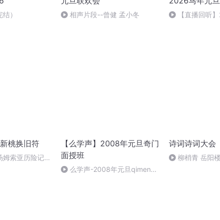
6
元旦联欢会
2026马年元
完结）
相声片段--曾健 孟小冬
【直播回听】
祈愿
新桃换旧符
【么学声】2008年元旦奇门
诗词诗词大会
面授班
汤姆索亚历险记
柳梢青 岳阳楼
么学声-2008年元旦qimen面
授班录像-47