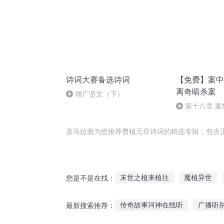
诗词大赛备选诗词
【免费】案中
离奇暗杀案
增广贤文（下）
第十八章 
（三）
喜马拉雅为您推荐曹植元旦诗词的精选专辑，包含
末世之植来植往
魔植异世
您是不是在找：
我的魔女小诗诗
植物大战末
传奇故事河神在线听
广播听
最新搜索推荐：
异界强植