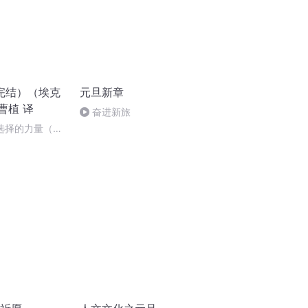
完结）（埃克
元旦新章
曹植 译
奋进新旅
选择的力量（完