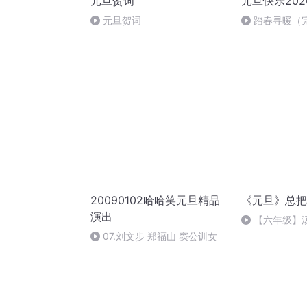
元旦贺词
元旦快乐202
元旦贺词
踏春寻暖（
20090102哈哈笑元旦精品
《元旦》总把
演出
【六年级】
（节选）
07.刘文步 郑福山 窦公训女