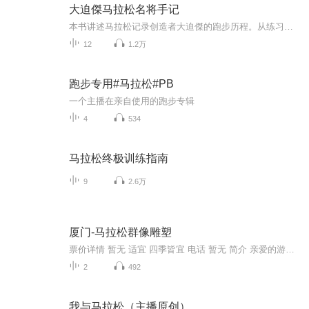
大迫傑马拉松名将手记
本书讲述马拉松记录创造者大迫傑的跑步历程。从练习马拉松过程中外界舆论的影响到他个人曾经经历过的生理心理矛盾与烦恼讲述了大破解在独自奔跑的过程中学会自我对话、应对外界纷扰进而让自己内心变得强大的心路历程。
12
1.2万
跑步专用#马拉松#PB
一个主播在亲自使用的️跑步专辑
4
534
马拉松终极训练指南
9
2.6万
厦门-马拉松群像雕塑
票价详情 暂无 适宜 四季皆宜 电话 暂无 简介 亲爱的游客，欢迎您来到厦门的马拉松群像雕塑。 厦门国际马拉松比赛的盛况将被永久地定格在环岛路上。新鲜“出炉”的99个马拉松雕塑群样稿日前在厦门市规划局集体亮相，来自福州、厦门、四川等地的8位专家对马拉松雕像的创作和安置提出了宝贵的意见。由99个马拉松运动员和拉拉队员组成的铸铜雕塑群于落座厦门环岛路，运动员生机勃勃的奔跑姿态将凝固在这条最美丽的赛道上。 这个雕塑群每个雕塑高约2米，铸铜材质，全部采用写实的艺术手法。雕塑群分三组，每组33个：第一组为领先集团的专业选手，具体刻画运动员奋力冲刺时的动态神情；第二组由专业运动员和少数非专业运动员组成，主要突出他们不懈追赶的坚韧意志和拼搏精神；第三组以非专业运动员为主体，着重表现他们重在参与的精神风貌。发生在赛事中的感人一幕，一位老人坐在轮椅上由亲属推着参加比赛的情景也被永远定格。此外，一些沿途递水的志愿者、助威呐喊的市民、全神贯注捕捉镜头的摄影记者等形象将穿插在群雕当中。这个雕塑群被安置在马拉松赛道环岛路靠会展中心段，全长5公里，由厦大往会展方向呈终点冲刺状态。这个雕塑群在环岛路上绝对是一大亮点。各种不同形态的马拉松人像雕塑，让人似乎有一种身临其境的感觉。随处可见游人很欢乐地模仿雕塑的动作拍照。 既然来了您不妨也在这里合个影吧！链景旅行祝您旅途愉快！ 音频来源于链景旅行
2
492
我与马拉松（主播原创）