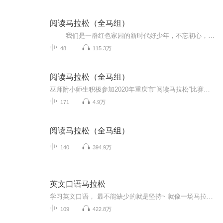
阅读马拉松（全马组）
我们是一群红色家园的新时代好少年，不忘初心，牢记使命，只争朝夕，不负韶华！...
48
115.3万
阅读马拉松（全马组）
巫师附小师生积极参加2020年重庆市“阅读马拉松”比赛，诵读经典，传承力量，展现我们巫师附小弘美教育的风采。请广大听友用心聆听师生们的声音，为我们加油。
171
4.9万
阅读马拉松（全马组）
140
394.9万
英文口语马拉松
学习英文口语， 最不能缺少的就是坚持~ 就像一场马拉松， 跑到最后的人都是人生的赢家。 在这里， 我们不仅一起学习英语口语， 我们互相督促，让更多人坚持下去。喜欢就点个赞，分享一下吧。
109
422.8万