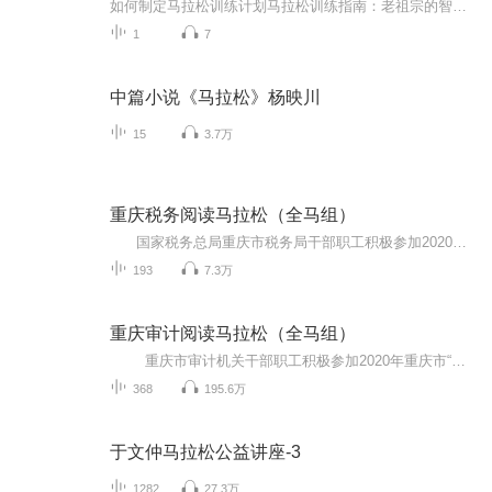
如何制定马拉松训练计划马拉松训练指南：老祖宗的智慧让你跑成一道闪电 想跑马拉松？别急着下单买跑鞋，先看看你的身体同不同意。老祖宗早就说过“不积跬步无以至千里”，但现代人总想今天报名明天就跑全马，结果不是膝盖罢工就是心脏报警。今天就教你...
1
7
中篇小说《马拉松》杨映川
15
3.7万
重庆税务阅读马拉松（全马组）
国家税务总局重庆市税务局干部职工积极参加2020年重庆市“阅读马拉松”线上大赛，诵读内容包含小说、诗歌、散文、戏剧等经典文学作品章节，“百本好书送你读”活动推荐图书有关章节、书评、读后感，巴渝革命烈士诗文、红岩英烈诗文，以及其他弘扬爱国主义精神的诗词等。请广大听友分享重庆税务人的所读、所悟、所想。 让我们一起为重庆税务人加油！
193
7.3万
重庆审计阅读马拉松（全马组）
重庆市审计机关干部职工积极参加2020年重庆市“阅读马拉松”线上大赛，诵读内容涉及小说、诗歌、散文、戏剧等经典文学作品章节，“百本好书送你读”活动推荐图书有关章节、书评、读后感等和巴渝革命烈士诗文、红岩英烈诗文，以及其他弘扬爱国主义精神的诗词，请广大听友分享重庆审计人的所读、所感、所悟。 让我们一起为重庆审计人加油！
368
195.6万
于文仲马拉松公益讲座-3
1282
27.3万