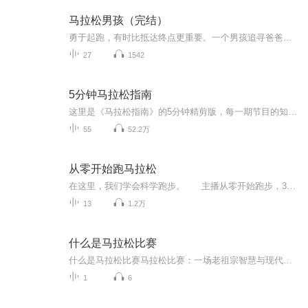
马拉松男孩（完结）
勇于起跑，有时比抵达终点更重要。一个男孩追寻爸爸足迹的故事。
27
1542
5分钟马拉松指南
这里是《马拉松指南》的5分钟精剪版，每一期节目的知识点单独成集以便跑友们收听，也欢迎大家收听我们的完整版《马拉松指南》，这是一档专注马拉松的跑步播客，内容涵盖马拉松赛事、人物采访、跑步装备、马拉松训练、营养及康复等，无论跑步新手还是精英跑...
55
52.2万
从零开始跑马拉松
在这里，我们学会科学跑步。 主播从零开始跑步，3个月完成首次半程马拉松，6个月完成首次全程马拉松挑战。分享我的成长故事，走过的弯路踩过坑，希望每一个人都能快乐无伤痛地一直奔跑下去。【已完结】#科学跑步，有效训练，快速进步，持续提高，突破自我#汉字数字一二三开头的是正片。数字001，002开头的是一分钟小知识。
13
1.2万
什么是马拉松比赛
什么是马拉松比赛马拉松比赛：一场老祖宗智慧与现代人极限的终极对话 各位街坊邻居请注意，今天咱们不聊针灸推拿，也不炖养生鸡汤，来点刺激的——说说马拉松比赛这玩意儿。没错，就是那个让无数人跑完怀疑人生、朋友圈刷屏配文"我又活了"的42.195公里...
1
6