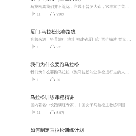
马拉松离我们并不遥远，它属于普罗大众，它丰富了普罗大众的人生。
11
9363
厦门-马拉松比赛路线
音频来源于链景旅行 地址 福建省厦门市 票价描述 暂无 开放时间 暂无 乘车信息 暂无
1
231
我们为什么要跑马拉松
我们为什么要跑马拉松《跑马拉松能让你变成行走的人参果？老中医粉的暴论来了》各位朋克养生的互联网病友大家好！我是那个总在朋友圈发"五指毛桃炖土茯苓"的野生中医粉。今天要聊的这个方子有点猛——建议您直接上脚开跑42公里！（声明：本人没有执业医师...
1
20
马拉松训练课程精讲
国内著名中长跑训练专家，中国女子马拉松主教练李国强导师精讲。
11
5.9万
如何制定马拉松训练计划