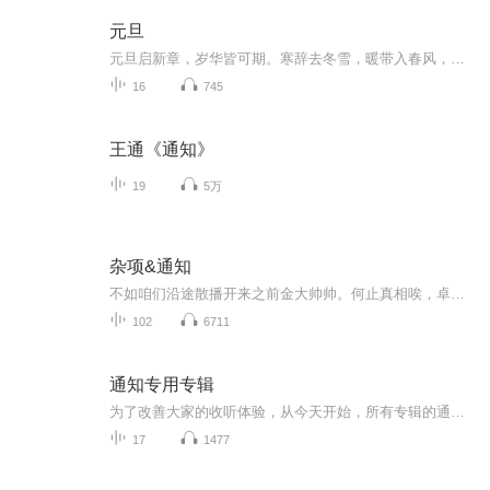
元旦
元旦启新章，岁华皆可期。寒辞去冬雪，暖带入春风，旧岁遗憾随烟散。愿新年有光有暖，万事顺意，岁岁胜今朝。
16
745
王通《通知》
19
5万
杂项&通知
不如咱们沿途散播开来之前金大帅帅。何止真相唉，卓尼挺有道理啊
102
6711
通知专用专辑
为了改善大家的收听体验，从今天开始，所有专辑的通知都将转至本专辑。 本专辑内的声音都全部为通知。题目鬼标明，某部专辑的通知，例如《＊＊通知│专辑名称》。请各位听友订阅此专辑，以免对您的收听造成影响。
17
1477