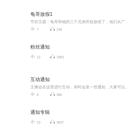
龟哥放假1
节目主题：龟哥和他的三个兄弟开始放假了，他们从广州回来之后正式开始了寒假生活，他们有很多作业，每天都挺充实。拉布布和企鹅也很喜欢放假，因为有大量时间可以和跟龟哥一起玩。
7
249
粉丝通知
12
1963
互动通知
主播会在这里进行互动，有时会发一些通知，大家可以来看通知，以免发生误会！进来的小伙伴接到通知记得转告哦！
6
366
通知专辑
23
3837