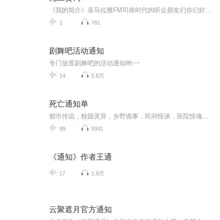
《我的简介》喜马拉雅FM司南时代的听众朋友们你们好，首先非常感谢大家一直以来对司南时代的支持，为我们的进步提供宝贵的意见。马上我们将迎来2018年，在新的一年里我们会更加用心的给大家准备优秀的作品，2018我们一同进步。为了感谢大家长久以来的支持...
1
781
剧舞吧活动通知
专门放置剧舞吧的活动通知哟~~
14
5.8万
死亡通知单
都市传说，校园灵异，乡野诡事，民间怪谈，医院惊魂！好听上头的鬼故事，一魂上头，伴你入眠！喂给你的恐惧，就作为你的晚餐，侵蚀你藏匿于心里的灵异幻梦。也许这只是你从未见过的世界另一面。
99
9341
《通知》作者王通
17
1.9万
云聚遮月官方通知