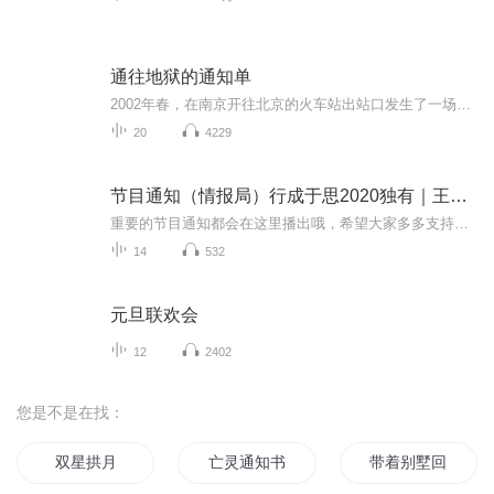
通往地狱的通知单
2002年春，在南京开往北京的火车站出站口发生了一场意外，一个中年人趴在铁轨上挣扎着想爬起身，可是他的膝盖卡在铁轨的缝隙当中，怎么也无法挣脱。就在这时，火车站的发车信号传来，火车鸣笛声如炸雷一般在这个中年人的耳朵中响起，铁轨的震动让他发了慌，旁边有很多人在围观，却没有一个人愿意救他……十几年过去了，人们早已淡忘了当年在南京火车站发生的意外。最近，南京市的上空一直乌云密布，雨连着下了两三天都不见停，这似乎是一个预兆，预兆着将有不好的事情要发生了……...
20
4229
节目通知（情报局）行成于思2020独有｜王牌通知术
重要的节目通知都会在这里播出哦，希望大家多多支持订阅关注，这是我们的情报局，一定要好好对待
14
532
元旦联欢会
12
2402
您是不是在找：
双星拱月
亡灵通知书
带着别墅回古代