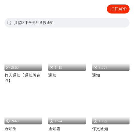
打开APP
拱墅区中学元旦放假通知
2866
1419
3.5万
竹氏通知【通知所在
通知
通知
点】
2469
1524
1.7万
通知圈
通知箱
停更通知