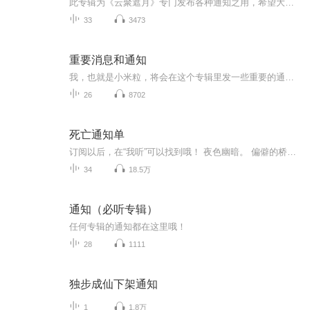
此专辑为《云聚遮月》专门发布各种通知之用，希望大家可以订阅。
33
3473
重要消息和通知
我，也就是小米粒，将会在这个专辑里发一些重要的通知或者消息，分类我也是乱搞的，不搞分类就创建不了这个专辑。
26
8702
死亡通知单
订阅以后，在“我听”可以找到哦！ 夜色幽暗。 偏僻的桥洞下泥水浑浊，各种腐败的垃圾在浅水处堆积，散发出一阵阵令人难以忍受的恶臭。这是一个喧嚣都市中被遗忘的角落，即便是最潦倒的乞丐也不会愿意在这种地方多呆片刻。 十多年来，他们却总是选择在类似的环境中碰面。唯一的原因就是他们不想被其他人打扰到。 这次碰面的气氛与以往都不同。 年轻人眼中闪着些亮晶晶的东西，他似乎有些过于激动了。而年长者正试图将对方的这种情绪缓解下来。 “你该走了……”他发出极为嘶哑晦涩的声音
34
18.5万
通知（必听专辑）
任何专辑的通知都在这里哦！
28
1111
独步成仙下架通知
1
1.8万