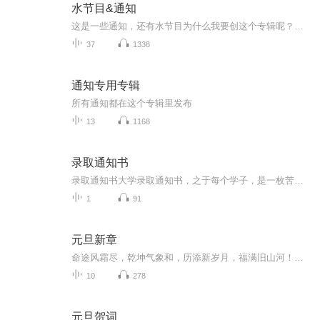
水节目&通知
这是一些通知，还有水节目为什么我要创这个专辑呢？因为你们都说我很水哦，你们都说我在太空舱上还有其他专辑里面非常的水，那我就专门创一个水竭木的专辑还有我因为可能会发些通知之后呢就会发到别的专辑里面，然后就感觉非常的占专辑空间，所以呢，我就...
37
1338
通知专用专辑
所有通知都在这个专辑里发布
13
1168
录取通知书
录取通知书大学录取通知书，之于每个学子，是一枚苦读的勋章、一份成人的证书，是一张离别的船票、一纸牵挂的信笺。圆梦的证书你的付出，时光知道你的努力，夜晚明晓十年苦读，数以亿万记的字，百万记的题，终于换来这张珍贵的录取通知书。一纸通知，代表...
1
91
元旦新章
命途风霜尽，乾坤气象和，历添新岁月，福满旧山河！龙蛇交替，迎接全新的2025！
10
278
元旦贺词