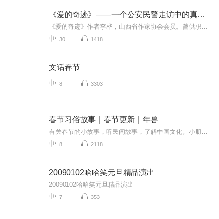
《爱的奇迹》——一个公安民警走访中的真实故事
《爱的奇迹》作者李桦，山西省作家协会会员。曾供职于山西平遥县公安局，著有长篇小说《驼马渡的教堂》及《石佛无头法有眼》《大道织天网》等纪实文学作品。《爱的奇迹》一书是作者根据走访内容改编的真实故事...
30
1418
文话春节
8
3303
春节习俗故事｜春节更新｜年兽
有关春节的小故事，听民间故事，了解中国文化。小朋友们让我们一起快乐过春节吧~
8
2118
20090102哈哈笑元旦精品演出
20090102哈哈笑元旦精品演出
7
353