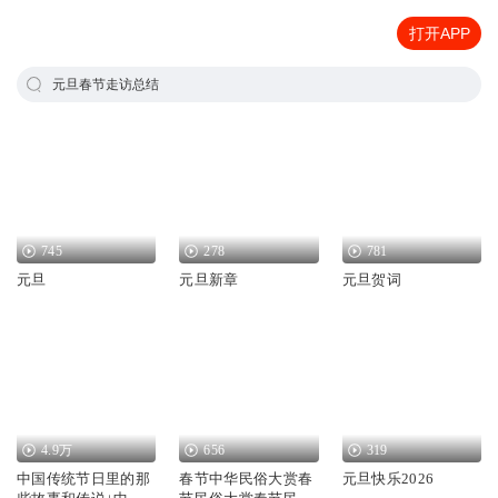
打开APP
元旦春节走访总结
745
278
781
元旦
元旦新章
元旦贺词
4.9万
656
319
中国传统节日里的那
春节中华民俗大赏春
元旦快乐2026