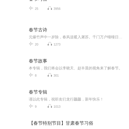
25
3956
春节古诗
元爆竹声中一岁除，春风送暖入屠苏。千门万户曈曈日，总把新桃换旧符
20
1273
春节故事
本专辑，我们将会以李晓天、赵丰晨的视角来了解春节。
8
301
春节专辑
谨以此专辑，祝听友们龙行龘龘，新年快乐！
9
1013
【春节特别节目】甘肃春节习俗