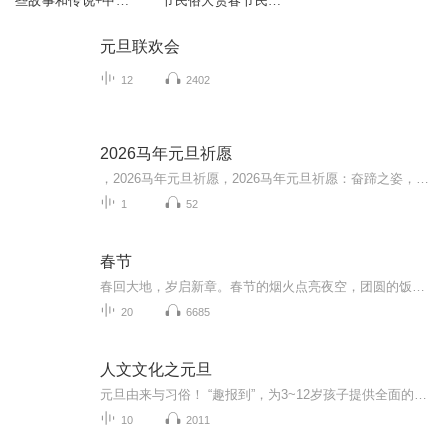
些故事和传说+中秋
节民俗大赏春节民俗
节+元旦春节等
大赏春节民俗
元旦联欢会
12
2402
2026马年元旦祈愿
，2026马年元旦祈愿，2026马年元旦祈愿：奋蹄之姿，赴时代之约我祈愿，2026年的中国 山河锦绣，繁荣昌盛。我祈愿，2026年的每个奋斗者，都能策马扬鞭，不负韶华。我祈愿，2026年的情感世界，温暖纯粹 情谊绵长。我祈愿，，2026年的我们，心怀热爱，向阳而...
1
52
春节
春回大地，岁启新章。春节的烟火点亮夜空，团圆的饭香萦绕厅堂。拜年声里藏祝福，欢声笑语中盼安康，马蹄踏处皆坦途，春风浩荡入华堂。愿你这一年，既有且听风吟的从容，亦有一日千里的豪情，万事尽可期，前路皆繁花。
20
6685
人文文化之元旦
元旦由来与习俗！ “趣报到”，为3~12岁孩子提供全面的通识知识系列课程。让孩子广泛接触通识教育，掌握更全面的天文，历史，地理，艺术，生活及科普知识。找到兴趣，快乐成长！...
10
2011