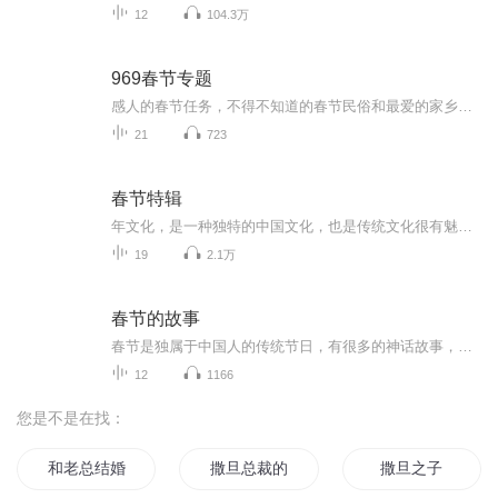
12
104.3万
969春节专题
感人的春节任务，不得不知道的春节民俗和最爱的家乡味道，都在这里...
21
723
春节特辑
年文化，是一种独特的中国文化，也是传统文化很有魅力的一部分。中国人过年，有很多风俗习俗，也有多种具体的节日形式。“小笼包说中国年”这个专辑，就为小朋友们细细讲述这其中的民俗习俗，让孩子们感受中国年里弥漫的家国情怀、以及人间最朴素的爱。
19
2.1万
春节的故事
春节是独属于中国人的传统节日，有很多的神话故事，不同地域的民风民俗，在这个专辑中，兔兔会整理一些“春节周边”共同分享，不定时的更新呦！
12
1166
您是不是在找：
和老总结婚的日子
撒旦总裁的逃妻
撒旦之子