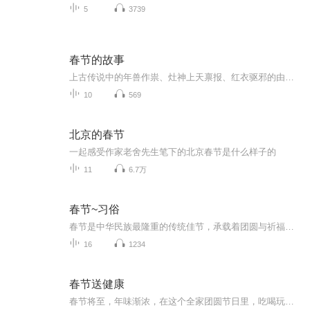
5
3739
春节的故事
上古传说中的年兽作祟、灶神上天禀报、红衣驱邪的由来，还有那门神守护、饺子祈福的古老智慧。听这里讲述中国传统春节背后的神话传说，带你走进年味浓浓的古风故事，寻找藏在岁月里的年俗寓意，重温祖辈口耳相传的文化。
10
569
北京的春节
一起感受作家老舍先生笔下的北京春节是什么样子的
11
6.7万
春节~习俗
春节是中华民族最隆重的传统佳节，承载着团圆与祈福的美好心愿。节前扫尘、贴春联、挂福字，寓意除旧迎新；除夕夜阖家守岁、吃年夜饭，共享天伦之乐。大年初一拜年贺岁、走亲访友，互道吉祥。吃饺子、品年糕、放鞭炮、发红包，处处洋溢着喜庆热闹，寄托着...
16
1234
春节送健康
春节将至，年味渐浓，在这个全家团圆节日里，吃喝玩乐成为了不少人春节假期的主基调，但如果不加节制，对自己放任自流，可能会给身体带来或多或少的伤害。39健康，特别为大家准备了这份全家都能用上的春节健康宝典，让您和家人在过年吃喝玩乐的同时，过得...