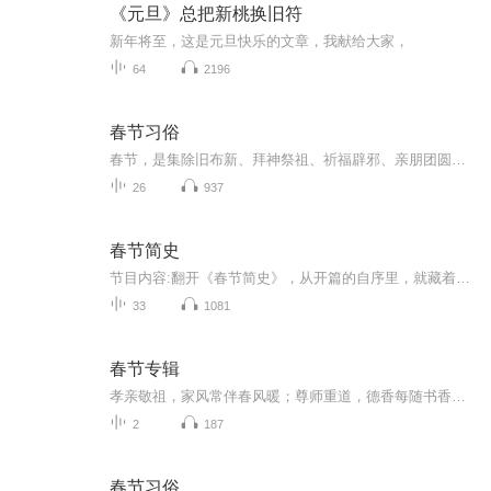
《元旦》总把新桃换旧符
新年将至，这是元旦快乐的文章，我献给大家，
64
2196
春节习俗
春节，是集除旧布新、拜神祭祖、祈福辟邪、亲朋团圆、欢庆娱乐和饮食为一体的民俗大节。春节历史悠久，起源于早期人类的原始信仰与自然崇拜，由上古时代岁首祈岁祭祀演变而来，在传承发展中承载了丰厚的历史文化底蕴。春节是指汉字文化圈传统上的农历新年...
26
937
春节简史
节目内容:翻开《春节简史》，从开篇的自序里，就藏着作者提笔写这本书的初心和温度。通篇没有华丽的辞藻，就用最质朴的话，轻轻诉说着为什么要为咱们千年的春节立这样一部“简史”，也道尽了梳理传统节日脉络的那份执着。从对当下春节文化的思考，到落笔著...
33
1081
春节专辑
孝亲敬祖，家风常伴春风暖；尊师重道，德香每随书香浓。过年了，大地回春，一元复始。生命既是循环，也是延续；既是更迭，也是承传。根深，才有花果丰硕；本固，方能枝叶繁茂。在辞旧迎新、普天同庆的节日里，欢迎您走进我们的《孝亲敬祖迎佳节》新春系列节目，一同饮水思源，一同感恩滋养了我们生命和慧命的那些人、那些事……
2
187
春节习俗