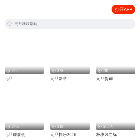
打开APP
元旦板块活动
745
278
781
元旦
元旦新章
元旦贺词
2402
319
51.1万
元旦联欢会
元旦快乐2026
板块风向标