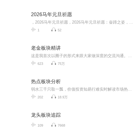
2026马年元旦祈愿
，2026马年元旦祈愿，2026马年元旦祈愿：奋蹄之姿，赴时代之约我祈愿，2026年的中国 山河锦绣，繁荣昌盛。我祈愿，2026年的每个奋斗者，都能策马扬鞭，不负韶华。我祈愿，2026年的情感世界，温暖纯粹 情谊绵长。我祈愿，，2026年的我们，心怀热爱，向阳而...
1
52
老金板块精讲
这是我首次以圈子的形式来跟大家做深度的交流沟通。在ximi里我会定期发布深度解读的股市分析视频，包括政策面影响、基本面数据分析、技术面走势预测等内容。同时，我们会定期开展直播互动活动，在直播中回答大家的问题，分享最新的研究成果和投资心得。核...
623
75万
热点板块分析
弱水三千只取一瓢，价值投资知易行难实时解读市场热点，说投资者能听懂的新闻
202
18.9万
龙头板块追踪
109
7668