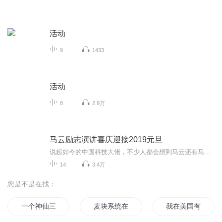
活动
9
1433
活动
8
2.9万
马云励志演讲喜庆迎接2019元旦
说起如今的中国科技大佬，不少人都会想到马云还有马化腾等人。尤其是马云，关于科技这一方面也是有投资不小的。可能很多人都还将阿里巴巴和马云定位在电商上，其实阿里巴巴早就变成了一个多元化的企业了。而且，在人工智能这一方面，马云可是有不少的成就...
14
3.4万
您是不是在找：
一个神仙三百块
麦块系统在异界
我在美国有块田