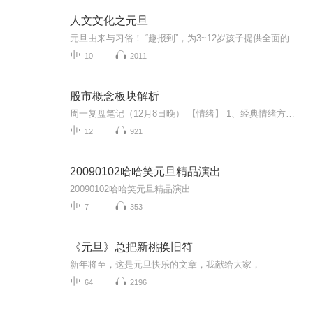
人文文化之元旦
元旦由来与习俗！ “趣报到”，为3~12岁孩子提供全面的通识知识系列课程。让孩子广泛接触通识教育，掌握更全面的天文，历史，地理，艺术，生活及科普知识。找到兴趣，快乐成长！...
10
2011
股市概念板块解析
周一复盘笔记（12月8日晚） 【情绪】 1、经典情绪方面。商业航天作为12月的大分支题材，仍在进行中，见到吹哨人之前，围绕商业航天展开操作。 2、高位情绪方面。安记晋级，赚钱效应延续。周五看点是安记食品不能负反馈。 3、短线情绪方面。强更强。周二预...
12
921
20090102哈哈笑元旦精品演出
20090102哈哈笑元旦精品演出
7
353
《元旦》总把新桃换旧符
新年将至，这是元旦快乐的文章，我献给大家，
64
2196