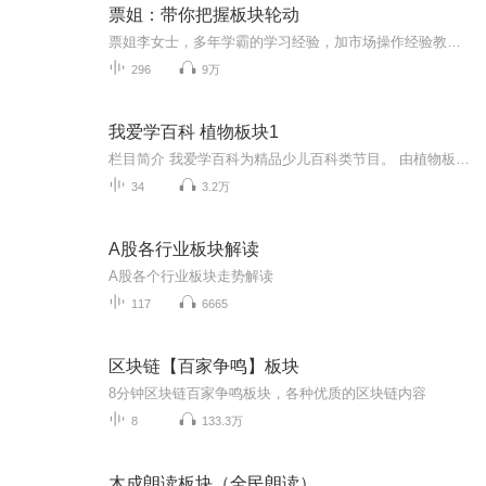
票姐：带你把握板块轮动
票姐李女士，多年学霸的学习经验，加市场操作经验教训，我会理论结合实际的解读市场，分析交易，在这里我希望跟大家交流更多的是分析问题的方法和思路，知其然更要知其所以然，用最简单易懂的方式让所有人听得懂市场，看得懂股票，一起认知人性的弱点，做...
296
9万
我爱学百科 植物板块1
栏目简介 我爱学百科为精品少儿百科类节目。 由植物板块，动物版块，天文板块，地理板块，人体板块等众多板块构成。 此专辑为植物板块的第一季，相对简单，介绍生活中常见的瓜果蔬菜和花草树木等等，6岁以上小朋友听都没有问题。第二季讲的是光合作用，种子萌芽，叶绿素等一些相对深奥的植物类知识，适合大一点的小朋友们听。 听众年龄：6岁以上 （及各位宝爸宝妈） 更新时间：每周一到周五更新，周末及节假日不更新 我们的特色 集知识性与趣味性于一体且知识点涵盖广泛。一个话题，会延伸到很多其他方面的知识，比如，说道竹子，除了介绍竹子是草还是树，会不会开花等一些植物特性外，还会提到“湘妃竹”的传说，与竹子相关的诗词典故等等。再比如，说道南瓜，也会讲到万圣节南瓜灯的故事，我国南瓜礼的典故。 我们的百科知识，都是静思的小编们从众多百科全书里面总结和提炼出来的。如果有什么疑问，或者发现我们节目中的知识点是错误的，希望大家踊跃的提出来，这样我们节目才能不断进步。 静思出品，值得信赖。还望大家呢，多多订阅，多多评论，多多打赏，多多赞助。请相信，我们一定会为大家呈现高品质的作品！ 静思是谁 静思学社成立于2017年12月，学社致力于精品知识类原创教育节目。静思一名，取自大学开篇“知止而后有定，定而后能静，静而后能安，安而后能虑，虑而后能得”。我们的团队，也许没有大咖，没有名人。但我们有像小蜜蜂一样勤劳的众多小编，每天查询各类百科全书，整编知识；我们有严格敬业的监制，废寝忘食，层层审核把关；我们有一批录播和后期人员任劳任怨，不辞辛苦反复修改甚至重新制作；我们有众多志愿者宝爸宝妈帮忙试听，提出宝贵意见。所以我们坚信，得到大家肯定的那一天，我们自己就会变成大咖和名人。其实说到底还是，名人太贵啦，我们真的请不起~~我们的主播也不是专业配音师，而是一名老师，也是我们静思的产品研发人员。因为曾尝试让配音来读，但是听起来就像念宣传片，读稿子。而我们想要的是讲述的感觉。他们读的有点太高级了！总之，也许我们不是最专业的，但是我们是最努力的，我们会一天天变化，一天天进步，请大家共同来见证吧。 静思学社 值得信赖
34
3.2万
A股各行业板块解读
A股各个行业板块走势解读
117
6665
区块链【百家争鸣】板块
8分钟区块链百家争鸣板块，各种优质的区块链内容
8
133.3万
木成朗读板块（全民朗读）