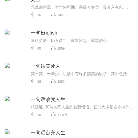
元旦启新章，岁华皆可期。寒辞去冬雪，暖带入春风，旧岁遗憾随烟散。愿新年有光有暖，万事顺意，岁岁胜今朝。
16
745
一句English
喜欢英语，扔下多年，重新拾起，重建信心
40
1959
一句话笑死人
笑一笑，十年少。生活中有许多搞笑的段子，其中包括笑死人的一句话。一句话幽默，一句话笑死人，天马啸声带您去听一听：1、我不在江湖，但江湖中有我的传说。2、在外面，男子汉大丈夫。在家里，男子汉大豆腐！3、我不是随便的人，我随便起来不是人。4、和...
98
8382
一句话改变人生
精选近130句点亮人生的智慧悟语。它们大多是古今中外在各个领域取得过卓越成绩的哲学家、政界要人、著名企业家、著名学者、科学家、文学家等，用行动记录的有关人生、亲情、友情、爱情等方面的感悟，无不令我们深深感动，也让我们明白了一个人的快乐、幸福...
101
17.8万
一句话点亮人生