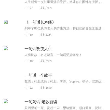
人生就像一次任重道远的旅行，处处存在困难与挫折，有时我们会因为困难或挫折而失去信心，甚至放弃对美好生活的追求。如果在恰当的时刻、恰当的时机有一句点亮人生的话来勉励、来警醒、来温暖、来帮助我们，我们就能重拾信心、战胜困难。这就是一句话的力量。
77
8359
《一句话长寿经》
列举了86位长寿老人的养生方法，将他们的养生之道进行归纳总结。从生活习惯、锻炼、膳食习惯、精神调养、兴趣爱好、常做好事、心态平和等七方面介绍了延年益寿的方法和原理。了解这些老人的长寿之道，可以给我们以启发，读者可以结合自己的实际情况，找到...
50
2134
一句话改变人生
人情世故，名人箴言，一句话受益终身！
105
9989
一句话一个故事
教练：柯北成员：柯北、李誉、Sophie、萌子、安东妮、徐新伟、速、于祥鹏、CICI、艺诺、古尧、雅痞之欢
22
1840
一句闲话-老歌新读
只因眼前一亮、灵感一闪，思绪涌来、顺口道来，便触及心底......