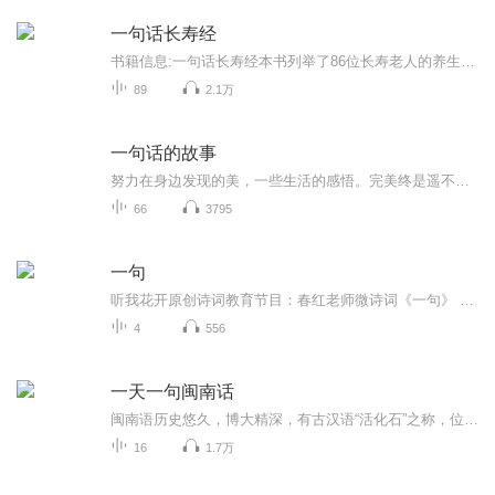
一句话长寿经
书籍信息:一句话长寿经本书列举了86位长寿老人的养生方法，将他们的养生之道进行归纳总结。从生活习惯、锻炼、膳食习惯、精神调养、兴趣爱好、常做好事、心态平和等七方面介绍了廷年益寿的方法和原理。了解这些老人的长寿之道，可以给我们以启发，读者可以...
89
2.1万
一句话的故事
努力在身边发现的美，一些生活的感悟。完美终是遥不可及的，遗憾才是常态。每周五更新
66
3795
一句
听我花开原创诗词教育节目：春红老师微诗词《一句》 一句，跨越千年； 一句，醇美醉人； 一句，一片美景； 一句，一段浓情； 一句，凝结成我们民族的传统文化； 一句，诗话了我们虽多彩却枯藤般的生活； 一句，芬芳了我们虽热闹却苍白的语言； 请欣赏春红...
4
556
一天一句闽南话
闽南语历史悠久，博大精深，有古汉语“活化石”之称，位列中国现代汉语八大方言之一，它也是台湾同胞最常用的语言种类之一。作为大陆最早专业从事为台湾乡亲服务的广播电台，东南广播公司推出微广播剧《一天一句闽南话》，教您学习闽南话，与您一起传承中华优秀文化。
16
1.7万