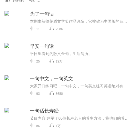
话》妈妈的一句叮
嘱，朋友的一句提
醒，爸爸的一句教导
为了一句话
本剧由获得茅盾文学奖作品改编，它被称为中国版的百年孤独，这是一个求生存的，底层化的认知世界，每个人的内心都有自己的梦想。
11
2586
早安一句话
平日里看到的散文金句，生活阅历。
25
19万
一句中文，一句英文
大家开口练习吧，一句中文，一句英文练习英语绝对有效我认为成功没有捷径，只有热爱和努力并存才能突破自己走向成功，没有人的成功是偶然的，而是经历失败之后的继续，遇到挫折的不放弃，面对困难的敢突破。我认为人生没有什么不可以，你吃的苦会过去，你...
93
8680
一句话长寿经
节目内容:列举了86位长寿老人的养生方法，将他们的养生之道进行归纳总结。主播介绍:从生活习惯、锻炼、膳食习惯、精神调养、兴趣爱好、常做好事、心态平和等七方面介绍了延年益寿的方法和原理。了解书中这些老人的长寿之道，可以给我们以启发，读者可以结...
86
1万