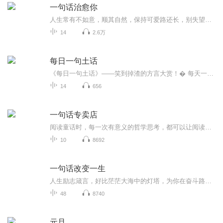
一句话治愈你
人生常有不如意，顺其自然，保持可爱路还长，别失望……欢迎加入一梦夜听电台粉丝群微信：DreamEM_公号：FM月光
14
2.6万
每日一句土话
《每日一句土话》——笑到掉渣的方言大赏！� 每天一句土味方言，让你笑出腹肌！� 天南地北的土话大乱炖，总有一句让你笑到拍桌！� 听众友友们快来评论区“挑刺儿”、晒方言，一起玩转最地道的土味梗！专辑特色：✅ 爆笑接地气——从“俺们那旮沓”到“...
14
656
一句话专卖店
阅读童话时，每一次有意义的哲学思考，都可以让阅读成为有趣又能使人变聪明的快捷方式。
10
8692
一句话改变一生
人生励志箴言，好比茫茫大海中的灯塔，为你在奋斗路上指引方向，少走弯路，同时提高个人素养，从而走向人生的巅峰。好的思想使人进步，开阔人的胸怀。本节目通过整理名人励志箴言和励志故事与大家共勉，共同学习，共同进步。 ——榴莲
48
8740
元旦