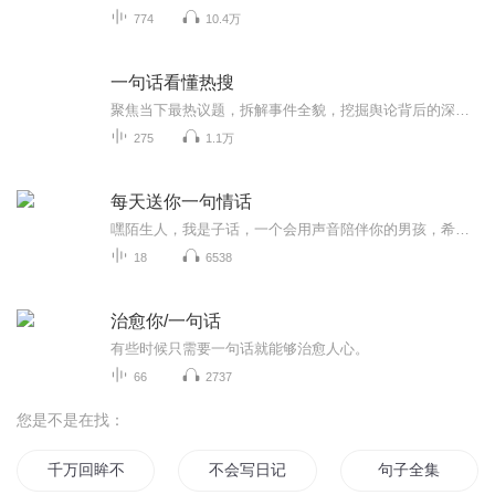
774
10.4万
一句话看懂热搜
聚焦当下最热议题，拆解事件全貌，挖掘舆论背后的深层逻辑，带你沉浸式触摸时代脉搏，听见不一样的热点声音。
275
1.1万
每天送你一句情话
嘿陌生人，我是子话，一个会用声音陪伴你的男孩，希望你会喜欢。
18
6538
治愈你/一句话
有些时候只需要一句话就能够治愈人心。
66
2737
您是不是在找：
千万回眸不如一句你好
不会写日记
句子全集