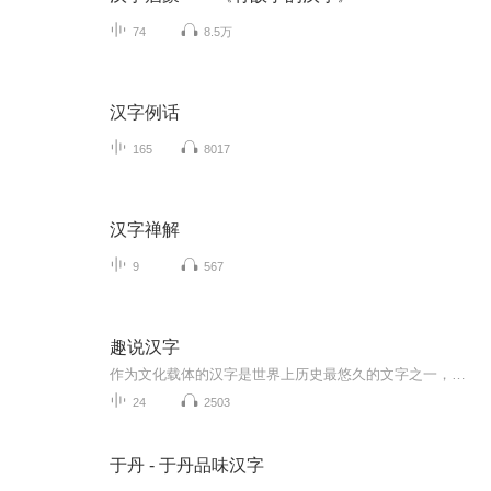
74
8.5万
汉字例话
165
8017
汉字禅解
9
567
趣说汉字
作为文化载体的汉字是世界上历史最悠久的文字之一，汉字是音形义的结合体，属于表意文字，字形结构是方块形，故称方块字，是极富魅力的文字样式。它的起源、演变和发展有着丰富的知识和有趣的故事，让我们进一步了解、认识、品味汉字，弘扬我们优秀的传统...
24
2503
于丹 - 于丹品味汉字