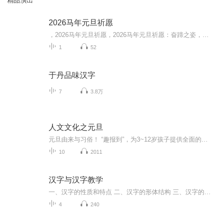
精品演出
2026马年元旦祈愿
，2026马年元旦祈愿，2026马年元旦祈愿：奋蹄之姿，赴时代之约我祈愿，2026年的中国 山河锦绣，繁荣昌盛。我祈愿，2026年的每个奋斗者，都能策马扬鞭，不负韶华。我祈愿，2026年的情感世界，温暖纯粹 情谊绵长。我祈愿，，2026年的我们，心怀热爱，向阳而...
1
52
于丹品味汉字
7
3.8万
人文文化之元旦
元旦由来与习俗！ “趣报到”，为3~12岁孩子提供全面的通识知识系列课程。让孩子广泛接触通识教育，掌握更全面的天文，历史，地理，艺术，生活及科普知识。找到兴趣，快乐成长！...
10
2011
汉字与汉字教学
一、汉字的性质和特点 二、汉字的形体结构 三、汉字的部件 四、关于汉字教学系统 五、结束语 一、汉字的性质和特点 我们把汉字的性质和特点概括为以下几五点： 1.汉字是整体转写言语音节的形音义单位和书面汉语的基本单位及基本认知单位 2.汉字是义符（形...
4
240