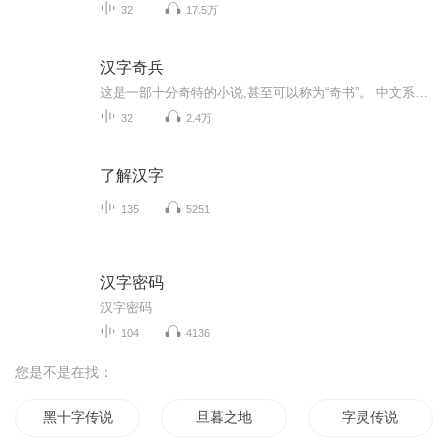
32
17.5万
汉字奇兵
这是一部十分奇特的小说,甚至可以称为“奇书”。 中文系毕业生桑南为了梦中反复出现的女孩,来到千雯图书馆工作。一天深夜,他被变成了寸许大的小人儿,进入了神奇的汉字的世界。他遇到了三百年前的恋人莫千雯和仇人顾远谋。为了伸张正义,为了解救亲人,他们带领一群要去寻找亲人的汉字奇兵组成正义军团。一路上,他们克服了种种艰难险阻,与邪恶势力展开了殊死较量…… 这是一部富有文化内涵的小说,作者把一个个中国汉字刻画得活灵活现、栩栩如生,写尽了中国文字的形成、发展和变化,是文学创作与中国文化的完美结合。 这是一部令人震撼的穿越小说,几百年轮回的恋人、冤家在书中相遇,围绕着中国汉字,人与人、人与字、字与字之间演绎了一段动人而又曲折的故事。
32
2.4万
了解汉字
135
5251
汉字密码
汉字密码
104
4136
您是不是在找：
黑十字传说
旦暮之地
字灵传说