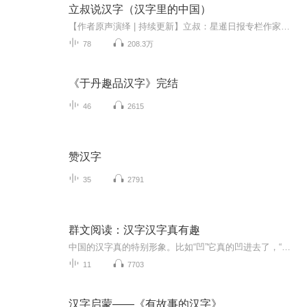
立叔说汉字（汉字里的中国）
【作者原声演绎 | 持续更新】立叔：星暹日报专栏作家、国学独立学人、大学特聘讲师、品牌设计师你好，跨山越海的朋友！欢迎来到《立叔说汉字》。19世纪人类打开了两扇时空之门：爱因斯坦用相对论预言未来，甲骨文则带我们回溯商周文明。这两大发现如同时空...
78
208.3万
《于丹趣品汉字》完结
46
2615
赞汉字
35
2791
群文阅读：汉字汉字真有趣
中国的汉字真的特别形象。比如“凹”它真的凹进去了，“凸”它真的凸出来了。比如，它特别有故事，一个木就是一颗树，两个木就是一片小树林，三个木就是一个大森林。当你了解这些方块字的特点以后，你就可以用这些字写诗歌编故事了。本组文章选自《群文阅...
11
7703
汉字启蒙——《有故事的汉字》