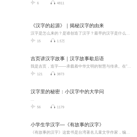
6
4811
《汉字的起源》｜揭秘汉字的由来
汉字是怎么来的？是谁创造了汉字？最早的汉字是什么样子的呢？先贤们是如何创造的汉字呢？甲骨文、金文、小篆、隶书 这些字体是如何产生的？让小豆芽的爸爸带你一起走进汉字的世界吧！！~~~汉字是世界上使用时间最久、空间最广、人数最多的文字之一，汉字的创制和应用不仅推进了中华文化的发展，还对世界文化的发展产生了深远的影响。大约在距今六千年的半坡遗址等地方，已经出现刻划符号，共达五十多种。
15
1.5万
吉页讲汉字故事｜汉字故事歇后语
我是吉页，造字——承载着中华文明的智慧与传承。在“吉页讲汉字故事”专辑中，我将带你走进汉字的起源，探寻字形演变的奥秘，感受文字背后的文化积淀。每一个汉字，都是一段故事，一个文明的印记。 ��https://www.hzgsxhy.com/�
121
3873
汉字里的秘密：小汉字中的大学问
...
56
1179
小学生学汉字—《有故事的汉字》
《有故事的汉字》这套书是台湾著名儿童文学作家，编剧邱昭瑜。作者在青年时期就为中国汉字之美而着迷不已，致力于将博大精深的汉字文化以简单而又有趣的方式介绍给小朋友。本书用图片的方式介绍了由甲骨文到现在汉字的转变过程，结合了一些小故事，通俗易...