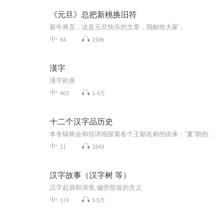
《元旦》总把新桃换旧符
新年将至，这是元旦快乐的文章，我献给大家，
64
2196
漢字
漢字的美
403
1.4万
十二个汉字品历史
本专辑将会和你详细探索各个王朝名称的由来：“夏”朝的命名和夏天有关？“商”和“帝”算是异曲同工？“周”字最初只是表示庄稼播种密度？“秦”字是“春秋”二字各取一半而来？“汉”字指的是地上的河还是天上的河？“晋”字兼有好战和务农两面？“随”字不吉利所以另造一个“隋”？“唐”字真有“空虚大”的美好寓意？“宋”字真就再抒发缅怀故国幽思？“元”字最初是指人的头部？“明”朝跟“日月神教”真有联系？“清”字为什么会多出那三点水？如果你对这方面的历史感兴趣的话，可以订阅本专辑或关注我，也感谢你的收听。每天更新哦！目录第一讲 襁褓中的汉字第二讲 夏——中国疆域的主人第三讲 商——替天行道的使者第四讲 周——礼法之间的胜与离第五讲 秦——国之所以兴之本第六讲 汉——天马行空的豪雄第七讲 晋——兴兵与屯田的双刃第八讲 隋——因袭与改字中的玄机第九讲 唐——天朝的宏图与气度第十讲 宋——天下安定的意念第十一讲 元——遵天地之道，治人世之事第十二讲 明——朱明盛长，敷与万物第十三讲 清——滔滔旺盛的深意
11
1843
汉字故事（汉字树 等）
汉字起源和演变,偏旁部首的含义
174
5.5万