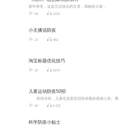
新年将至，这是元旦快乐的文章，我献给大家，
64
2222
小主播说防疫
13
852
淘宝标题优化技巧
10
5074
儿童运动防疫50招
疫情当前，儿童也是新型冠状病毒的易感人群。通过运动可以增强儿童免疫系统，提高身体抵抗病毒的能力。嘉义少儿体能携手喜马拉雅为您提供50个在家也能做的亲子运动游戏，让您和孩子在愉快玩耍的同时也能锻炼身体，健康防“疫”！
50
6.6万
科学防疫小贴士