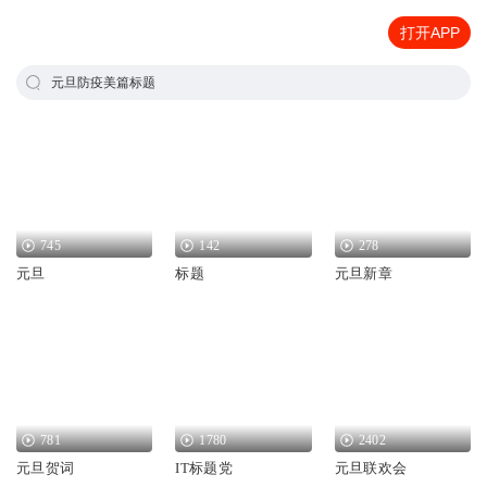
打开APP
元旦防疫美篇标题
745
142
278
元旦
标题
元旦新章
781
1780
2402
元旦贺词
IT标题党
元旦联欢会