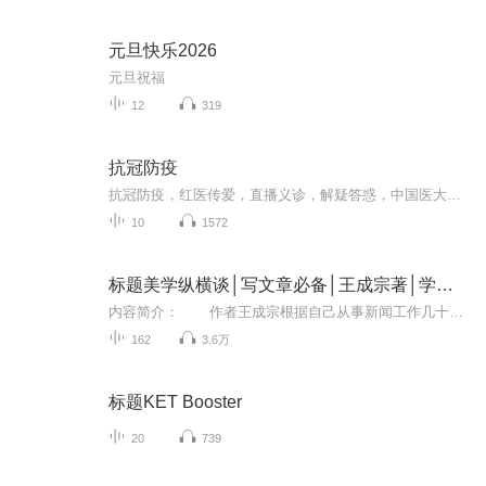
元旦快乐2026
元旦祝福
12
319
抗冠防疫
抗冠防疫，红医传爱，直播义诊，解疑答惑，中国医大一院智慧医院互联网医院专家义诊团来了！
10
1572
标题美学纵横谈│写文章必备│王成宗著│学习写标题
内容简介： 作者王成宗根据自己从事新闻工作几十年的实践，从横向谈标题的美学。如研究标题的思想性、艺术性、综合性、引领性；探索标题的语言美、文学美、艺术美、形象美、含蓄美；分析标题的意境美、情感美、反差美；挖掘标题的音韵美、理趣美...
162
3.6万
标题KET Booster
20
739