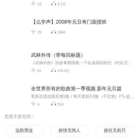
12
5.7万
【么学声】2008年元旦奇门面授班
29
3484
武林外传（带每回标题）
《武林外传》的故事围绕着一个在虚拟的明代（约在万历年间）的关中地区小镇“七侠镇”中“同福客栈”里的女掌柜佟湘玉和她的几个伙计展开。这群年轻人在同一屋檐下演绎了一幕幕经典的搞笑场面，在欢笑与眼泪中陪伴观众们一起渐渐成长。本剧抨击了宣扬暴力...
81
276.6万
全世界所有的歌曲第一季视频 新年元旦篇
更新进度连载至第5集 / 每天更新2-8集（不定期）PS.超级无敌好听！作者的话动感！动感！一起动感！订阅专辑就一起动感！动感！动感！动感！动感！副标题动感-歌曲的旅程计划只会出超好听的歌曲！永远出新的歌曲，很好听的歌曲让你们听的过瘾，把你听的兴奋...
6
514
您是不是在找：
边防黑连
疫情无情人有情
疫往无前只为你