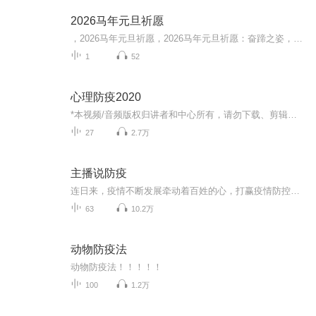
2026马年元旦祈愿
，2026马年元旦祈愿，2026马年元旦祈愿：奋蹄之姿，赴时代之约我祈愿，2026年的中国 山河锦绣，繁荣昌盛。我祈愿，2026年的每个奋斗者，都能策马扬鞭，不负韶华。我祈愿，2026年的情感世界，温暖纯粹 情谊绵长。我祈愿，，2026年的我们，心怀热爱，向阳而...
1
52
心理防疫2020
*本视频/音频版权归讲者和中心所有，请勿下载、剪辑、传播等用作他用，如有需要请联系0311-85959869。整合心理联合石家庄市心理学会举办“心理防疫2020”系列公益讲座，和你一起用心理学“抗疫”。
27
2.7万
主播说防疫
连日来，疫情不断发展牵动着百姓的心，打赢疫情防控阻击战需要科学的知识。从我做起，从现在做起，勠力同心，共克时艰！
63
10.2万
动物防疫法
动物防疫法！！！！！
100
1.2万