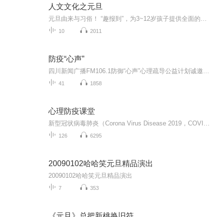
人文文化之元旦
元旦由来与习俗！ “趣报到”，为3~12岁孩子提供全面的通识知识系列课程。让孩子广泛接触通识教育，掌握更全面的天文，历史，地理，艺术，生活及科普知识。找到兴趣，快乐成长！...
10
2011
防疫“心声”
四川新闻广播FM106.1防御“心声”心理疏导公益计划诚邀心理辅导专业人士加入让我们一起用声音传播温暖用温暖救治人心
41
1858
心理防疫课堂
新型冠状病毒肺炎（Corona Virus Disease 2019，COVID-19），简称“新冠肺炎”，世界卫生组织命名为“2019冠状病毒病”，是指2019新型冠状病毒感染导致的肺炎。2019年12月以来，湖北省武汉市部分医院陆续发现了多例有华南海鲜市场暴露史的不明原因肺炎病例，现已证实为2019新型冠状病毒感染引起的急性呼吸道传染病。2020年2月11日，世界卫生组织总干事谭德塞在瑞士日内瓦宣布，将新型冠状病毒感染的肺炎命名为“COVID-19”。2020年...
126
6295
20090102哈哈笑元旦精品演出
20090102哈哈笑元旦精品演出
7
353
《元旦》总把新桃换旧符