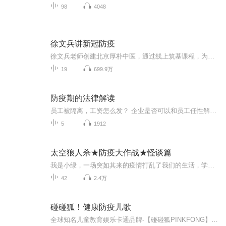
98
4048
徐文兵讲新冠防疫
徐文兵老师创建北京厚朴中医，通过线上筑基课程，为越来越多的粉丝在疫情当下保持“心安而不惧”。当下最珍贵的，是临危不乱的心态和再接再厉的勇气。点击收听徐老师对疫情的解读和徐文兵老师一起学中医，更多学习机会释放微信公众平台搜索：【北京厚朴中...
19
699.9万
防疫期的法律解读
员工被隔离，工资怎么发？ 企业是否可以和员工任性解约？ 疫情谣言承担怎样法律后果？ 恶意传播疾病，有哪些刑事责任？ 新型肺炎肆虐，全国人民众志成城抗击路上，哪些法律问题不得不引起关注？ 本专辑为您一一解读。
5
1912
太空狼人杀★防疫大作战★怪谈篇
我是小绿，一场突如其来的疫情打乱了我们的生活，学校也通知线上教学，这会带来什么呢？快来收听吧！怪谈冲入，紧急情况，新一轮冒险即将到来
42
2.4万
碰碰狐！健康防疫儿歌
全球知名儿童教育娱乐卡通品牌-【碰碰狐PINKFONG】登陆喜马拉雅啦！收录多首趣味儿歌故事，成长必备的育儿神器。碰碰狐不仅是陪伴孩子们成长的好伙伴，也是广大家长朋友的得力育儿助手。聆听《碰碰狐！健康防疫儿歌》，一起学习防疫知识，健健康康少生病！