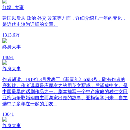
红墙--大事
建国以后从 政治 外交 改革等方面，详细介绍几十年的变化，
是近代史较为详细的文章。
13
13.6万
终身大事
14
691
终身大事
作者胡适。1919年3月发表于《新青年》6卷3号，附有作者的
序和跋。作者说原是应朋友之约用英文写成，后译成中文。是
中国最早的话剧作品之一。剧本描写一个中产家庭的独生女田
亚梅为争取婚姻自主而离家出走的故事。亚梅留学归来，自主
选中了多年在一起的朋友...
13
641
终身大事