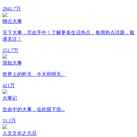
294
1.7万
聊点大事
天下大事，尽在手中！了解更多生活热点，每周热点话题，敬
请关注！
25
1.7万
混知大事
世界上的昨天、今天和明天。
42
1万
大事记
生命中的大事，在此留下痕...
5
1.1万
人文文化之元旦