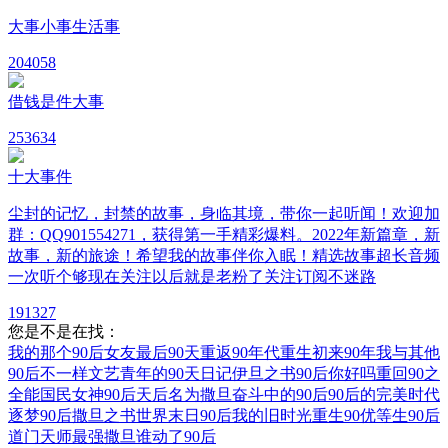
大事小事生活事
20
4058
借钱是件大事
25
3634
十大事件
尘封的记忆，封禁的故事，身临其境，带你一起听闻！欢迎加
群：QQ901554271，获得第一手精彩爆料。2022年新篇章，新
故事，新的旅途！希望我的故事伴你入眠！精选故事超长音频
一次听个够现在关注以后就是老粉了关注订阅不迷路
19
1327
您是不是在找：
我的那个90后女友
最后90天
重返90年代
重生初来90年
我与其他
90后不一样
文艺青年的90天日记
伊旦之书
90后你好吗
重回90之
全能国民女神
90后天后
名为撒旦
奋斗中的90后
90后的完美时代
逐梦90后
撒旦之书世界末日
90后我的旧时光
重生90优等生
90后
道门天师
最强撒旦
谁动了90后