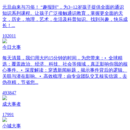
元旦由来与习俗！ “趣报到”，为3~12岁孩子提供全面的通识
知识系列课程。让孩子广泛接触通识教育，掌握更全面的天
文，历史，地理，艺术，生活及科普知识。找到兴趣，快乐成
长！...
10
2011
今日大事
每天清晨，我们用大约15分钟的时间，为您带来：• 全球精
选：覆盖政治、经济、科技、社会等领域，真正影响你我的核
心事件。• 深度解读：穿透新闻标题，揭示事件背后的逻辑、
关联与潜在影响。• 高效梳理：由专业团队交叉核实信源，去
伪存精，节省您...
49
3847
成大事者
17
991
小城大事