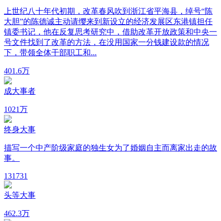
上世纪八十年代初期，改革春风吹到浙江省平海县，绰号“陈
大胆”的陈德诚主动请缨来到新设立的经济发展区东港镇担任
镇委书记，他在反复思考研究中，借助改革开放政策和中央一
号文件找到了改革的方法，在没用国家一分钱建设款的情况
下，带领全体干部职工和...
40
1.6万
成大事者
102
1万
终身大事
描写一个中产阶级家庭的独生女为了婚姻自主而离家出走的故
事。
13
1731
头等大事
46
2.3万