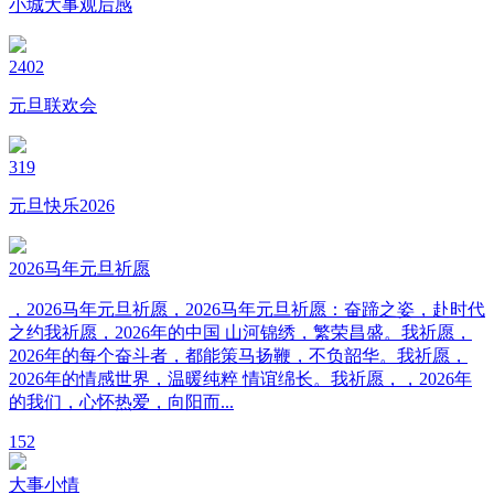
小城大事观后感
2402
元旦联欢会
319
元旦快乐2026
2026马年元旦祈愿
，2026马年元旦祈愿，2026马年元旦祈愿：奋蹄之姿，赴时代
之约我祈愿，2026年的中国 山河锦绣，繁荣昌盛。我祈愿，
2026年的每个奋斗者，都能策马扬鞭，不负韶华。我祈愿，
2026年的情感世界，温暖纯粹 情谊绵长。我祈愿，，2026年
的我们，心怀热爱，向阳而...
1
52
大事小情