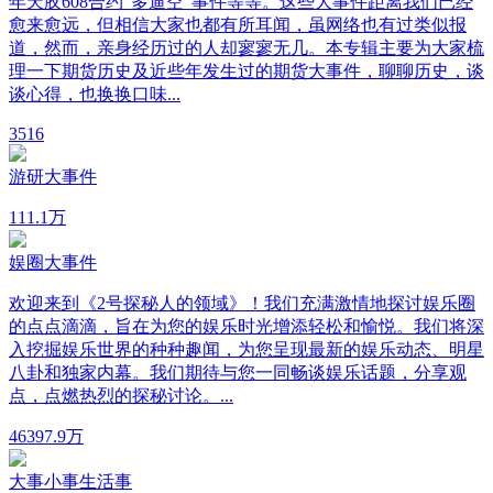
年天胶608合约“多逼空”事件等等。这些大事件距离我们已经
愈来愈远，但相信大家也都有所耳闻，虽网络也有过类似报
道，然而，亲身经历过的人却寥寥无几。本专辑主要为大家梳
理一下期货历史及近些年发生过的期货大事件，聊聊历史，谈
谈心得，也换换口味...
3
516
游研大事件
11
1.1万
娱圈大事件
欢迎来到《2号探秘人的领域》！我们充满激情地探讨娱乐圈
的点点滴滴，旨在为您的娱乐时光增添轻松和愉悦。我们将深
入挖掘娱乐世界的种种趣闻，为您呈现最新的娱乐动态、明星
八卦和独家内幕。我们期待与您一同畅谈娱乐话题，分享观
点，点燃热烈的探秘讨论。...
463
97.9万
大事小事生活事