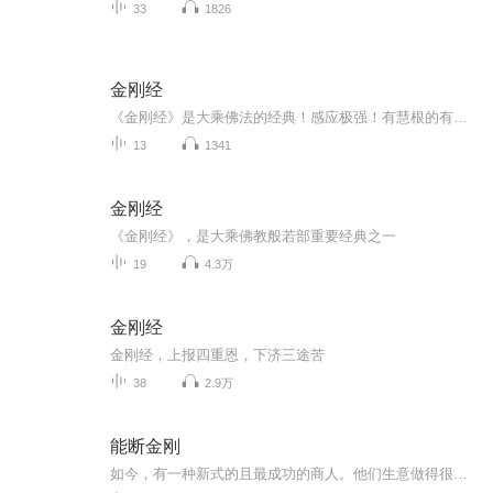
33
1826
金刚经
《金刚经》是大乘佛法的经典！感应极强！有慧根的有缘人会在大量阅读中悟到很多对人生有用的哲理！
13
1341
金刚经
《金刚经》，是大乘佛教般若部重要经典之一
19
4.3万
金刚经
金刚经，上报四重恩，下济三途苦
38
2.9万
能断金刚
如今，有一种新式的且最成功的商人。他们生意做得很成功，而且受过高等教育，工作也很努力。但同时，他们明白获得大成功的放大--赚到万贯家财的放大--通过帮助他人获得成功而种下正确的种子。他们不运用那个过时的放大--与他人拼个你死我活。