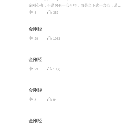
金刚心者，不是另有一心可得，而是当下这一念心，若迷则造业轮回，若觉则明心成佛；修行就是在身口意、因果、戒定慧、六度万行中，把这个本来不坏的心认回来、守得住、用得出。
8
352
金刚经
29
1083
金刚经
29
1.1万
金刚经
3
94
金刚经