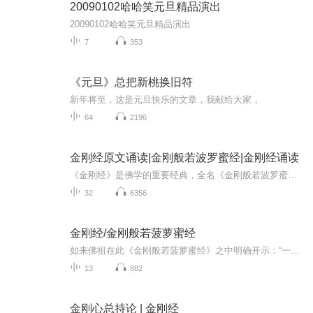
20090102哈哈笑元旦精品演出
20090102哈哈笑元旦精品演出
7
353
《元旦》总把新桃换旧符
新年将至，这是元旦快乐的文章，我献给大家，
64
2196
金刚经原文诵读|金刚般若波罗蜜经|金刚经诵读
《金刚经》是佛学的重要经典，全名《金刚般若波罗蜜经》，《金刚般若波罗蜜经》是佛学经典瑰宝，鸠摩罗什译本流传最广。它不仅深刻影响了中国佛学发展，更渗透到哲学、文学等领域，成为传统文化的重要组成部分。《金刚般若波罗蜜经》是大乘佛教经典，以简...
32
6356
金刚经/金刚般若菠萝蜜经
如来佛祖在此《金刚般若菠萝蜜经》之中明确开示：“一切诸佛，一切诸佛三藐三菩提法皆从此经出”，足以证明此《金刚般若菠萝蜜经》之殊胜超绝，当然也就表明了为什么中华民族“千年菩提路”之，禅宗肇端处，祖师西来，亿劫谁伍。眷焉摩尼，达摩大师认定唯...
13
882
金刚心总持论 | 金刚经