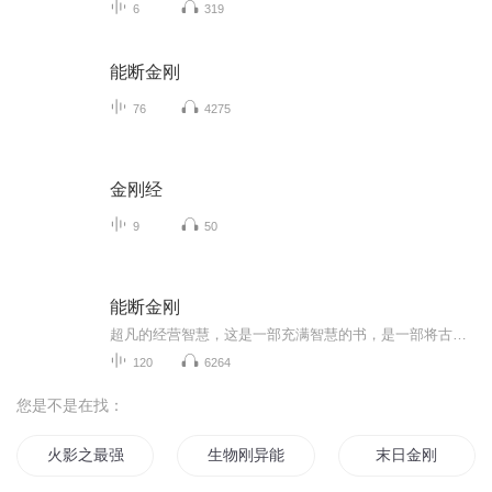
6
319
能断金刚
76
4275
金刚经
9
50
能断金刚
超凡的经营智慧，这是一部充满智慧的书，是一部将古老《金刚经》中的理念成功运用于商业中，同时获得身心健康的书
120
6264
您是不是在找：
火影之最强小金刚
生物刚异能的女主你见过吗
末日金刚