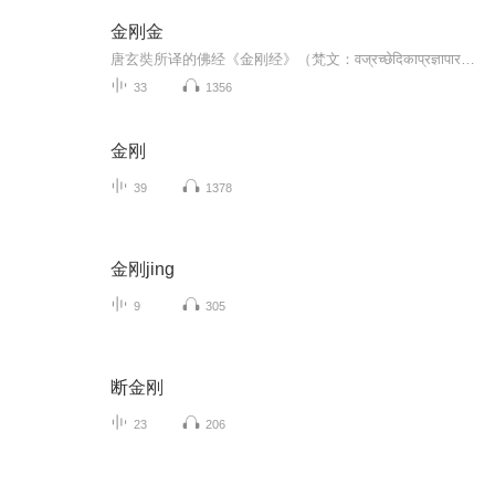
金刚金
唐玄奘所译的佛经《金刚经》（梵文：वज्रच्छेदिकाप्रज्ञापारमितासूत्र' vájra-cchedikā-prajñā-pāramitā-sūtra），是大乘佛教般若部重要经典之一，多为出家及在家佛教徒最多人日常早晚课所诵持的经典。于公元前494...
33
1356
金刚
39
1378
金刚jing
9
305
断金刚
23
206