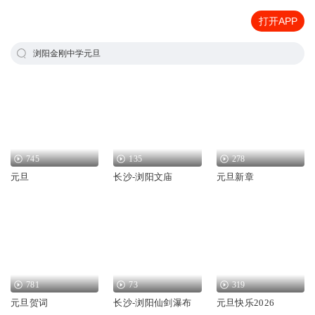
打开APP
浏阳金刚中学元旦
745
135
278
元旦
长沙-浏阳文庙
元旦新章
781
73
319
元旦贺词
长沙-浏阳仙剑瀑布
元旦快乐2026