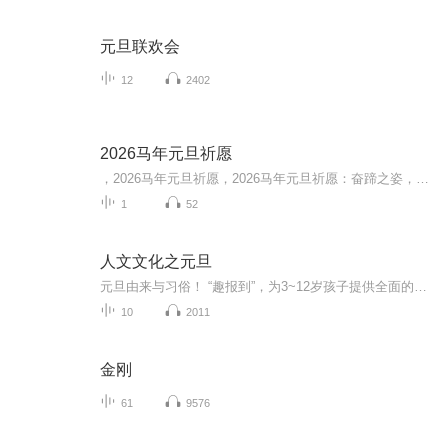
元旦联欢会
12
2402
2026马年元旦祈愿
，2026马年元旦祈愿，2026马年元旦祈愿：奋蹄之姿，赴时代之约我祈愿，2026年的中国 山河锦绣，繁荣昌盛。我祈愿，2026年的每个奋斗者，都能策马扬鞭，不负韶华。我祈愿，2026年的情感世界，温暖纯粹 情谊绵长。我祈愿，，2026年的我们，心怀热爱，向阳而...
1
52
人文文化之元旦
元旦由来与习俗！ “趣报到”，为3~12岁孩子提供全面的通识知识系列课程。让孩子广泛接触通识教育，掌握更全面的天文，历史，地理，艺术，生活及科普知识。找到兴趣，快乐成长！...
10
2011
金刚
61
9576