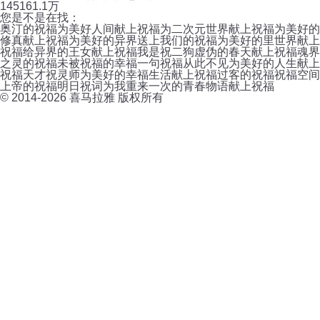
145
161.1万
您是不是在找：
奥汀的祝福
为美好人间献上祝福
为二次元世界献上祝福
为美好的
修真献上祝福
为美好的异界送上我们的祝福
为美好的里世界献上
祝福
给异界的王女献上祝福
我是祝二狗
虚伪的春天献上祝福
魂界
之灵的祝福
未被祝福的幸福
一句祝福从此不见
为美好的人生献上
祝福
天才祝灵师
为美好的幸福生活献上祝福
过客的祝福
祝福空间
上帝的祝福
明日祝词
为我重来一次的青春物语献上祝福
© 2014-
2026
喜马拉雅 版权所有