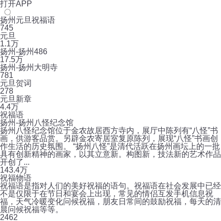
打开APP
扬州元旦祝福语
745
元旦
1.1万
扬州-扬州486
17.5万
扬州-扬州大明寺
781
元旦贺词
278
元旦新章
4.4万
祝福语
扬州-扬州八怪纪念馆
扬州八怪纪念馆位于金农故居西方寺内，展厅中陈列有“八怪”书
画，供游客品赏。另辟金农寄居室复原陈列，展现“八怪”书画创
作生活的历史氛围。 “扬州八怪”是清代活跃在扬州画坛上的一批
具有创新精神的画家，以其立意新。构图新，技法新的艺术作品
开创了...
14
3.4万
祝福物语
祝福语是指对人们的美好祝福的语句。祝福语在社会发展中已经
不是仅限于在节日和宴会上出现，常见的情侣互发手机信息祝
福，天气冷暖变化问候祝福，朋友日常间的鼓励祝福，每天的清
晨问候祝福等等。
2
462