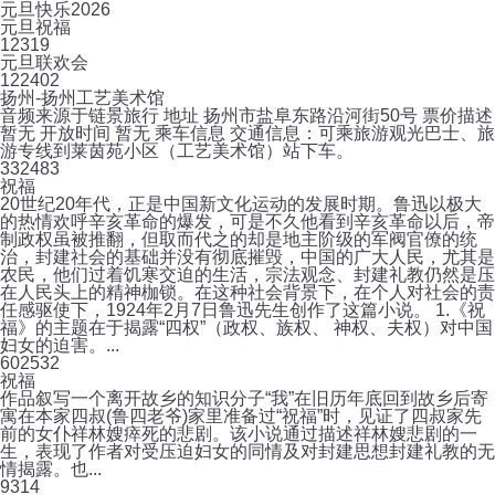
元旦快乐2026
元旦祝福
12
319
元旦联欢会
12
2402
扬州-扬州工艺美术馆
音频来源于链景旅行 地址 扬州市盐阜东路沿河街50号 票价描述
暂无 开放时间 暂无 乘车信息 交通信息：可乘旅游观光巴士、旅
游专线到莱茵苑小区（工艺美术馆）站下车。
33
2483
祝福
20世纪20年代，正是中国新文化运动的发展时期。鲁迅以极大
的热情欢呼辛亥革命的爆发，可是不久他看到辛亥革命以后，帝
制政权虽被推翻，但取而代之的却是地主阶级的军阀官僚的统
治，封建社会的基础并没有彻底摧毁，中国的广大人民，尤其是
农民，他们过着饥寒交迫的生活，宗法观念、封建礼教仍然是压
在人民头上的精神枷锁。在这种社会背景下，在个人对社会的责
任感驱使下，1924年2月7日鲁迅先生创作了这篇小说。 1.《祝
福》的主题在于揭露“四权”（政权、族权、 神权、夫权）对中国
妇女的迫害。...
60
2532
祝福
作品叙写一个离开故乡的知识分子“我”在旧历年底回到故乡后寄
寓在本家四叔(鲁四老爷)家里准备过“祝福”时，见证了四叔家先
前的女仆祥林嫂瘁死的悲剧。该小说通过描述祥林嫂悲剧的一
生，表现了作者对受压迫妇女的同情及对封建思想封建礼教的无
情揭露。也...
9
314