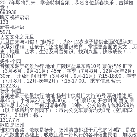
2017年即将到来，学会特制音频，恭贺各位新春快乐，吉祥如
意！
69
3938
晚安祝福语语
1
33
新春祝福语
5
971
人文文化之元旦
元旦由来与习俗！ “趣报到”，为3~12岁孩子提供全面的通识知
识系列课程。让孩子广泛接触通识教育，掌握更全面的天文，历
史，地理，艺术，生活及科普知识。找到兴趣，快乐成长！...
10
2011
扬州-个园
音频来源于链景旅行 地址 广陵区盐阜东路10号 票价描述 旺季
（3月-6月，9月-11月）45元，淡季（7月-8月，12月-次年2月）
30元。 开放时间 旺季（3月-6月，9月-11月）7:15-18:00，淡季
（7月-8月，12月-次年2月）7:15-17:00。 乘车信息 暂无
10
22.3万
扬州-何园
音频来源于链景旅行 地址 扬州市徐凝门大街66号 票价描述 旺
季45元，半价票22元 淡季30元，半价票15元 开放时间 暂无 乘
车信息 1.公交：至何园请乘6路、19路、公交旅游专线和209路
（以上线路均至何园下）；市内公交车票价均为1元（空调车2
元）。2.出租：扬...
13
17.7万
歌吹是扬州
谁知竹西路，歌吹是扬州。扬州清曲起源于元代的“小唱”，是在
元代散曲的基础上，吸收江淮一带风行的各种俗曲民歌，加以改