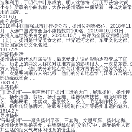
造和利用，于明代中叶形成的。明人沈德符《万历野获编·时尚
小令》所载的小曲名称，大多在扬州清曲中保留着，并成为最常
用的曲牌。 ...
30
1.6万
南兮说扬州
2018年中国百强城市排行榜公布，扬州位列第45位。2018年11
月，入选中国城市全面小康指数前100名。2019年10月31日，
扬州入选世界美食之都。2020年10月，被评为全国双拥模范城
（县）。扬州是世界美食之都、世界运河之都、东亚文化之都、
首批国家历史文化名城...
131
7725
韶韶扬州话
扬州话在唐代以前属吴语，后来受北方话的影响逐渐变成了官
话。历史上的两次大移民对江淮方言的影响很大，一次是东晋北
方人的南迁，他们的分布地点恰与江淮方言的南部边缘线吻合；
另一次是明初南方人的北移，他们的分布地点恰与江淮方言的北
部边缘线吻合，...
76
31.4万
非遗扬州
“非遗扬州”——用声音打开扬州非遗的大门，展现扬剧、扬州评
话、扬州清曲、剪纸、扬州玉雕、漆器髹饰技艺、雕版印刷技
艺、高邮民歌、木偶戏、盆景技艺，茶点、毛笔制作技艺；苏
绣、扬州传统修脚术、谢馥春脂粉制作技艺等扬州非遗的魅力。
16
14.2万
寻味扬州
“寻味扬州”——聚焦扬州早茶、三套鸭、文思豆腐、扬州老鹅、
扬州炒饭等淮扬美食，在锅碗瓢盆的“交响乐”中，感受扬州人市
井生活的烟火气与休闲惬意的慢生活。