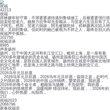
祝福
4
2213
祝福
祥林嫂年轻守寡，不堪婆婆虐待逃到鲁镇做工，后被婆婆强行抓
回卖给贺老六。她努力抗争却无奈顺从，与贺老六生活后有了儿
子阿毛。然而，贺老六病故，阿毛被狼吃掉，祥林嫂再次陷入绝
境，又回到鲁镇。但此时的她已被视为不祥之人，最终在别人的
祝福声中孤独...
10
2750
祝福语录
8
995
声美扬州
扬州，位于中国大运河和长江交汇口，毗邻上海，是一座有着
2500多年建城史的历史名城。扬州是国务院公布的首批中国历
史文化名城，是联合国人居奖城市。扬州自古就是中国南北地理
的交汇地带，也是海上丝绸之路与陆上丝绸之路的交汇点。
15
25.6万
2026马年元旦祈愿
，2026马年元旦祈愿，2026马年元旦祈愿：奋蹄之姿，赴时代
之约我祈愿，2026年的中国 山河锦绣，繁荣昌盛。我祈愿，
2026年的每个奋斗者，都能策马扬鞭，不负韶华。我祈愿，
2026年的情感世界，温暖纯粹 情谊绵长。我祈愿，，2026年的
我们，心怀热爱，向阳而...
1
52
祝福2023
206
6796
新春祝福语