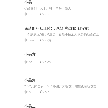
小品
小品喜剧一天十分钟，高兴一整天
15
613
保洁部的妖王|都市悬疑|商战权谋|异能
一个默默无闻的保洁员，竟是手握滔天权势的远古妖王？冷冰为护所爱隐入尘烟，却在杜清雅的公司屡破杀局.从商业陷阱到致命暗杀，他以一己之力搅动风云。可当女总裁逐渐接近真相时，两人之间的信任是否还能经得起“妖王”身份的冲击？更令人窒息的是，冷冰的...
340
1.7万
小品方
33
3933
小品集
2022元宵佳节，为了答谢广大听友，绍桐夜读听友会（shaotongyedu）准备了价值619元的电子书大礼包，请大家及时登录公众号领取，限时福利，先到先得！
3
348
小品二