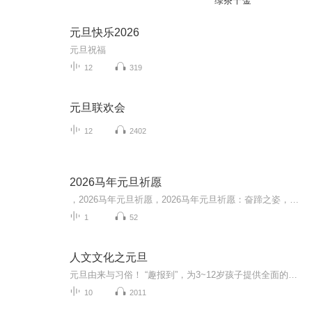
绿茶千金
元旦快乐2026
元旦祝福
12
319
元旦联欢会
12
2402
2026马年元旦祈愿
，2026马年元旦祈愿，2026马年元旦祈愿：奋蹄之姿，赴时代之约我祈愿，2026年的中国 山河锦绣，繁荣昌盛。我祈愿，2026年的每个奋斗者，都能策马扬鞭，不负韶华。我祈愿，2026年的情感世界，温暖纯粹 情谊绵长。我祈愿，，2026年的我们，心怀热爱，向阳而...
1
52
人文文化之元旦
元旦由来与习俗！ “趣报到”，为3~12岁孩子提供全面的通识知识系列课程。让孩子广泛接触通识教育，掌握更全面的天文，历史，地理，艺术，生活及科普知识。找到兴趣，快乐成长！...
10
2011