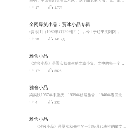
蔡明，中国喜剧表演艺术家，以小品表演闻名于世。她的创作兼具幽默与生活的深度，通过独特的角色塑造和深刻的社会观察，为观众带来欢笑的同时也引发思考。《小品集》汇聚了蔡明多年来的经典之作，内容涵盖家庭、社会、人与人之间的情感纽带等主题。每一段...
17
1.7万
全网爆笑小品：贾冰小品专辑
•贾冰[1]（1980年7月29日[2]-），出生于辽宁沈阳[3]，国家一级演员，中国内地喜剧演员、影视演员。...
20
141.7万
雅舍小品
《雅舍小品》是梁实秋先生的文章小集。文中的每一个字都是先生写给人间的一盏清茶——谈吃 谈住 谈人情世故，只用轻描淡写的几笔，便把生活的涩味化成回甘。请点开专辑，让梁先生的风趣与我的声音一起，为你留出一方可以透气的屋顶。
174
5923
雅舍小品
梁实秋1937年来重庆，1939年移居雅舍，1946年返回北平。在重庆蛰伏期间的他写出了风靡世界的《雅舍》。据统计，《雅舍》流播海内外，先后印行了三百多版，他在重庆的旧居"雅舍"也因此出名。 "雅舍"的"雅"字取同住的友人吴景超之妻龚业雅名字的最后一字。在...
4
232
雅舍小品
《雅舍小品》是梁实秋先生的一部极具代表性的散文集，具有多方面的显著特点。 梁实秋先生抗战时期蛰居在重庆北碚时创作了这些小品文。当时他居住在“雅舍”，虽然居住条件简陋，但他却能以乐观豁达的心态面对。这种特殊的经历和心境为《...