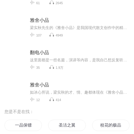
61
2645
雅舍小品
梁实秋先生的《雅舍小品》是我国现代散文创作中的精品，每一篇都很闲适、很雅致、很生活、很幽默，充满智慧又语言风趣，富于哲理又形象生动，感到亲切又发人深思。我喜欢字里行间流露出的淡泊恬静，也希望能在朗读中体会先生那份怡然自得！
107
4949
翻电小品
这里面都是一些名篇，演讲等内容，是我自己想反复听一听的东西，也分享给你。
35
1.9万
雅舍小品
如冰心所说，梁实秋的才、情、趣都体现在《雅舍小品》中。写《雅舍小品》的时候，梁实秋已近不惑之年，他身经兵乱之灾，幸逢“五四”新潮，游学美国，阅历丰富。他有深厚的国文英文基础，学识渊博，他的文章旁征博引，文章知识密度极大。单举一例我们就会...
12
414
您是不是在找：
一品保镖
圣洁之翼
校花的极品保镖