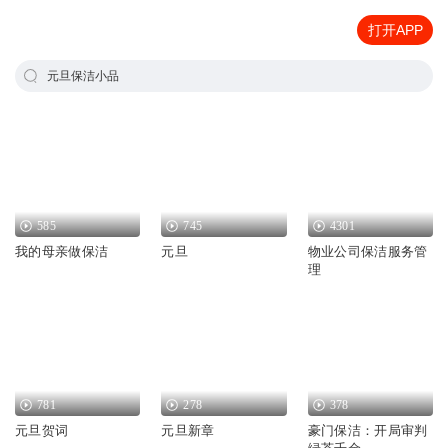
打开APP
元旦保洁小品
585
745
4301
我的母亲做保洁
元旦
物业公司保洁服务管
理
781
278
378
元旦贺词
元旦新章
豪门保洁：开局审判