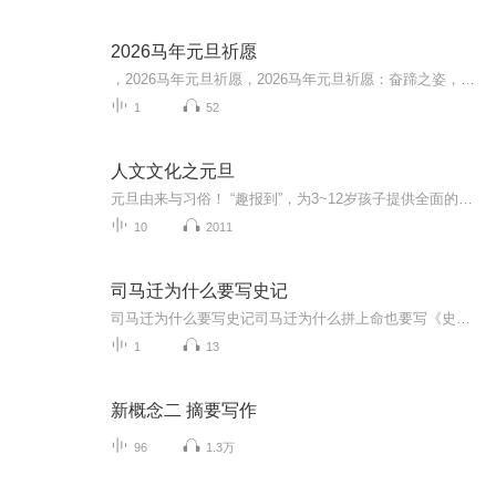
2026马年元旦祈愿
，2026马年元旦祈愿，2026马年元旦祈愿：奋蹄之姿，赴时代之约我祈愿，2026年的中国 山河锦绣，繁荣昌盛。我祈愿，2026年的每个奋斗者，都能策马扬鞭，不负韶华。我祈愿，2026年的情感世界，温暖纯粹 情谊绵长。我祈愿，，2026年的我们，心怀热爱，向阳而...
1
52
人文文化之元旦
元旦由来与习俗！ “趣报到”，为3~12岁孩子提供全面的通识知识系列课程。让孩子广泛接触通识教育，掌握更全面的天文，历史，地理，艺术，生活及科普知识。找到兴趣，快乐成长！...
10
2011
司马迁为什么要写史记
司马迁为什么要写史记司马迁为什么拼上命也要写《史记》？这个老中医给你号号脉 你刷短视频时肯定看过这种标题：《震惊！秦始皇陵惊现外星科技》《项羽不死根本打不过刘邦》。每次看到这种营销号乱改历史，我都气得想摔手机——这跟往老祖宗熬的中药里...
1
13
新概念二 摘要写作
96
1.3万