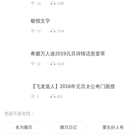
12
2280
敬惜文字
77
7754
希腊万人迷2019元旦诗情话意荟萃
11
4143
【飞龙道人】2016年元旦太公奇门面授
5
625
您是不是在找：
名为撒旦
撒旦日记
重生好人有好报