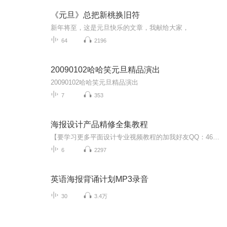
《元旦》总把新桃换旧符
新年将至，这是元旦快乐的文章，我献给大家，
64
2196
20090102哈哈笑元旦精品演出
20090102哈哈笑元旦精品演出
7
353
海报设计产品精修全集教程
【要学习更多平面设计专业视频教程的加我好友QQ：461832983或者微信：18520787328 领取 设计素材和设计教程取 免费直播 】 PS的用途： 1.平面设计 2.修复照片 3.广告摄影 4.影像创意 5. 艺术文字 6.网页制作 7.建筑效果图后期修饰 8.绘画 9.绘制或处理三维贴图 10.婚纱照片设计 11.视觉创意 12.图标设计 13.界面设计 14.影视后期 就比如你学会了平面设计可以去：广告公司 平面设计公司 室内设计公司 中大型的一些企业做设计（因为他们有自己的网站 自己企业品牌 自己产品 都是需要宣传推广的）。并且你也可以去做淘宝美工 影楼婚纱 专门的VI UI设计师等等） 要学习更多视频教程可以联系小编噢
6
2297
英语海报背诵计划MP3录音
30
3.4万