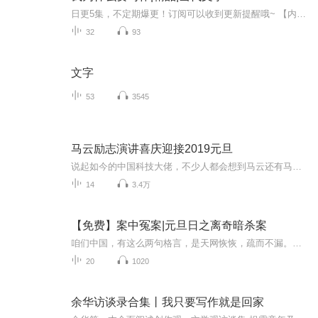
日更5集，不定期爆更！订阅可以收到更新提醒哦~ 【内容简介】 在圣塞浦里安与威林顿的阴霾下，童年记忆如同束缚的铁链，紧紧锁住一颗渴望自由的心。那是一段充斥体罚与欺凌的日子，恐惧与错误观念交织，让勇气在沉默中消逝。然而，当逃离的那一刻，解脱与...
32
93
文字
53
3545
马云励志演讲喜庆迎接2019元旦
说起如今的中国科技大佬，不少人都会想到马云还有马化腾等人。尤其是马云，关于科技这一方面也是有投资不小的。可能很多人都还将阿里巴巴和马云定位在电商上，其实阿里巴巴早就变成了一个多元化的企业了。而且，在人工智能这一方面，马云可是有不少的成就...
14
3.4万
【免费】案中冤案|元旦日之离奇暗杀案
咱们中国，有这么两句格言，是天网恢恢，疏而不漏。这两句话中，所含的意义，就是言其人要作了恶事，纵然一时侥幸，能够逃出法网，但是叶落归根，依然逃不出天网去。所谓人间私语，天闻若雷，暗室亏心，神目如电，少不得默默中有个道理，总会有报应临头的...
20
1020
余华访谈录合集丨我只要写作就是回家