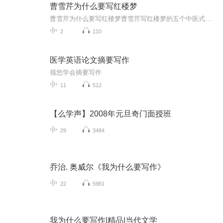
曹雪芹为什么要写红楼梦
曹雪芹为什么要写红楼梦曹雪芹写红楼梦的五个中医式解读 世人读《红楼梦》，有人看见才子佳人，有人看见吃吃喝喝，有人看见诗词歌赋。其实翻开这本书的底子，分明写着八个大字：家族病史，诊疗记录。 咱们中医讲"上医治未病"，曹雪芹就是拿着毛笔当...
2
110
医学英语论文摘要写作
领您学会摘要写作
11
512
【么学声】2008年元旦奇门面授班
29
3484
乔治. 奥威尔《我为什么要写作》
22
5981
我为什么要写作|精品|当代文学