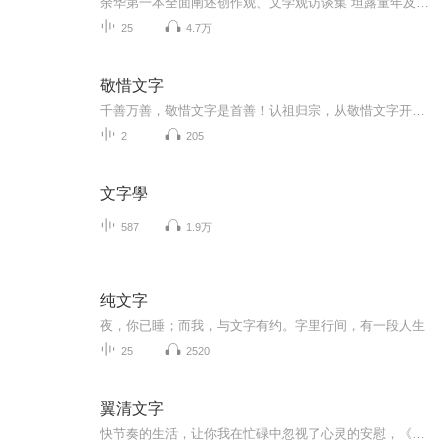
余华第一本全面阐述创作观、文学观访谈集 坦露童年及原生家庭印记，分享私密阅读体验《活着》背后的故事，《第七天》究竟讲述了什么，《文城》是怎么创作的，《兄弟》内外及《兄弟》前后的故事……一部部耳熟能详的优秀作品背后，定有作者不为人知的秘密...
25
4.7万
敬惜文字
千善万善，敬惜文字是首善！认祖归宗，从敬惜文字开始！
2
205
文字學
587
1.9万
纯文字
夜，你已睡；而我，与文字有约。字里行间，有一段人生
25
2520
翼清文字
快节奏的生活，让你我在忙碌中忽视了心灵的安慰，《翼清文字》旨在您忙碌之际给您送上一丝暖意，愿您能在声音的花境中起舞，在书籍的海洋里徜徉~~~如果您喜欢我的声音，想在第一时间收听到节目~您可以在喜马拉雅搜索：主播翼清 关注并订阅《翼清文字》QQ...