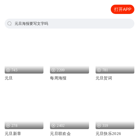
打开APP
元旦海报要写文字吗
745
2209
781
元旦
每周海报
元旦贺词
278
2402
319
元旦新章
元旦联欢会
元旦快乐2026