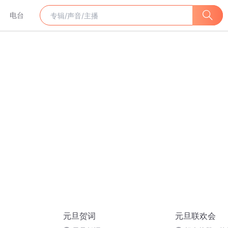
电台
元旦贺词
元旦联欢会