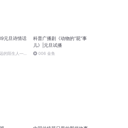
19元旦诗情话
科普广播剧《动物的“屁”事
儿》|元旦试播
远的陌生人——
006 金鱼
朗读：顾瑞荣