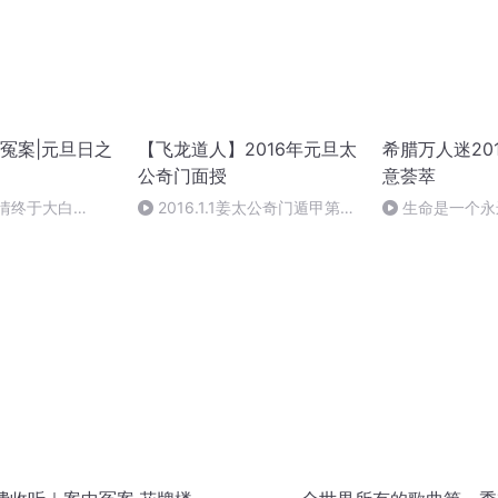
冤案|元旦日之
【飞龙道人】2016年元旦太
希腊万人迷20
公奇门面授
意荟萃
案情终于大白
2016.1.1姜太公奇门遁甲第一
生命是一个永
集
作者：顾瑞荣，