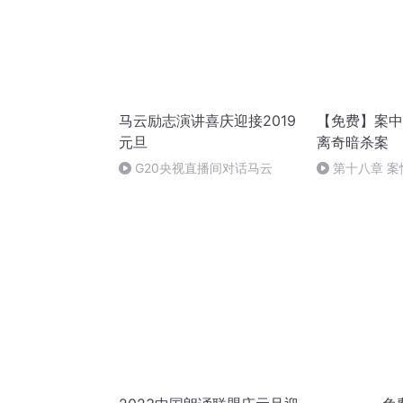
马云励志演讲喜庆迎接2019
【免费】案中
元旦
离奇暗杀案
G20央视直播间对话马云
第十八章 
（三）