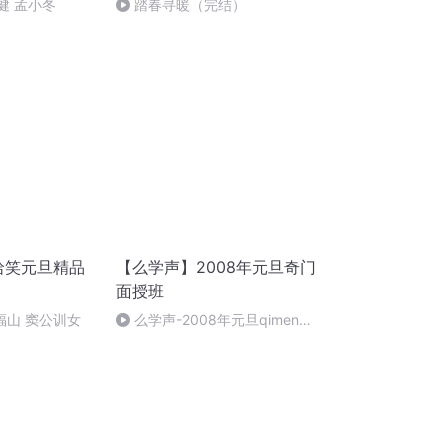
健 孟小冬
踏春寻暖（完结）
哈哈笑元旦精品
【么学声】2008年元旦奇门
面授班
郑福山 窦公训女
么学声-2008年元旦qimen面
授班录像-47