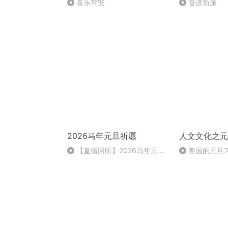
喜乐常安
奋进新旅
2026马年元旦祈愿
人文文化之元
【直播回听】2026马年元旦
美国的元旦
祈愿