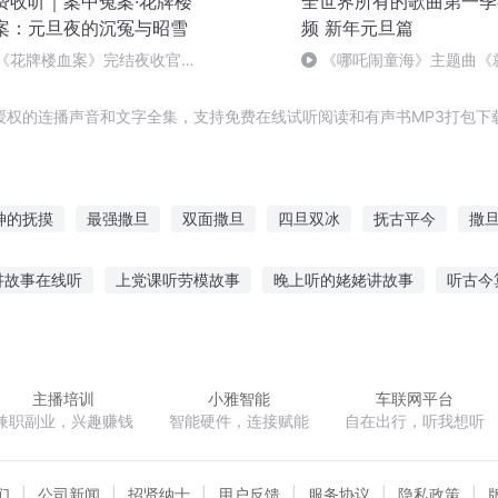
费收听｜案中冤案·花牌楼
全世界所有的歌曲第一季
案：元旦夜的沉冤与昭雪
频 新年元旦篇
《花牌楼血案》完结夜收官，
《哪吒闹童海》主题曲《
中冤案终落幕！
哪吒》
授权的连播声音和文字全集，支持免费在线试听阅读和有声书MP3打包下
神的抚摸
最强撒旦
双面撒旦
四旦双冰
抚古平今
撒
之书
魂抚苍生
撒旦之书世界末日
撒旦的后门
我与撒旦为
讲故事在线听
上党课听劳模故事
晚上听的姥姥讲故事
听古今
间适合听的温和故事
听幼儿讲故事的评价
老鸭听鬼的故事
向
人生真理作文
野兽公主故事在线听
主播培训
小雅智能
车联网平台
兼职副业，兴趣赚钱
智能硬件，连接赋能
自在出行，听我想听
们
公司新闻
招贤纳士
用户反馈
服务协议
隐私政策