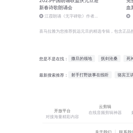
2023中国朗诵联盟庆元旦迎
免
新春诗歌朗诵会
血
江霞朗诵《无字碑歌》作者：
静水流深
案
喜马拉雅为您推荐抚远元旦的精选专辑，包含正品
撒旦的领地
抚剑沧桑
死
您是不是在找：
撒旦日记
旦暮之地
伊旦
射手打野故事在线听
骆宾王
最新搜索推荐：
意林少年版听故事在线听
晚
依风听竹的故事
听故事感悟
云剪辑
开放平台
在线音频剪辑神器
对接海量精彩内容
关于我们
联系我