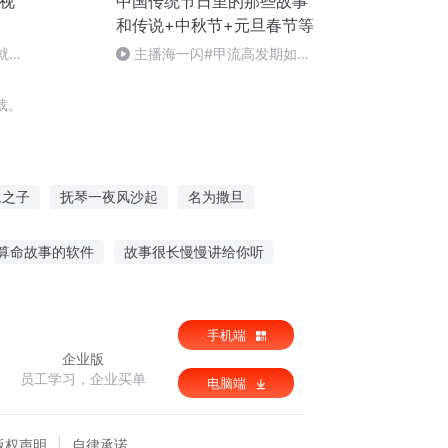
视
中国传统节日里的那些故事
和传说+中秋节+元旦春节等
就是
主播海一闪#甲流高发期如何
做好防护+热词+奥司他韦
载。
旦之子
抚琴一夜风沙起
名为撒旦
邻
撒旦先生
绝世抚弦琴
葬剑抚琴
算命故事的软件
故事很长慢慢讲给你听
佐故事唱给你听
放给小婴儿听的故事
手机端
企业版
员工学习，企业买单
电脑端
版权声明
自律承诺