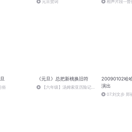
元旦贺词
相声片段--曾
旦
《元旦》总把新桃换旧符
20090102
演出
习俗
【六年级】汤姆索亚历险记
（节选）
07.刘文步 