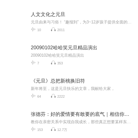
人文文化之元旦
元旦由来与习俗！ “趣报到”，为3~12岁孩子提供全面的通识知识系列课程。让孩子广泛接触通识教育，掌握更全面的天文，历史，地理，艺术，生活及科普知识。找到兴趣，快乐成长！...
10
2011
20090102哈哈笑元旦精品演出
20090102哈哈笑元旦精品演出
7
353
《元旦》总把新桃换旧符
新年将至，这是元旦快乐的文章，我献给大家，
64
2222
张德芬：好的爱情要有敢要的底气｜相信你配得，你才能取得｜女性成长
教你在亲密关系中实现自我成长，那些真正想要某样东西的人，没有要不到的。关键就在于你是否真心想要，同时，敢不敢要。张德芬从亲身经历出发，分享人生新旅程中的情感思考，你要真心相信你配得、你值得，你就更容易在生命中得到它。我们怎么看待这个世界...
153
12.7万