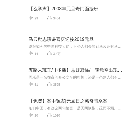
【么学声】2008年元旦奇门面授班
29
3484
马云励志演讲喜庆迎接2019元旦
说起如今的中国科技大佬，不少人都会想到马云还有马化腾等人。尤其是马云，关于科技这一方面也是有投资不小的。可能很多人都还将阿里巴巴和马云定位在电商上，其实阿里巴巴早就变成了一个多元化的企业了。而且，在人工智能这一方面，马云可是有不少的成就...
14
3.4万
五路末班车/【多播】悬疑恐怖/一辆凭空出现、不能取消线路的末班车
周乐是一名在夜间开公交车的司机，还是一条别人都不知道的线路，但是在公交公司内部却始终存在的线路，只要是开五路车的司机都不能离开，除非死......那么你知道接下来会发生什么事情吗？！来和主播一起去探寻五路车的秘密吧！
51
3595
【免费】案中冤案|元旦日之离奇暗杀案
咱们中国，有这么两句格言，是天网恢恢，疏而不漏。这两句话中，所含的意义，就是言其人要作了恶事，纵然一时侥幸，能够逃出法网，但是叶落归根，依然逃不出天网去。所谓人间私语，天闻若雷，暗室亏心，神目如电，少不得默默中有个道理，总会有报应临头的...
20
1020