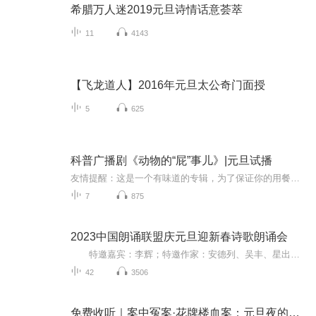
希腊万人迷2019元旦诗情话意荟萃
11
4143
【飞龙道人】2016年元旦太公奇门面授
5
625
科普广播剧《动物的“屁”事儿》|元旦试播
友情提醒：这是一个有味道的专辑，为了保证你的用餐心情，请不要在进食时收听！《动物的“屁”事儿》 作者: [美] 尼克·卡鲁索 ／ [英] 达尼·拉巴奥蒂 著， [美] 伊桑·科贾克 绘图，王佩、王双语 译猫会放屁，它们的屁臭得很。章鱼虽然不放屁，但可...
7
875
2023中国朗诵联盟庆元旦迎新春诗歌朗诵会
特邀嘉宾：李辉；特邀作家：安德列、吴丰、星出而作、静水流深；总策划：凤雏生；总监制：静心；总导演：化虹；执行总监：莺子；主持人：静心、化虹
42
3506
免费收听｜案中冤案·花牌楼血案：元旦夜的沉冤与昭雪