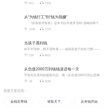
813
2.8万
从“为钱打工”到“钱为我赚”
《富爸爸穷爸爸》这本书以作者罗伯特·清崎的两个爸爸——“穷爸爸”和“富爸爸”截然不同的金钱观念和生活轨迹为线索，深入浅出地阐述了许多关于财富的理念。富人不为钱工作 大多数人，都陷入了“为钱工作”的思维定式。我们害怕没钱，努...
1035
3.3万
当孩子遇到钱
幼不学理财，财不理终身——成就富孩子的好习惯——父母的选择，决定孩子的命运——眼睛发现的财富，让孩子眼观六路——穷人和富人的差别——父母的“点金术”
229
8021
从负债2000万到钱钱滚进每一天
宇宙先生系列的最新作品，继《从负债2000万到心想事成每一天》和《从负债2000万到奇迹罩我每一天》后，日本人气心灵教练出版的最新作品。老是为钱烦恼，觉得缺钱所以无法幸福？恐惧担忧只会吓走钱钱，让你与致富无缘。招财最快方式：正大光明动起来，钱钱...
19
8138
您是不是在找：
金钱至尊钱多多
谁取天下
从有钱开始