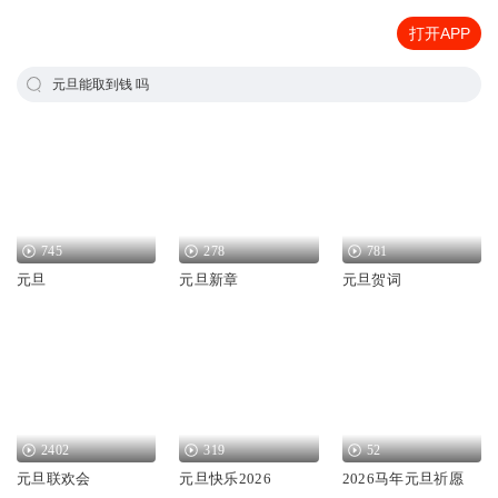
打开APP
元旦能取到钱 吗
745
278
781
元旦
元旦新章
元旦贺词
2402
319
52
元旦联欢会
元旦快乐2026
2026马年元旦祈愿