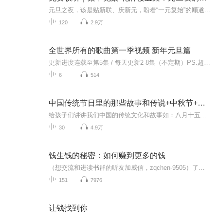
元旦之夜，该是贴新联、庆新元，盼着“一元复始”的顺遂时刻。南京花牌楼自古繁华，红灯笼映着沿街商铺，爆竹声里裹着市井欢腾，本是辞旧迎新的太平夜。金陵城的元旦，本该是张灯结彩、人声鼎沸，可偏有鲜血溅碎年光，无名尸横亘街头，惊破了两江总督治下...
120
2.9万
全世界所有的歌曲第一季视频 新年元旦篇
更新进度连载至第5集 / 每天更新2-8集（不定期）PS.超级无敌好听！作者的话动感！动感！一起动感！订阅专辑就一起动感！动感！动感！动感！动感！副标题动感-歌曲的旅程计划只会出超好听的歌曲！永远出新的歌曲，很好听的歌曲让你们听的过瘾，把你听的兴奋...
6
514
中国传统节日里的那些故事和传说+中秋节+元旦春节等
给孩子们讲讲我们中国的传统文化和故事如：八月十五的由来中秋节的来历八月十五中秋节的各种风俗习惯传说故事各地的风俗习惯随着时节的变化，我们来讲每个节气及假期的有趣故事
30
4.9万
钱生钱的秘密：如何赚到更多的钱
（想交流和进读书群的听友加威信，zqchen-9505）了解更多、更系统化，更有价值的内容。我们要用15年的时间影响一亿人读书，1000个家庭实现财富自由、时间自由和心灵自由！没钱、没背景、没学历，统统没关系！只要有梦想，愿意建网络，就可以带着你的朋友们...
151
7976
让钱找到你