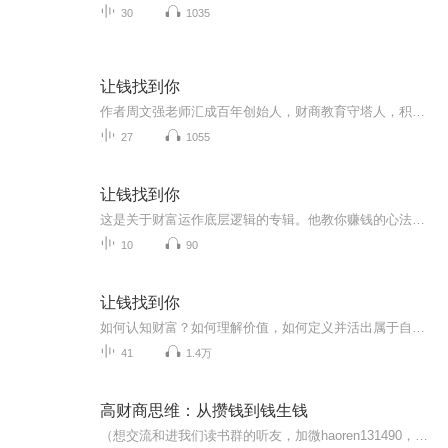
30
1035
让钱找到你
作者周文强老师汇成百年创始人，财商教育守塔人，积极心理学推动者。20年来始终专注于财商教育、创业思维、企业经营的课题的研究，并持续创业实践为根基，将理论与实践融会贯通，成功总结了财商学体系并励志终身普及和推广财商智慧，帮助更多人实现财富自...
27
1055
让钱找到你
这是关于财富运作底层逻辑的专辑。他教你赚钱的心法和思维路径。从认知和实战两方面深度拆解。拿来直接落地使用，取得成功。
10
90
让钱找到你
如何认知财富？如何理解价值，如何定义并活出属于自己的富足人生？当你不再追着钱跑，钱才会追着你跑。
41
1.4万
高财商思维：从攒钱到钱生钱
（想交流和进我们读书群的听友，加微haoren131490，请注明是通过什么途径了解到的播音）人们之所以深陷财务困境，是因为他们在学校读了很多年的书，走出校门才发现自己对金钱一无所知，无法适应残酷的现实世界。 如果你想成为富人，如果你想实现财务自由...