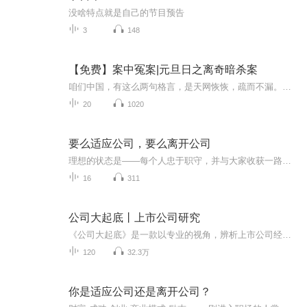
没啥特点就是自己的节目预告
3
148
【免费】案中冤案|元旦日之离奇暗杀案
咱们中国，有这么两句格言，是天网恢恢，疏而不漏。这两句话中，所含的意义，就是言其人要作了恶事，纵然一时侥幸，能够逃出法网，但是叶落归根，依然逃不出天网去。所谓人间私语，天闻若雷，暗室亏心，神目如电，少不得默默中有个道理，总会有报应临头的...
20
1020
要么适应公司，要么离开公司
理想的状态是——每个人忠于职守，并与大家收获一路的风景；糟糕的状态则是——有人嫌这嫌那、整天抱怨，既拖累团队，也看不见风景。如果是前者，公司这艘船，一定能乘风破浪，顺利驶达彼岸；如果是后者，请停止抱怨，主动下船——既是对别人的尊重，也是解放自己去找寻理想的船。请记住：瞎混日子、怨天尤人，是最不可取的。
16
311
公司大起底丨上市公司研究
《公司大起底》是一款以专业的视角，辨析上市公司经营底层逻辑的财经节目。通过深挖企业发展背景，揭示其经营现状，让投资者充分了解行业风口与企业发展困境；有理有据地解读上市公司价值，帮助投资者穿越噪音假象，认知快人一步。
120
32.3万
你是适应公司还是离开公司？