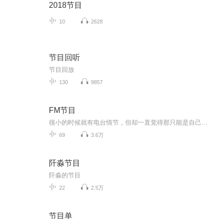
2018节目
10
2628
节目回听
节目回放
130
9857
FM节目
很小的时候就有电台情节，但却一直觉得那只能是自己的一个梦。大三的时候偶然间听到邻居的耳朵，突然间就萌生出自己做节目的念想来。现在回头想想，激情有时候真的是一种非同寻常的动力。从当天产生那个想法到我做成第一个生涩的节目，只用了四天的时间。...
69
3.6万
阡淼节目
阡淼的节目
22
2.5万
节目单