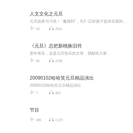
人文文化之元旦
元旦由来与习俗！ “趣报到”，为3~12岁孩子提供全面的通识知识系列课程。让孩子广泛接触通识教育，掌握更全面的天文，历史，地理，艺术，生活及科普知识。找到兴趣，快乐成长！...
10
2011
《元旦》总把新桃换旧符
新年将至，这是元旦快乐的文章，我献给大家，
64
2196
20090102哈哈笑元旦精品演出
20090102哈哈笑元旦精品演出
7
353
节目
186
2.2万