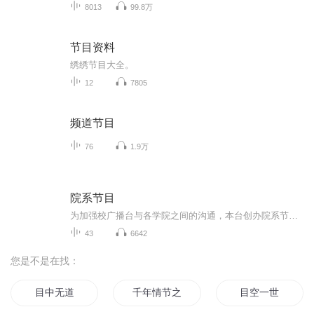
8013
99.8万
节目资料
绣绣节目大全。
12
7805
频道节目
76
1.9万
院系节目
为加强校广播台与各学院之间的沟通，本台创办院系节目，为全校师生提供即时讯息，建设健康校园文化，同时以精心雕琢的节目和即时的资讯，彰显大家的青春活力，丰富同学的课余生活，为大家营造一个多姿多彩，充满活力的校园生活，同时增强广播台内部凝聚力，为各学院及广播台工作人员打造一个真正能展示自我的舞台，体现当代大学生的精神风貌。
43
6642
您是不是在找：
目中无道
千年情节之三生三世
目空一世