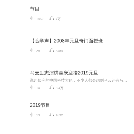
节目
1462
7万
【么学声】2008年元旦奇门面授班
29
3484
马云励志演讲喜庆迎接2019元旦
说起如今的中国科技大佬，不少人都会想到马云还有马化腾等人。尤其是马云，关于科技这一方面也是有投资不小的。可能很多人都还将阿里巴巴和马云定位在电商上，其实阿里巴巴早就变成了一个多元化的企业了。而且，在人工智能这一方面，马云可是有不少的成就...
14
3.4万
2019节目
13
1632