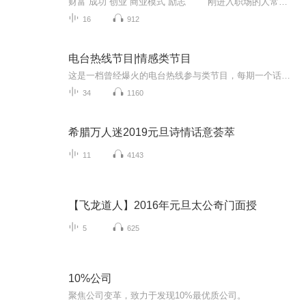
财富 成功 创业 商业模式 励志 刚进入职场的人常有怀才不遇的困惑，于是对公司抱怨连连，对公司的理念和文化也颇多不认同；本书给有这样想法的朋友提一个醒：要么适应，要么离开，只有这两条路可走。当你选择了一家公司，就等于你已经选择了和这家公司风雨同舟，没有任何一家公司是适合所有人的，作为员工，你只能调整自己的心态来适应公司；如果觉得公司的理念与你的理想实在相去甚远，不如干脆离开，另寻适合自己的平台，这样也是公司和个人的双赢选择。 公司好比一艘船，...
16
912
电台热线节目|情感类节目
这是一档曾经爆火的电台热线参与类节目，每期一个话题，主持人和热心听众通过热线的形式进行交流，在交流中探讨情感话题欣赏动听歌曲。
34
1160
希腊万人迷2019元旦诗情话意荟萃
11
4143
【飞龙道人】2016年元旦太公奇门面授
5
625
10%公司
聚焦公司变革，致力于发现10%最优质公司。