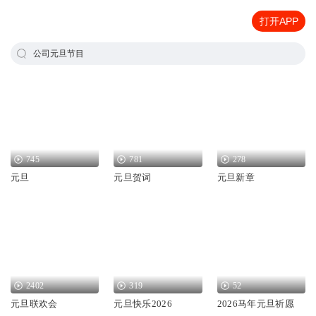
打开APP
公司元旦节目
745
781
278
元旦
元旦贺词
元旦新章
2402
319
52
元旦联欢会
元旦快乐2026
2026马年元旦祈愿