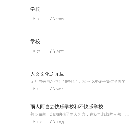
学校
36
9909
学校
72
2677
人文文化之元旦
元旦由来与习俗！ “趣报到”，为3~12岁孩子提供全面的通识知识系列课程。让孩子广泛接触通识教育，掌握更全面的天文，历史，地理，艺术，生活及科普知识。找到兴趣，快乐成长！...
10
2011
雨人阿喜之快乐学校和不快乐学校
善良而富于幻想的孩子雨人阿喜，在妖怪叔叔的带领下，转学到神秘的呼啦山。山上有两座学校，一个是长年活动在黑暗洞窟中的“不快乐学校”，另一个是在雪山下面，阳光朗照的“快乐学校”。阿喜到底选择了哪一所学校呢？他都经历了些什么？世界不快乐大战一...
108
7.8万