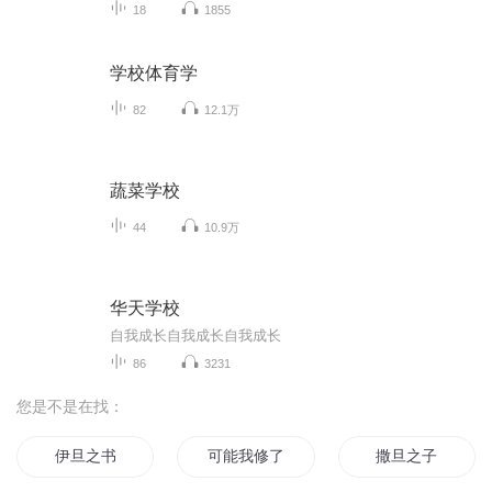
18
1855
学校体育学
82
12.1万
蔬菜学校
44
10.9万
华天学校
自我成长自我成长自我成长
86
3231
您是不是在找：
伊旦之书
可能我修了个假真
撒旦之子