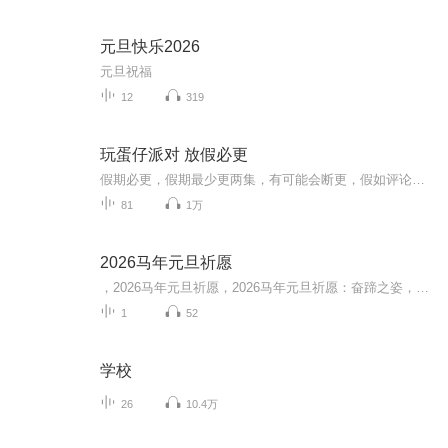
元旦快乐2026
元旦祝福
12
319
玩蛋仔派对 放假必更
假期必更，假期最少更两集，有可能会断更，假如评论多，月票多，听的多的话，最多一天更四集，更的必须得是假期，不过有没有好心人来给个好评？三星也行，现在我23的订阅量，一个评论都没有
81
1万
2026马年元旦祈愿
，2026马年元旦祈愿，2026马年元旦祈愿：奋蹄之姿，赴时代之约我祈愿，2026年的中国 山河锦绣，繁荣昌盛。我祈愿，2026年的每个奋斗者，都能策马扬鞭，不负韶华。我祈愿，2026年的情感世界，温暖纯粹 情谊绵长。我祈愿，，2026年的我们，心怀热爱，向阳而...
1
52
学校
26
10.4万