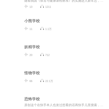
随着我国《体育与健康课程标准》的实施进入新常态，学校体育出现了许多新情况。《学校体育学(高等学校教材)》作者杨文轩、张细谦、邓星华本着体现新时期中国特色、时代特征、学科特质的初衷，力求直接面对、直接回应学校体育理论与实践中的问题。本教材旨在贯彻“立德树人”的指导思想，注重教材的教育性和思想性；精选教材理论知识与实践技能，着力打造教材特色；学理与学用相结合，理论与实践相融通，强化教材的实用性；学习借鉴世界发达国家的先进做法，体现信息化的时代特征。全书共13章，主要内容包括：绪论、学校体育的发展沿革、学校体育的功能与目标、体育教学目标、体育教学内容、体育教学原则与方法、体育教学评价、体育教学设计、课外体育锻炼、课外体育训练与竞赛等。本书可作为普通高等院校体育专业教材，也适用于中小学体育教师的培训用书和教学参考书
13
1211
小熊学校
11
1.1万
妖精学校
20
712
怪物学校
66
22.1万
恐怖学校
原创这个在快手本人也发过想看的话再快手儿里搜索，我的痛苦在你身上