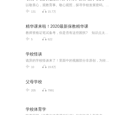
以敬畏心，观教育事。敬心观照，探寻学校发展密码。这里是敬观！敬观是专注于学校文化、校长领导力、学校管理、学校文化设计、教育观察、教师成长的音视频节目，特别适合校长、学校中层、教育行政人员收听收看。...
131
15.7万
精华课来啦！2020最新保教精华课
教师资格证笔试备考，你是否有这些困扰? 知识点太多，太琐碎！ 找不到学习重点！ 背来背去，哪个才是真正的考点？律原老师的笔试精华课来啦~给你圈重点，直击核心考点，干货满满，让你快速上岸！讲师介绍律原，首都师范大学初等教育学院副教授，教育心理学博士。教授教师资格证课程10多年，具有丰富的教师资格证辅导经验。累计听课学生超过2万人。帮助一批批考生顺利通过教师资格证考试，成功跨入教师行业。课程亮点①提炼精华，梳理串讲教师资格证笔试各科目必考点、高频考点、学习重点。②典型考题讲解，选择题、简答论述题、材料分析题、教案设计题举一反三，知识点融会贯通。③纸质版PPT课件免费邮寄，微信群内全天候随时答疑，边学边背。课程目录——《幼儿园保教知识与能力》一、没什么比它更重要，淬炼选择与简答题——学前儿童发展二、儿童教育家的思想，你真的懂了吗？——学前教育原理三、幼儿园一日生活，你要关注的核心是什么？——生活指导四、舒适温馨，和谐温暖，安全信任——环境创设五、游戏是灵魂，材料分析最爱它——游戏活动的指导六、出奇制胜五大领域活动设计，秒杀30分大题——教育活动的组织与实施七、幼儿的成长，你都看到了吗？——教育评价购买课程①进入微信公众号 : 律原教育②进入课程菜单，即可购买，购买后马上听课③购课咨询，可联系助教小昂老师，微信号：mianchaodahai1212
5
622
学校怪谈
诡异的学校怪谈来了！里面中的视频部分非原创，为转载。原作者抖音勇敢二牛。音频部分为自己原创，非常诡异，后续会带来解析，如果你们还想要听答案的话，后期将会公布答案。未经允许禁止传载。快来收听吧！另外，胆小的小伙伴可以先听解析。尽量在白天收...
10
19.8万
父母学校
205
7991
学校体育学