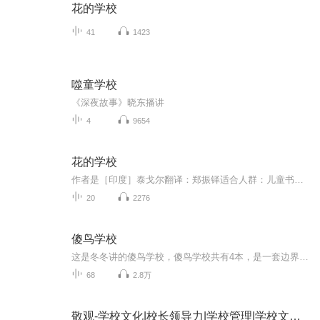
花的学校
41
1423
噬童学校
《深夜故事》晓东播讲
4
9654
花的学校
作者是［印度］泰戈尔翻译：郑振铎适合人群：儿童书籍信息：花的学校适合谁听：7-10岁小朋友自主阅读。文章难度于课文相当，里面的语言文字让小朋友通俗易懂，生动形象，方便学生自主理解和阅读。
20
2276
傻鸟学校
这是冬冬讲的傻鸟学校，傻鸟学校共有4本，是一套边界感小漫画。
68
2.8万
敬观-学校文化|校长领导力|学校管理|学校文化设计