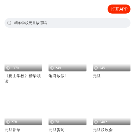
打开APP
精华学校元旦放假吗
1370
249
745
《夏山学校》精华领
龟哥放假1
元旦
读
278
781
2402
元旦新章
元旦贺词
元旦联欢会