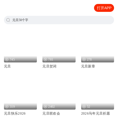
打开APP
元旦50个字
745
781
278
元旦
元旦贺词
元旦新章
319
2402
52
元旦快乐2026
元旦联欢会
2026马年元旦祈愿