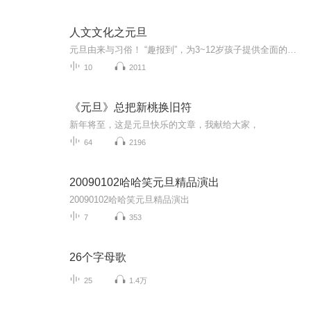
人文文化之元旦
元旦由来与习俗！ “趣报到”，为3~12岁孩子提供全面的通识知识系列课程。让孩子广泛接触通识教育，掌握更全面的天文，历史，地理，艺术，生活及科普知识。找到兴趣，快乐成长！...
10
2011
《元旦》总把新桃换旧符
新年将至，这是元旦快乐的文章，我献给大家，
64
2196
20090102哈哈笑元旦精品演出
20090102哈哈笑元旦精品演出
7
353
26个字母歌
25
1.4万