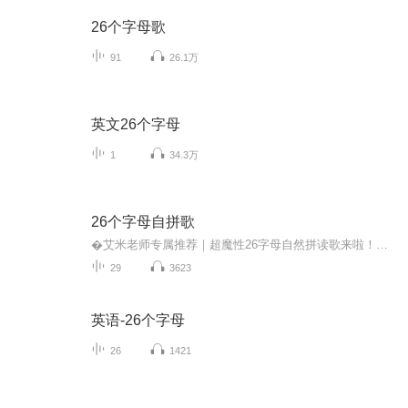
26个字母歌
91
26.1万
英文26个字母
1
34.3万
26个字母自拼歌
�艾米老师专属推荐｜超魔性26字母自然拼读歌来啦！全网爆火的宝藏拼读神曲，用超带感的节奏唱会26个字母本音～ 告别枯燥认读，跟着旋律轻松念、快乐记，让宝贝们在欢唱中解锁自然拼读第一步，字母发音轻松拿捏，启蒙超有趣✨
29
3623
英语-26个字母
26
1421