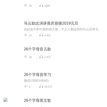
29
3484
马云励志演讲喜庆迎接2019元旦
说起如今的中国科技大佬，不少人都会想到马云还有马化腾等人。尤其是马云，关于科技这一方面也是有投资不小的。可能很多人都还将阿里巴巴和马云定位在电商上，其实阿里巴巴早就变成了一个多元化的企业了。而且，在人工智能这一方面，马云可是有不少的成就...
14
3.4万
26个字母音儿歌
26
3.8万
26个字母音学习
微信13580146443...
4
23.5万
26个字母英文歌