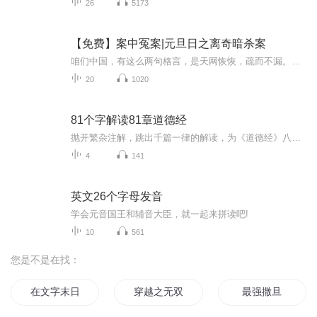
26
5173
【免费】案中冤案|元旦日之离奇暗杀案
咱们中国，有这么两句格言，是天网恢恢，疏而不漏。这两句话中，所含的意义，就是言其人要作了恶事，纵然一时侥幸，能够逃出法网，但是叶落归根，依然逃不出天网去。所谓人间私语，天闻若雷，暗室亏心，神目如电，少不得默默中有个道理，总会有报应临头的...
20
1020
81个字解读81章道德经
抛开繁杂注解，跳出千篇一律的解读，为《道德经》八十一章，每一章只用一个核心字？一字定一章，一字藏一境。把五千言的厚重智慧，彻底轻量化、生活化、修行化。
4
141
英文26个字母发音
学会元音国王和辅音大臣，就一起来拼读吧!
10
561
您是不是在找：
在文字末日生活的日子
穿越之无双十字
最强撒旦