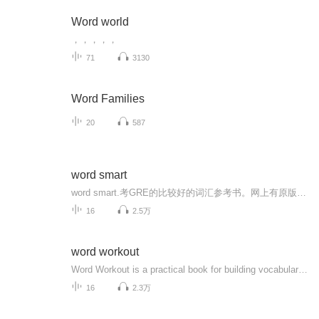
Word world
，，，，，
71
3130
Word Families
20
587
word smart
word smart.考GRE的比较好的词汇参考书。网上有原版书的第五版，可以自己买一本，价格不是太贵，就算我们支持一下正版吧。我自己当然买了一本。就不要在这里和我要原文了。第五版和这个音频不完全一致，但大部分还是相同的。
16
2.5万
word workout
Word Workout is a practical book for building vocabulary—a graduated program featuring thousands of words that begins with those known by most college graduates and ascends to words known only by the most educated, intelligent, and wel...
16
2.3万