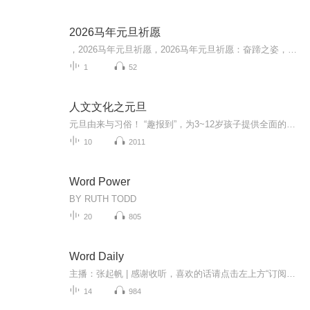
2026马年元旦祈愿
，2026马年元旦祈愿，2026马年元旦祈愿：奋蹄之姿，赴时代之约我祈愿，2026年的中国 山河锦绣，繁荣昌盛。我祈愿，2026年的每个奋斗者，都能策马扬鞭，不负韶华。我祈愿，2026年的情感世界，温暖纯粹 情谊绵长。我祈愿，，2026年的我们，心怀热爱，向阳而...
1
52
人文文化之元旦
元旦由来与习俗！ “趣报到”，为3~12岁孩子提供全面的通识知识系列课程。让孩子广泛接触通识教育，掌握更全面的天文，历史，地理，艺术，生活及科普知识。找到兴趣，快乐成长！...
10
2011
Word Power
BY RUTH TODD
20
805
Word Daily
主播：张起帆 | 感谢收听，喜欢的话请点击左上方“订阅专辑”按钮，第一时间获得最新的节目动态。欢迎关注【wls英语实验室】更多精彩，与你相约！感谢您的打赏激励，我们会做的更好 :-)
14
984