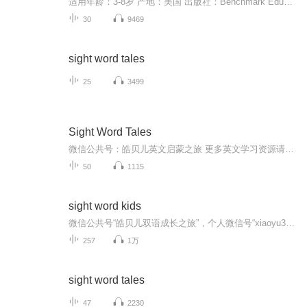
适用年龄：3-8岁 产地：美国 出版社：Benchmark Education Company 尺寸：32开 页数：20页/本，一共30本一套 材质：高级哑光铜版纸，小朋友看书眼睛不累 印刷：大豆油墨无毒无害，让小朋友安心阅读 5、美国著名Benchmark教育出版集团出版 美国著名的教育出版集团，其分级阅读教材和儿童图书被美国36个州的幼儿园和小学作为学生分级阅读的必选教材，写实风格的阅读资料，温情的图片，情景阅读，调动孩子生活经验，语言来自于生活，重复句型，多个系列阅读产品获得美国的TCA（全美教师推荐大奖）和AEP奖。 作者介绍 布伦达·帕克斯是一名国际知名的教育顾问、儿童书籍作者、早期识字教师和研究人员。她最畅销的书包括《谁在小屋里?》和《巨大的西瓜》。布伦达曾在澳大利亚，英国，加拿大和美国都举行过论文主题讨论和讲习班。 很多已经开启了亲子阅读的宝妈都在不同情况下问过一个问题，我的孩子几岁，该读什么书？ 自然拼读的书那么多？选哪一套？ 不知道孩子的兴趣，怎么选书呢？ 孩子的兴趣很多，又要怎么选书呢？ 这些问题对孩子和宝妈都很重要！ 而且选书一直也是做书人所面临最重要的问题哦，面对越来越多的文脉妈妈粉，文脉的选书也定下了最新的准则：选适合孩子而孩子也喜欢的书！ 不过，针对不同年龄孩子应该读什么书这个问题，早就已经体现在由美国教育测量和研究组织 “MetaMetrics” 开发的Lexile（蓝思测评体系），这是一套完整的衡量阅读能力与文章难易度的科学方法，特别值得每一位妈妈参考。 在美国，主要的学术及语言测验，如SAT（学术能力测验）、TOEFL（托福）、GRE（美国研究生入学考试）及国际500强公司的面试考试均有对应的转换对应表和蓝思分值。大约来自全球450家以上的出版社，数千种期刊及12万本书采用了蓝思测评体系。目前蓝思分级在国外的发展状况――公认较权威的英语水平测试标准： ◆17州（美国），2600万以上美国学生在使用蓝思分级（75%以上，注：因数据来源不同另一说法为50%以上）； ◆主要的学术及语言测验如SAT、TOEFL、GRE等均有蓝思分级； ◆在美国，超过一半州的几乎所有重要的标准化考试都用蓝思来报告学生的阅读和写作分数。 到此为止为大家介绍这么多关于蓝思分级的信息，就是因为文脉从众多优秀的分级阅读书籍中，为文脉妈妈粉选出了一套很棒的分级阅读丛书。 《Share Reading Foundations 》 《Share Reading Foundation》系列为目前美国3-10岁幼儿英语学习进阶必读的课外读物。并通过 Sight Word 视觉词汇训练 、 自然拼读训练 、 高频句式训练 帮助孩子建立基础的自主阅读技能；通过 文学类／非文学类不同体裁 图文阅读帮助孩子爱上自主阅读；通过句子的音韵培养孩子的听读语感；通过每本一个生活场景主题，帮助孩子快速理解，读懂文章，建立孩子自主阅读的信心。 文脉选择它的5大原因 1、10个主题，30个生活场景，建立真实的英语语境 －Myself and My Family 关于自己、关于家庭和朋友的主题情景 －We get along 关于分享、帮助他人、合作、互相尊重、解决问题相关情景 －My Neighborhood 关于学校、邻居和社区 －Safety 关于自身、学校、室外的安全 －Staying Healthy 关于自己的身体和健康生活 －My Five Senses 关于自己的感觉 －Weather 关于天气 －Animals 关于动物 －Transportation 关于交通工具 －Growing Things 关于生物生长 学英语不是简单的认单词和背句型，只有将英语学习放到场景中才能真正理解，真正运用。本系列30本英语情景学习，围绕10个孩子们成长过程中的主要情景来设计，在英语情景中帮助孩子掌握场景英文会话，涵盖幼儿生活成长和日常环境。
30
9469
sight word tales
25
3499
Sight Word Tales
微信公共号：皓贝儿英文启蒙之旅 更多英文学习资源请加微信号 xiaoyu385902 索取 学乐出品的Sight Word Tales
50
1115
sight word kids
微信公共号“皓贝儿双语成长之旅”，个人微信号“xiaoyu385902”可免费分享音频SIGHT WORDS意为常见词，掌握了220个常见词孩子就可以读简单的英文绘本读物了
257
1万
sight word tales
47
2230