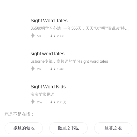
Sight Word Tales
365聪明学习心法 一年365天，天天“聪”“明”“听说读”持续学习好习惯解读。“聪”：（一耳）-在“聪”里占据半壁江山，学英语必须天天听；（二目）精选精读+泛读经典阅读材料故事类和非故事类fiction & nonfiction；（一口）基于准确的输入基础，一定要尽量不断强化输出的正确率，让标准正确地说英文成为自然成为习惯；（一心）不论听说读用心是有效的根基。“明”：早上太阳刚刚升起，刚刚醒来就听中慢慢醒来洗漱、吃早餐过程中伴随用心听；晚上月亮出来睡前用心听...
50
2398
sight word tales
usborne专辑，高频词的学习sight word tales
26
1948
Sight Word Kids
宝宝学常见词
257
28.5万
您是不是在找：
撒旦的领地
撒旦之书世界末日
旦暮之地