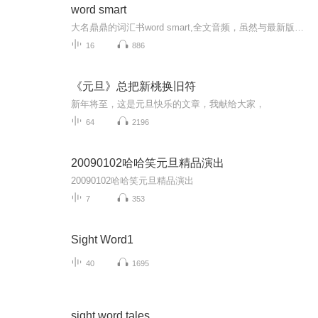
word smart
大名鼎鼎的词汇书word smart,全文音频，虽然与最新版稍有差异，但是值得学习。略高于考研，大约是雅思水平。
16
886
《元旦》总把新桃换旧符
新年将至，这是元旦快乐的文章，我献给大家，
64
2196
20090102哈哈笑元旦精品演出
20090102哈哈笑元旦精品演出
7
353
Sight Word1
40
1695
sight word tales