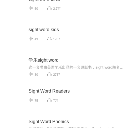
50
2.7万
sight word kids
49
1707
学乐sight word
这一套书由美国学乐出品的一套原版书，sight word顾名思义为高频词、常见词，sight word tales也就是常见词的故事，共25集。《分享阅读》在幼儿园中班开始启用，很简单的汉语高频词故事。幼儿园中班的孩子在学过《分享阅读》后开始自己读那么一本书，对于...
30
2737
Sight Word Readers
75
7万
Sight Word Phonics