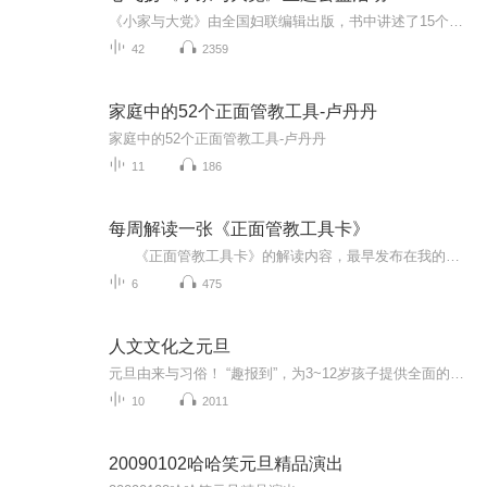
《小家与大党》由全国妇联编辑出版，书中讲述了15个中国普通小家庭的发展变迁故事，透过一个个小家庭艰苦奋斗、拼搏进取、传承优秀家风的鲜活故事，我们可以看到中国取得的伟大成就，可以看到百年大党——中国共产党这个“大党”对“小家”的关怀和影响，...
42
2359
家庭中的52个正面管教工具-卢丹丹
家庭中的52个正面管教工具-卢丹丹
11
186
每周解读一张《正面管教工具卡》
《正面管教工具卡》的解读内容，最早发布在我的朋友圈里，大家都反馈非常好，说我分享的很有理论性，结合案例说明，也很生动。如果能每天都分享岂不是更好？ 是啊，我为什么不为大家每天解读一张呢？这样不用两个月的时间，就可以让大家都了解这些工具卡的内容了。这时，我的问题就来了。在这不到两个月的时间里，大家能够将工具卡在生活中玩转吗？答案显然是不能的。 作为家长的我们，看了很多育儿的书，也看了很多心灵成长的书，书中的道理，我们都懂～可是，就是在生活中做不到。。。。。。 每个星期解读一张《正面管教工具卡》，用一个星期的时间在生活中实践，让我们带着觉察，在生活中刻意练习，“从知道到做到”这条路，我陪您一起走！
6
475
人文文化之元旦
元旦由来与习俗！ “趣报到”，为3~12岁孩子提供全面的通识知识系列课程。让孩子广泛接触通识教育，掌握更全面的天文，历史，地理，艺术，生活及科普知识。找到兴趣，快乐成长！...
10
2011
20090102哈哈笑元旦精品演出