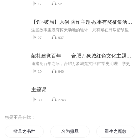
17
52
【诈~破局】原创·防诈主题-故事有奖征集活动开始了
这些故事里没有惊天动地的诡计，只有藏在日常褶皱里的钩子。可能是母亲手机里“免费领鸡蛋”的链接，是父亲深信不疑的“养老投资”，是你深夜刷到的“兼职日结”小广告。骗子从不用复杂的套路，他们只是精准地捏住人性的软处——一点贪，一点怕，一点想走...
27
937
献礼建党百年——合肥万象城红色文化主题月活动
逢建竞百年之际，合肥万象城党支部在“学史明理、学史增信、学史崇德、学史力行”的党史学习精神指引下，开展“合肥万象城红色文化主题月活动”通过1个主题长廊+5场主题策划活动，献礼建党百年。 主办单位:天鹅湖商务区党委、荷叶地街道办事处、合肥万象城合作单位：安徽省航空科普协会、喜马拉雅安徽运营服务中心
10
940
主题课
30
2748
您是不是在找：
撒旦之书世界末日
名为撒旦
重生之魔教教主