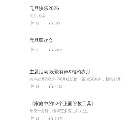
元旦快乐2026
元旦祝福
12
319
元旦联欢会
12
2402
主题活动|欢聚有声&相约岁月
有声岁月2021年7-8月组织第一届“欢聚有声，相约岁月”主题活动，第一阶段为仅限内部学员参加的后期比赛，此为第二阶段的有声作品赛（非学员可参与）作品投票时间为8月16日-8月21日，8月22日晚举行直播点评决赛，现已圆满结束。下次活动，期待大家的参与！
15
4423
《家庭中的52个正面管教工具》
每天十分钟，懂得更多育儿好方法。
52
3.6万