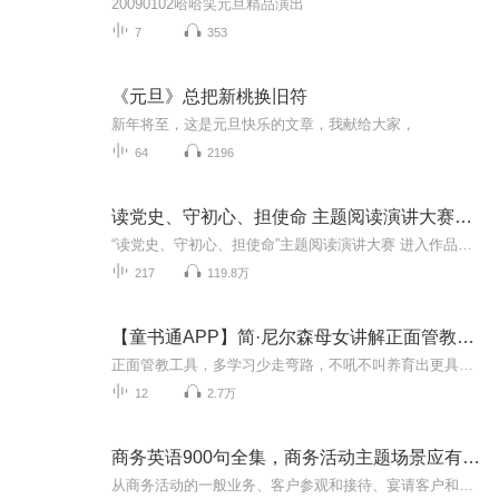
20090102哈哈笑元旦精品演出
7
353
《元旦》总把新桃换旧符
新年将至，这是元旦快乐的文章，我献给大家，
64
2196
读党史、守初心、担使命 主题阅读演讲大赛活动
“读党史、守初心、担使命”主题阅读演讲大赛 进入作品展播阶段 根据《关于举办“读党史、守初心、担使命”2021年安徽省全民阅读主题演讲大赛的通知》安排，经专家评委初评，共推选出200个作品进行展播。综合组作品由于征集数量未达预期，该组初评后的作品分别归并到企业组、校园组、机关组并展播。 书香安徽全民阅读活动组委会办公室 ...
217
119.8万
【童书通APP】简·尼尔森母女讲解正面管教工具
正面管教工具，多学习少走弯路，不吼不叫养育出更具情绪控制力的优秀孩子...
12
2.7万
商务英语900句全集，商务活动主题场景应有尽有最新
从商务活动的一般业务、客户参观和接待、宴请客户和预约、商务会议、市场调研、展销会和商务谈判等七大方面入手，将每个方面细分为不同的小主题，精选常见、实用的商务英语单句、情景对话、重要短语和单词，帮助读者轻松掌握商务英语的方方面面。英文对话...