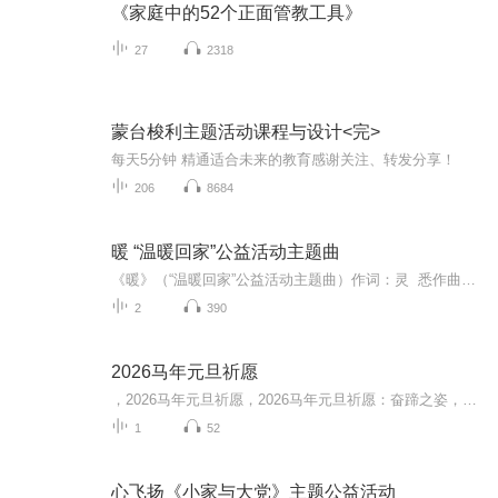
《家庭中的52个正面管教工具》
27
2318
蒙台梭利主题活动课程与设计<完>
每天5分钟 精通适合未来的教育感谢关注、转发分享！
206
8684
暖 “温暖回家”公益活动主题曲
《暖》（“温暖回家”公益活动主题曲）作词：灵 悉作曲：王禹鑫 演唱：覃子瑄...
2
390
2026马年元旦祈愿
，2026马年元旦祈愿，2026马年元旦祈愿：奋蹄之姿，赴时代之约我祈愿，2026年的中国 山河锦绣，繁荣昌盛。我祈愿，2026年的每个奋斗者，都能策马扬鞭，不负韶华。我祈愿，2026年的情感世界，温暖纯粹 情谊绵长。我祈愿，，2026年的我们，心怀热爱，向阳而...
1
52
心飞扬《小家与大党》主题公益活动