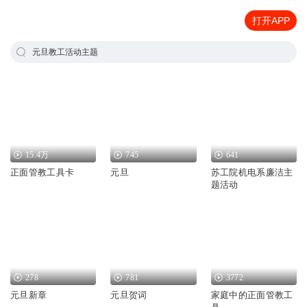
打开APP
元旦教工活动主题
15.4万
745
641
正面管教工具卡
元旦
苏工院机电系廉洁主
题活动
278
781
3772
元旦新章
元旦贺词
家庭中的正面管教工