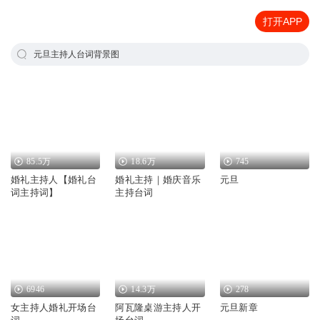
打开APP
元旦主持人台词背景图
85.5万
18.6万
745
婚礼主持人【婚礼台
婚礼主持｜婚庆音乐
元旦
词主持词】
主持台词
6946
14.3万
278
女主持人婚礼开场台
阿瓦隆桌游主持人开
元旦新章