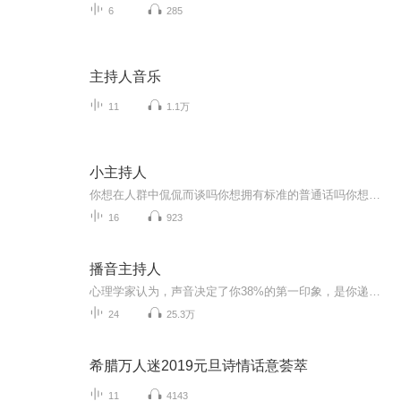
6
285
主持人音乐
11
1.1万
小主持人
你想在人群中侃侃而谈吗你想拥有标准的普通话吗你想在话筒和摄像机前展示自己吗蓉蓉小课堂带你到达成功的彼岸
16
923
播音主持人
心理学家认为，声音决定了你38%的第一印象，是你递给别人的一张听觉名片，当人们看不到你的人时，你声音的音质、音调、语速的变化和表达能力决定了你说话可信度的85％，也可以透露出你的性格特质和心理活动，声音的感染力是非常大的，声音就是人的第二张脸。 曾任四届英国首相的格莱斯顿说：“声音是交流中最有力的乐器， 99%的人不能出类拔萃是因为他们忽略了对嗓音的训练”。 训练好嗓音，这里有文老师每周一到两次的发声公开课，帮你脱胎换骨，声声夺人！！
24
25.3万
希腊万人迷2019元旦诗情话意荟萃
11
4143