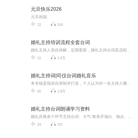
元旦快乐2026
元旦祝福
12
319
婚礼主持培训流程全套台词
婚礼主持人亲自讲解，定期更新，婚礼主持台词及流程，让婚礼美好且温暖，包括全部台词，帮助您踏上婚礼主持人的舞台！记增加更多的词汇量！
22
1.4万
婚礼主持词|司仪台词婚礼音乐
本专辑是我亲自录制并打造，个人认为对一名主持人嘴皮子的练习，以及思维的练习，台词量的提升，都有很大的帮助，可以和业内同行进行相互切磋，欢迎各位广大婚礼人关注、订阅并转发，我也将持续更新，让我们携起手来，共同进步，感谢您的支持。威信MJmt123...
65
1.8万
婚礼主持台词朗诵学习资料
婚礼庆典各个环节主持台词、大气 唯美开场白、烛台、香槟酒塔、新人宣誓、感恩父母等等等经典主持台词资料大全
24
3万