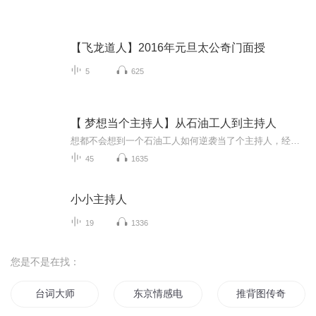
【飞龙道人】2016年元旦太公奇门面授
5
625
【 梦想当个主持人】从石油工人到主持人
想都不会想到一个石油工人如何逆袭当了个主持人，经常参加公司举办的演讲活动，感觉专业知识还是需要提升，于是利用用业余时间，休假就跑到北京学习婚礼主持，影视配音专业，给游戏工会录制过视频配音，电台配灰太狼的广告，现在业余时间录制短视频，电影解说，经常的试音经常试不中，所以只能自己写，自己录喽。这个专辑记录了我学习婚礼主持，影视配音的日子，以及如何找到传媒公司合作...
45
1635
小小主持人
19
1336
您是不是在找：
台词大师
东京情感电台主持人
推背图传奇