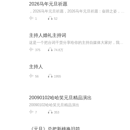
2026马年元旦祈愿
，2026马年元旦祈愿，2026马年元旦祈愿：奋蹄之姿，赴时代之约我祈愿，2026年的中国 山河锦绣，繁荣昌盛。我祈愿，2026年的每个奋斗者，都能策马扬鞭，不负韶华。我祈愿，2026年的情感世界，温暖纯粹 情谊绵长。我祈愿，，2026年的我们，心怀热爱，向阳而...
1
52
主持人婚礼主持词
这是一个把台词干货分享给你的主持自媒体大家好，我叫艳秋作为一名主持人这份工作很有意义，所以我很庆幸我自己在做喜欢的事，而因为我喜欢从而会有收获！我实现了我自己的一个坚持！我想把主持的热情像蜡烛一样地燃烧，尽情地燃烧，释放！ 我更希望的主持...
375
74.8万
主持人
56
1955
20090102哈哈笑元旦精品演出
20090102哈哈笑元旦精品演出
7
353
《元旦》总把新桃换旧符