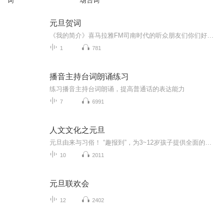
词
场台词
元旦贺词
《我的简介》喜马拉雅FM司南时代的听众朋友们你们好，首先非常感谢大家一直以来对司南时代的支持，为我们的进步提供宝贵的意见。马上我们将迎来2018年，在新的一年里我们会更加用心的给大家准备优秀的作品，2018我们一同进步。为了感谢大家长久以来的支持...
1
781
播音主持台词朗诵练习
练习播音主持台词朗诵，提高普通话的表达能力
7
6991
人文文化之元旦
元旦由来与习俗！ “趣报到”，为3~12岁孩子提供全面的通识知识系列课程。让孩子广泛接触通识教育，掌握更全面的天文，历史，地理，艺术，生活及科普知识。找到兴趣，快乐成长！...
10
2011
元旦联欢会
12
2402