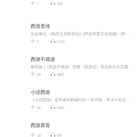
7
320
西游歪传
出品单位：{灿烂之音配音社} {声动华夏文化传媒}（联合出品）...
7
5.9万
西游不戏游
爆笑版 |《西游不戏游》挖掘《西游记》背后的文化宝藏真实的唐僧其实不絮叨？梵文的紧箍咒到底是何含义？猪八戒被贬前在天庭的地位有多高？◎精读明代百回本《西游记》◎解析30+小说人物◎了解10+古代典籍◎涉猎4大知识领域
29
3887
小话西游
《小话西游》是作者刘勃编写的一本书籍，专注于对古典名著《西游记》进行解读。这本书以独特的视角和风格，选取了《西游记》中的多个精彩章节进行细致品读，通过轻松幽默的语言，将传统故事以更加生动有趣的方式呈现给读者，使得复杂的人物关系和深厚的文...
41
1453
西游原旨
10
647