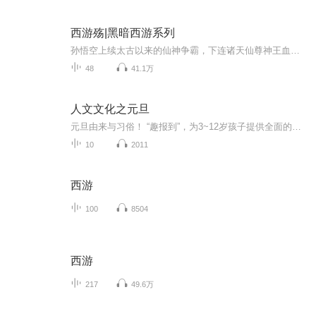
西游殇|黑暗西游系列
孙悟空上续太古以来的仙神争霸，下连诸天仙尊神王血斗，一路斩妖除魔，成就一段不朽传奇。天殇延续老叶一贯的权谋风格，局中有局，套中有套，被许多读者认为是写得最好的西游后传。...
48
41.1万
人文文化之元旦
元旦由来与习俗！ “趣报到”，为3~12岁孩子提供全面的通识知识系列课程。让孩子广泛接触通识教育，掌握更全面的天文，历史，地理，艺术，生活及科普知识。找到兴趣，快乐成长！...
10
2011
西游
100
8504
西游
217
49.6万