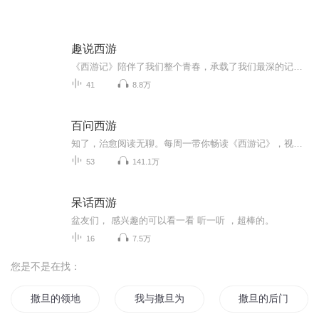
趣说西游
《西游记》陪伴了我们整个青春，承载了我们最深的记忆和情怀。西游记为什么好看，因为书里的妖怪神仙都颠覆了前有的模式，他们会跌倒，会肚子痛，会哭，会过生日，一切都显得那么人情化，市井化。你所知道的西游故事，在整个西游记体系里只占很小一部分，...
41
8.8万
百问西游
知了，治愈阅读无聊。每周一带你畅读《西游记》，视频请搜索《知了视频》，优酷 腾讯 爱奇艺 搜狐等平台同步更新。
53
141.1万
呆话西游
盆友们， 感兴趣的可以看一看 听一听 ，超棒的。
16
7.5万
您是不是在找：
撒旦的领地
我与撒旦为邻
撒旦的后门