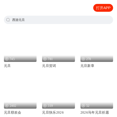
打开APP
西游元旦
745
781
278
元旦
元旦贺词
元旦新章
2402
319
52
元旦联欢会
元旦快乐2026
2026马年元旦祈愿