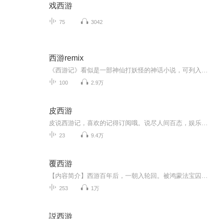
戏西游
75
3042
西游remix
《西游记》看似是一部神仙打妖怪的神话小说，可列入四大名著的它到底有什么玄机。射阳山人用取经做了一场漂亮的戏，一路上借西行四人骂了他想骂的人，说了不能说的事，这就是《西游记》，一部战天斗地五百年的传说。
100
2.9万
皮西游
皮说西游记，喜欢的记得订阅哦。说尽人间百态，娱乐为主，观点为辅！天桥卖艺，多多支持。
23
9.4万
覆西游
【内容简介】西游百年后，一朝入轮回。被鸿蒙法宝囚禁的孙悟空，不幸被划入轮回转世的行列。而激起此事的源头，竟是他碰巧听到了神佛间的灭世阴谋。转世为人，再塑金身，一切从头再来，只为戳破那阴谋，拯救这脆弱的人间。天神至高无上的权威并非不可侵犯...
253
1万
説西游