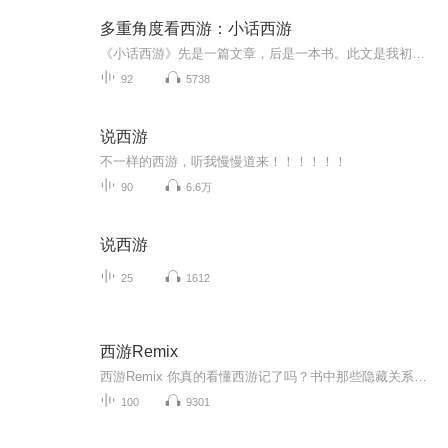
多重角度看西游：小话西游
《小话西游》先是一篇文章，后是一本书。此文是我初阅《读库》时印象较深的一篇。其后得知增补成书，我在当地坊间遍寻难觅，只好从网店订购。此书是我购阅的第一本《读库》作者的单行本。 在《小话西游》里，刘勃以世故人情切入《西游记》， 以“人”观察...
92
5738
说西游
不一样的西游，听我慢慢道来！！！！！！
90
6.6万
说西游
25
1612
西游Remix
西游Remix 你真的看懂西游记了吗？书中那些隐藏关系你绝对想不到！你一定听到了“假”西游~
100
9301