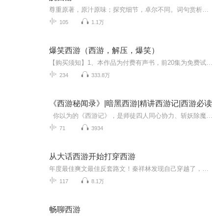
尊重原著，原汁原味；探究细节，卓尔不同。词句赏析，嚼英咀华；神佛鬼怪，亦幻亦实。
105
1.1万
爆笑西游（西游，解压，爆笑）
【购买须知】1、本作品为付费有声书，前20集为免费试听，购买成功后，即可收听，可下载重复收听。2、版权归原作者所有，严禁翻录成任何形式，严禁在任何第三方平台传播，违者将追究其法律责任。3、如在充值／购买环节遇到问题，您可通过页面右上方按钮，将...
234
333.8万
《西游秘闻录》|暗黑西游|精讲西游记|西游必读
你以为的《西游记》，是师徒四人同心协力、斩妖除魔的励志童话？揭示那些被后世版本“和谐”掉的残酷真相。订阅收听《西游秘闻录》，探究元杂剧里的西游真相，足以颠覆你的所有认知！•这里的孙悟空，绝非善类！ 他不仅占山为王，强娶金鼎国女子为妻，...
71
3934
从大话西游开始打穿西游
年度最佳爽文最佳反套路文！秦祥林发现自己穿越了，还是穿越到了大话西游里，成为至尊宝。熟知剧情的秦祥林直接就收拾东西准备跑路了。刚出门几步，秦祥林一脚踩死了个蚂蚁，觉醒系统，杀鸡还爆了个神器。从大话西游到洪荒万界，全都是最新的花式套路。坚决打造最强！最爽！最逗！西游洪荒文爽文无敌轻松搞笑逗比忽悠套路...
117
8.1万
畅聊西游