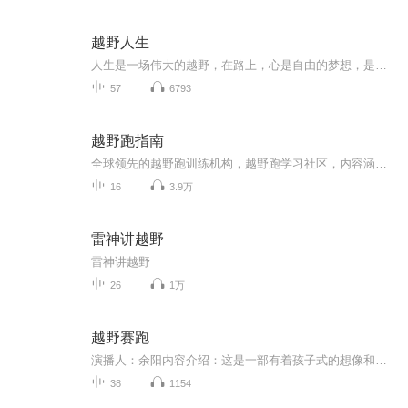
越野人生
人生是一场伟大的越野，在路上，心是自由的梦想，是没有终点的旅程！
57
6793
越野跑指南
全球领先的越野跑训练机构，越野跑学习社区，内容涵盖赛事、人物采访、装备讲解、训练、营养及康复等。 微信订阅号：V越野，邮箱：zhaolei@trailtrip.cn 感谢收听
16
3.9万
雷神讲越野
雷神讲越野
26
1万
越野赛跑
演播人：余阳内容介绍：这是一部有着孩子式的想像和放纵的小说，它跨越了30年时间，讲述了政治年代和经济年代人们的生存境况。小说中有一个现实的村庄，一个和村庄相对应的想像世界——天柱，一匹军队留下的白马。其中，天柱我们内心深处的景观，那是一切奇迹的源头，更是灵魂的自由栖息之所；现实的村庄演绎着1965年以来我们的生活变迁；白马则联系着现实世界和想像世界。
38
1154