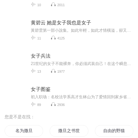
10
2011
黄碧云 她是女子我也是女子
黃碧雲第一部小說集。如此年輕，如此才情橫溢，卻又如此滄涼酸楚，這「揚眉女子」也算是世紀末香港的獨特產物。在她小說中，生命都是漂泊無依的，在外部世界糾纏，在內心世界煎熬，一起沉淪，只有過去，沒有未來。小小的歡喜，沉重無邊的痛苦，生命便是以...
11
4125
女子兵法
21世纪的女子不能裸奔，你必须武装自己！在这个瞬息万变的时代，女性既需要柔美的魅力，也需掌握破局的智慧。《女子兵法》聚焦当代女性在情感博弈、职场突围、社交周旋等多维场景下的真实困境，以犀利视角拆解人际关系底层逻辑，融合心理学洞察与实战策略...
13
1977
女子图鉴
初入职场：名校法学系高才生林山为了爱情回到家乡省会城市，进入汇通银行 H 分行工作，从最基本的柜台工作学起。在这里，她结识了冯雅南、吴晓悦、杨晓红等性格、家境各异的女孩，大家对未来和爱情都充满期待。职场与情感挑战：林山看似甜蜜的异地恋实则早...
89
2936
您是不是在找：
名为撒旦
撒旦之书世界末日
自由的野猫