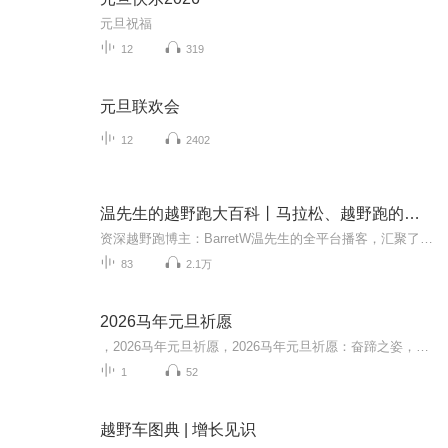
元旦祝福
12
319
元旦联欢会
12
2402
温先生的越野跑大百科丨马拉松、越野跑的赛事复盘和各种话题丨Trail running
资深越野跑博主：BarretW温先生的全平台播客，汇聚了国内外热门赛事的亲身体验和赛事复盘，所有你想报的热门越野跑赛事，几乎都可以在这里找到。另外，我们还会邀请资深专家来分享运动健康和专业运动产品，欢迎你的订阅和收听！加入听友群：搜索微信号nept...
83
2.1万
2026马年元旦祈愿
，2026马年元旦祈愿，2026马年元旦祈愿：奋蹄之姿，赴时代之约我祈愿，2026年的中国 山河锦绣，繁荣昌盛。我祈愿，2026年的每个奋斗者，都能策马扬鞭，不负韶华。我祈愿，2026年的情感世界，温暖纯粹 情谊绵长。我祈愿，，2026年的我们，心怀热爱，向阳而...
1
52
越野车图典 | 增长见识