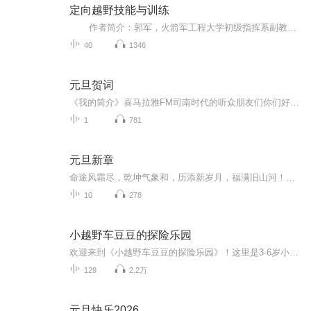
定向越野技能与训练
作者简介：郭军，火箭军工程大学初级指挥系副教授、硕士研究生导师，军委军事基础教学联席会委员，陕西省“学生定向运动先进工作者”，从事军事基础教学训练和研究工作 25年,完成科研项目 10 余项,获国家专利一项、军队科技进步三等奖1项，获军...
40
1346
元旦贺词
《我的简介》喜马拉雅FM司南时代的听众朋友们你们好，首先非常感谢大家一直以来对司南时代的支持，为我们的进步提供宝贵的意见。马上我们将迎来2018年，在新的一年里我们会更加用心的给大家准备优秀的作品，2018我们一同进步。为了感谢大家长久以来的支持...
1
781
元旦新章
命途风霜尽，乾坤气象和，历添新岁月，福满旧山河！龙蛇交替，迎接全新的2025！
10
278
小越野车豆豆的探险乐园
欢迎来到《小越野车豆豆的探险乐园》！这里是3-6岁小朋友的奇妙汽车冒险世界。主角小越野车豆豆，是一辆勇敢、好奇、爱帮助别人的蓝色小越野车。和他的小伙伴飞飞、胖胖、小蓝一起，豆豆每天都在小镇和大自然中，展开各种刺激有趣的探险。在这50个故事里，...
129
2.2万
元旦快乐2026