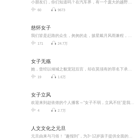
小朋友们，你们知道吗？在汽车界，有一个庞大的越野车家族，它们诞生于第二次世界大战期间，并且按照不同的维度，可以分为不同的种类；这张专辑就是专门来给大家介绍不同品牌越野车的汽车名片和代表车型，你准备好了吗？
60
9673
慈怀女子
我们皆是赶路的众生，匆匆的走，披星戴月风雨兼程，有时候有目的地，有时候没有目的地，都是一路走去，义无反顾。 岁月渡口，你我皆过客。 慈怀女子，女人的成功比成长更重要。 愿你成为更好的自己，从现在开始。
171
24.7万
女子无殇
她，曾经以倾城之貌宠冠后宫，却在莫须有的罪名下承受世世轮回沦为娼妓的屈辱，当百年的等待换来一丝机会，当命运的齿轮再次转动，她在仇与恨，情与爱之间将何去何从...... 当百年的等待换来一丝机会，当命运的齿轮再次转动......
19
1.6万
女子立风
欢迎来到赵依侬的个人播客～“女子不弱，立风不狂”是我放下麦克风，脑子里浮现的8个字～我是一个互联网形象运动博主的新人导演33岁送自己回北电学导演圆一个18岁的梦《女子立风》曾是我的毕业短片名字【女子立风】现在，我在这用声音给世界写信️赵依侬是...
4
2.7万
人文文化之元旦
元旦由来与习俗！ “趣报到”，为3~12岁孩子提供全面的通识知识系列课程。让孩子广泛接触通识教育，掌握更全面的天文，历史，地理，艺术，生活及科普知识。找到兴趣，快乐成长！...