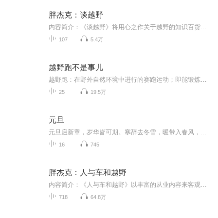
胖杰克：谈越野
内容简介：《谈越野》将用心之作关于越野的知识百货店，让节目能把更多专业的知识分享给越野爱好者，即使暂时不能玩越野，也可以拥有一颗越野的心。让老炮和新兵拥有一个交流共享的平台。播出时间：每周一至七22：30主播简介：胖杰克（Jack Li）2005年12月进入汽车行业，首先接触的品牌就是路虎，从此被越野深深的折服，开始长时间的对越野车辆，越野知识及越野线路进行学习。13年从未放弃对小众越野车的探索。
107
5.4万
越野跑不是事儿
越野跑：在野外自然环境中进行的赛跑运动；即能锻炼身体又能撩妹的运动！收听“越野跑不是事儿” 越野跑就真的不是事儿！爱江山越野跑 专业组织越野跑的赛事机构！
25
19.5万
元旦
元旦启新章，岁华皆可期。寒辞去冬雪，暖带入春风，旧岁遗憾随烟散。愿新年有光有暖，万事顺意，岁岁胜今朝。
16
745
胖杰克：人与车和越野
内容简介：《人与车和越野》以丰富的从业内容来客观讲述车行里的现状、分享汽车知识，改版后的节目秉承：有问必有答，有总结必分享的原则。所有支持我的朋友均可定制你们想了解的内容，5个工作日内完成你的定制节目（现在定制节目内容）。主播简介：胖杰克...
718
64.8万