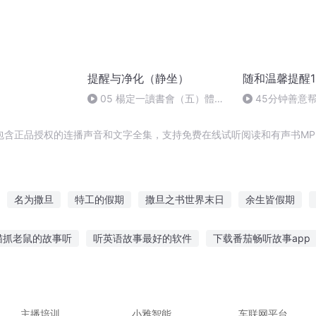
提醒与净化（静坐）
随和温馨提醒1-
05 楊定一讀書會（五）體會
45分钟善意
「在」--「微不足道」的靜坐
伤
包含正品授权的连播声音和文字全集，支持免费在线试听阅读和有声书MP
名为撒旦
特工的假期
撒旦之书世界末日
余生皆假期
的假期
第九十九句对不起
句子全集
醒爱有期刑
撒旦日记
猫抓老鼠的故事听
听英语故事最好的软件
下载番茄畅听故事app
影后的悠长假期
后会有期后会有期
志的故事大全集
3岁宝宝天天听故事
初夏听花开的故事10
小
学英语简单易懂
合伙翻车故事在线听
幼儿听故事插画素材场景
主播培训
小雅智能
车联网平台