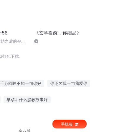
58
《玄学提醒，你细品》
帮助之后的被误
3打包下载。
千万回眸不如一句你好
你还欠我一句我爱你
最强撒旦
撒旦之子
早孕听什么胎教故事好
朋友听故事破案视频
小城森林故事在线听
手机端
企业版