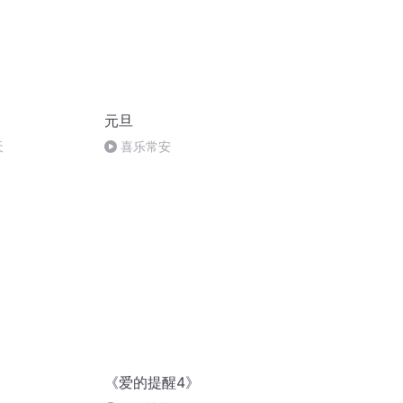
元旦
天
喜乐常安
》
《爱的提醒4》