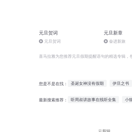
元旦贺词
元旦新章
元旦贺词
奋进新旅
喜马拉雅为您推荐元旦假期提醒语句的精选专辑，
圣诞女神没有假期
伊旦之书
您是不是在找：
落入凡间之女神的假期
勇者
听周叔讲故事在线听全集
小
最新搜索推荐：
我的超时空假期
宅神的假期
番茄畅听故事推荐文字
听立
兔子听猫儿歌的故事
听故事
云剪辑