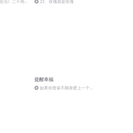
全法》二十周年
22、玫瑰就是玫瑰
提醒幸福
如果你曾奋不顾身爱上一个人
（节选）