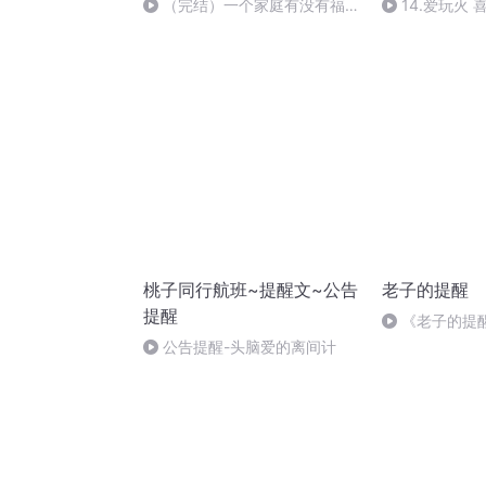
（完结）一个家庭有没有福
14.爱玩火 
气，看这些就知道
桃子同行航班~提醒文~公告
老子的提醒
提醒
《老子的提
总比结怨好
公告提醒-头脑爱的离间计