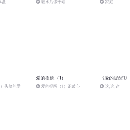
5早盘
破水后该干啥
家庭
）
爱的提醒（1）
《爱的提醒1》
4）头脑的爱
爱的提醒（1）识破心
这,这,这