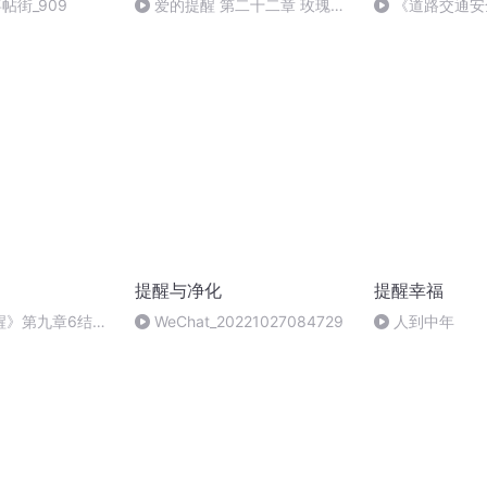
喜帖街_909
爱的提醒 第二十二章 玫瑰就
《道路交通安
是玫瑰（完）
特别节目
提醒与净化
提醒幸福
醒》第九章6结缘
WeChat_20221027084729
人到中年