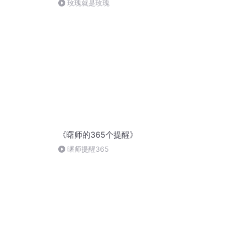
玫瑰就是玫瑰
《曙师的365个提醒》
曙师提醒365