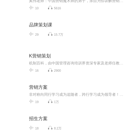
奚伟老师：中国营销魔术师的弟子，亲自为你讲解营销，让你零成本倍增数倍生意业绩！
10
5616
品牌策划课
29
15.7万
K营销策划
机制百科，由中国管理咨询培训界资深专家及老师任教，以及资源的整合。 现在，这个汇聚了中国商界顶层智慧的“黄埔军校”，将把经典课程中最精华的部分，提炼为音频版本，奉献给大家。 机制百科课程以战略为核心，围绕企业的使命、愿景、价值观和组织、人才、考核展开。老师将首次公开创业历程，以成功企业为核心研究案例，回顾企业创业的关键节点和案例，传递出决策背后的心法。 机制百科提供的课程，不教你成功，只教失败；不教你赚钱，只培养你的创业思维和格局观。 无论你是正在创业路上披荆斩元的创业者、对商业世界充满好奇心的人、还是生活中需要自我提升与修炼的人，这些课程都会对你的思维和格局都会有所助益。
16
2900
营销方案
非对称向同⾏学习成为追随者，跨⾏学习成为领导者！运⽤跨界视⾓出发，带您在产品同质化，竞争加剧的时代下，树⽴营销核⼼差异化竞争⼒。专业通过对国内外全⾏业营销的极致研究，由营销实战专家，专业技术团队⽀持，现场为企业定制专属个性化营销⽅案，促...
19
1万
招生方案
18
8.2万