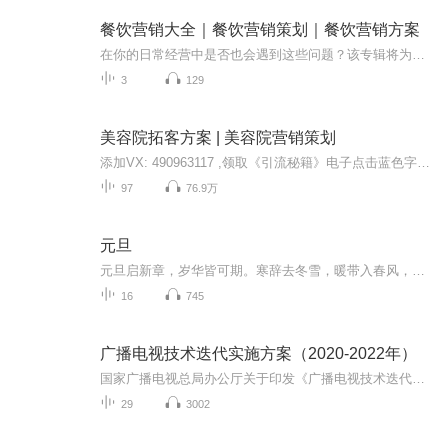
餐饮营销大全｜餐饮营销策划｜餐饮营销方案
在你的日常经营中是否也会遇到这些问题？该专辑将为你解答，并给出合理的解决方案。1、低价内卷现象的影响。2、低价竞争导致利润下降。3、营销策略同质化严重。4、顾客忠诚度不高。5、新品牌进入门槛低。6、如何解决营销策略同质化？7、如何提升顾客忠诚度...
3
129
美容院拓客方案 | 美容院营销策划
添加VX: 490963117 ,领取《引流秘籍》电子点击蓝色字并订阅，即可学习更多《营销策划 | 营销策略 | 拓客方案》本专辑旨在提升美容美发行业的经营管理水平，提升盈利能力和创新能力。主要专辑内容有：管理顾问、营销策划、教育训练相关案例一家美容院为什么...
97
76.9万
元旦
元旦启新章，岁华皆可期。寒辞去冬雪，暖带入春风，旧岁遗憾随烟散。愿新年有光有暖，万事顺意，岁岁胜今朝。
16
745
广播电视技术迭代实施方案（2020-2022年）
国家广播电视总局办公厅关于印发《广播电视技术迭代实施方案（2020-2022年）》的通知。《通知 》提出要打造媒体城、传播城、接收城、安全城、生态城五大主要任务，并从组织、技术、资金、人才等方面完善保障措施。
29
3002