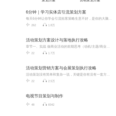
策划方案
营销策划方案
6分钟｜学习实体店引流策划方案
每天6分钟让你学会引流拓客策略生意不好，是你的大脑思维模式旧了（每天早上10:00更新）你是否在抱怨经常遇到，生意难做，没有客人？你为什么总是没人进店？面对生意冷淡无计可施？总是发传单效果甚微？没有客流员工也保不住？好不容易学点东西引来了几百个人，又没办法转化后端消费，还是亏本？如何做才能把客流吸引过来，并且高效转化？国内实战经验最厉害的赢销策划师张一鸣老师，一鸣心所向教育咨询机构创始人重点培养的徒弟谢沁潼老师，倾力打造，只为引爆您的客流，轻松引流，轻松锁客，轻松培育和成交裂变一整套营销流程的策划，为你的客流量源源不断保驾护航！系列专辑《18套赠品营销方案》《资源操控》《引爆欲望》《15套激励机制》等送给急需解决生意客流问题的您，希望比原来生意更好的您，渴望赚钱更轻松高效的您！学完系列课程，你会经营自己的生意，更加得心应手，客流永不在发愁！主讲人介绍谢沁潼90后营销奇才科学化营销教练魔力实践落地班创始人潼潼毛织有限公司创始人伊香园亚健康管理公司连锁股东一鸣心所向CEO帮扶导师1990年出生于江西赣州，从事健康管理公司6年，累计创造1.6亿，2018年深受张一鸣老师启发，踏上互联网营销之路，在亚健康管理领域创造佳绩，帮助了公司从一家店逐步赶超市场同行，仅在深圳宝安一个区就有五家连锁店，还经常，被业界称为营销教练。课程内容第一张专辑内容《18套赠品营销方案》分别为第一章：引流赠品第二章：成交赠品第三章：回头赠品第四章：病毒赠品第二章专辑《引爆购买欲望》分别为第一章：引爆欲望前奏第二章：价值一个亿的五句话第三章：四大核能因子_痛苦第四章：四大核能因子-梦想第五章：四大核能因子_模仿第六章：四大核能因子-自私自利第七章：引爆欲望实战案例剖析第八章：引爆欲望通用步骤第九章：打造极致产品适宜人群1.在经营实体店缺客流的老板和员工2.对眼前工作事业不甘心想多赚钱的销售从业人员3.直销，微商，保险经营团队卖产品课程的个体投资人。4.投资和经营一体的创业老板5.不安于现状的上班族你将获得1.获得客流像呼吸一样简单2.和同行（hang）变成同（xing）互利共赢3.每个月客流倍增业绩倍增财富倍增！额外福利听完一个专辑课程并在评论处留言以及以及转发到自己的社交朋友圈，即有机会获得谢沁潼老师一对一辅导心想事成魔力进账28个落地步骤三个月实践时间！获取方式：私信威❤173,7341,1534,备注领取礼物同时发送截图，每天限名额前3位！
262
1.8万
活动策划方案设计与落地执行攻略
章节一、实战 做商业活动的前期思考（动机/主题/商业逻辑/如何实现商业价值） 《展览展会篇丨从全案策划到实施执行》初心/策划/招商/赞助/设计/施工/开幕/撤展 《线下沙龙篇丨从全案策划到实施执行》如何玩社交/搭建社群 《行业论坛篇丨从全案策划到实施执...
22
1.7万
活动策划营销方案与会展策划执行攻略
活动策划没有简单和复杂一说，关键是你有没有一套方法，有没有遵循方法，策划成功的关键，是为所有的参与者创造机会。那么接下来的分享，我们就基于活动策划和会务的操作思路，帮大家梳理从主题策划到活动执行的全流程。其实无论是做活动促销策划、企业营销策划、论坛策划，还是展览策划，作为策划人员，你必须要经过这三个步骤的思考，并想尽一切办法去实现它。1.站在促进产业、推动企业发展的角度，结合当下热点设计主题2.从推广产业、拉动需求的角度去整合各方资源...
22
2.5万
电视节目策划与制作
48
8342