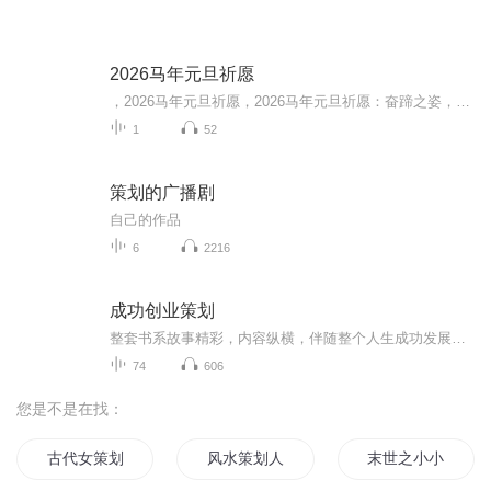
2026马年元旦祈愿
，2026马年元旦祈愿，2026马年元旦祈愿：奋蹄之姿，赴时代之约我祈愿，2026年的中国 山河锦绣，繁荣昌盛。我祈愿，2026年的每个奋斗者，都能策马扬鞭，不负韶华。我祈愿，2026年的情感世界，温暖纯粹 情谊绵长。我祈愿，，2026年的我们，心怀热爱，向阳而...
1
52
策划的广播剧
自己的作品
6
2216
成功创业策划
整套书系故事精彩，内容纵横，伴随整个人生成功发展历程，思想蕴含丰富，表达深入浅出，闪耀着智慧的光芒和精神的力量，具有成功心理暗示和潜在智慧力量开发的功能，具有很强的理念性、系统性和实用性，能够起到启迪思想、增强心智、鼓舞斗志、指导成功的...
74
606
您是不是在找：
古代女策划
风水策划人
末世之小小策划