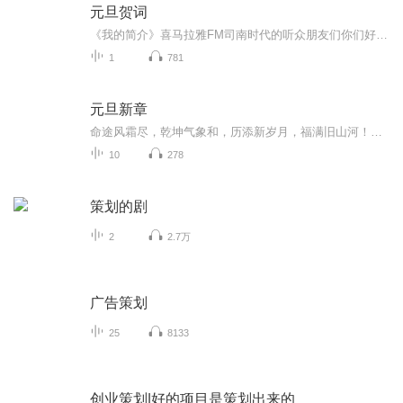
元旦贺词
《我的简介》喜马拉雅FM司南时代的听众朋友们你们好，首先非常感谢大家一直以来对司南时代的支持，为我们的进步提供宝贵的意见。马上我们将迎来2018年，在新的一年里我们会更加用心的给大家准备优秀的作品，2018我们一同进步。为了感谢大家长久以来的支持...
1
781
元旦新章
命途风霜尽，乾坤气象和，历添新岁月，福满旧山河！龙蛇交替，迎接全新的2025！
10
278
策划的剧
2
2.7万
广告策划
25
8133
创业策划|好的项目是策划出来的