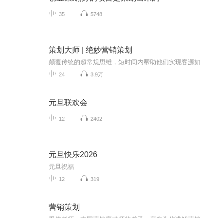
35
5748
策划大师 | 绝妙营销策划
颠覆传统的超常规思维，短时间内帮助他们实现客源如潮、业绩倍增的一系列成功策划案例。可以直接复制套用其他的实体店也可参考或从中受到启发首发创意和智慧，因为规律性的方法，往往都是相通的。365天，每天一个策划案例，策划大师李春彦VX280045003助你...
24
3.9万
元旦联欢会
12
2402
元旦快乐2026
元旦祝福
12
319
营销策划