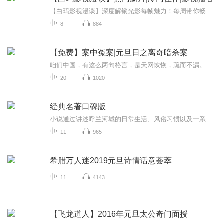
【白玛影视漫谈】深度解锁光影每帧魅力！每周带你畅聊热门新片、冷门佳作行业大咖+影人影事+犀利影评！用专业视角拆解镜头语言，以影迷情怀品读幕后故事。订阅即享观影新姿势，让好作品点亮生活！【主播介绍】 克莱因蓝_白玛曾供职于CCTV-2、 MTV-CHINA等...
8
884
【免费】案中冤案|元旦日之离奇暗杀案
咱们中国，有这么两句格言，是天网恢恢，疏而不漏。这两句话中，所含的意义，就是言其人要作了恶事，纵然一时侥幸，能够逃出法网，但是叶落归根，依然逃不出天网去。所谓人间私语，天闻若雷，暗室亏心，神目如电，少不得默默中有个道理，总会有报应临头的...
20
1020
经典名著口碑版
小说通过讲述呼兰河城的日常生活、风俗习惯以及一系列悲惨故事，无情地揭露和鞭挞了中国几千年的封建陋习及其所造成的灾难，同时也表达了作者对旧中国扭曲人性损害人格的社会现实的否定。这部作品是萧红的重要代表作之一，被誉为“一篇叙事诗，一幅多彩的...
11
965
希腊万人迷2019元旦诗情话意荟萃
11
4143
【飞龙道人】2016年元旦太公奇门面授