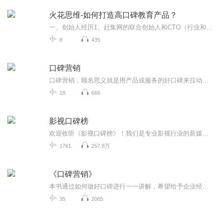
火花思维-如何打造高口碑教育产品？
一、创始人经历1、赶集网的联合创始人和CTO（行业和技术背景）上市后继续创业2、营销还创建玩多多，创业1年多发现低天花板，中国的家长特别是第1胎的家长更愿意去购买玩具，而中国的玩具供给侧很丰富的。3、转行做教育二、儿童教育市场认知1、火花思维的核...
8
435
口碑营销
口碑营销，顾名思义就是用产品或服务的好口碑来拉动销售增长。说白了，就是扩大品牌的正面影响力，使之在消费者心中留下深刻印象，只要一提到某类产品就马上联想到你的品牌。在发达国家，口碑营销已经是营销行业的一个热门研究课题。特别是自媒体时代的来...
18
666
影视口碑榜
欢迎收听《影视口碑榜》！我们是专业影视行业的新媒体，专注报道口碑佳作。深入挖掘追剧细节，深度解析影视剧和中国影视行业趋势。从角色性格到情节分析，为您呈现更深层次的观影体验同时，我们不回避雷区，真实吐槽，为您揭示作品的优劣之处。订阅我们，...
1761
257.8万
《口碑营销》
本书通过如何做好口碑进行一一讲解，希望给予企业经营者以及营销工作者借鉴。营销是手段，产品是基石，口碑是目标。品牌塑造，树立口碑，口碑传播，获取收益。
35
2065