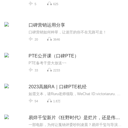
5
625
口碑营销运用分享
口碑营销如何种草，让迷茫的你不在无路可走！
20
3646
PTE公开课（口碑PTE）
PTE备考干货大放送~~
33
2233
2023高频RA｜口碑PTE机经
如需文本，请Ruru老师领取，WeChat ID:victoriaruru. 请备注：喜马拉雅领取PTE音频文本，Thanks..
54
1.8万
易烊千玺新片《狂野时代》是烂片，还是伟大的尝试？
一部电影，为何让戛纳评委吵到凌晨？易烊千玺与导演毕赣的这次合作，究竟是华语电影的“狂野突破”，还是争议漩涡中的“迷惑实验”？本专辑带你直击《狂野时代》的台前幕后：独家视角：亲历者揭秘戛纳首映现场——35分钟长镜头看哭观众、电影节突发全城停...