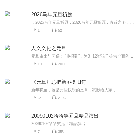
2026马年元旦祈愿
，2026马年元旦祈愿，2026马年元旦祈愿：奋蹄之姿，赴时代之约我祈愿，2026年的中国 山河锦绣，繁荣昌盛。我祈愿，2026年的每个奋斗者，都能策马扬鞭，不负韶华。我祈愿，2026年的情感世界，温暖纯粹 情谊绵长。我祈愿，，2026年的我们，心怀热爱，向阳而...
1
52
人文文化之元旦
元旦由来与习俗！ “趣报到”，为3~12岁孩子提供全面的通识知识系列课程。让孩子广泛接触通识教育，掌握更全面的天文，历史，地理，艺术，生活及科普知识。找到兴趣，快乐成长！...
10
2011
《元旦》总把新桃换旧符
新年将至，这是元旦快乐的文章，我献给大家，
64
2196
20090102哈哈笑元旦精品演出
20090102哈哈笑元旦精品演出
7
353