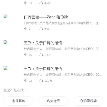
43
4444
口碑营销——Zenci陪你读
口碑营销指用产品或服务的好口碑来拉动销售增长。这种富有互联网特色的营销手段已经成为越来越多企业竞争市场的重要工具。为此，本书从十个角度多方面展现了口碑营销的理念与方法，内容覆盖了口碑营销的基本含义、怎样调动消费者情绪、怎样塑造口碑形象、...
2
366
王兴：关于口碑的感悟
校内网创始人，饭否网总裁，美团网创始人兼CEO。2003年王兴带着明确的创业计划回到国内，和同伴一起终于在2005年秋发布了校内网。2007年11月16日，王兴创办的社交网站海内网低调上线。这也是王兴继校内网和饭否网之后创办的第三个社交网站。2010年3月4日，王兴推出美团网。 王兴的创业过程有着怎样的艰辛？饭否被关他有着怎样的感悟呢？他又是怎么取得了现在这样一个成绩？移动互联时代，信息变得越来越重要，信息的产生、传输、存储、展现等环节都有哪些创业机会？
16
1.1万
王兴：关于口碑的感悟
校内网创始人，饭否网总裁，美团网创始人兼CEO。2003年王兴带着明确的创业计划回到国内，和同伴一起终于在2005年秋发布了校内网。2007年11月16日，王兴创办的社交网站海内网低调上线。这也是王兴继校内网和饭否网之后创办的第三个社交网站。2010年3月4日，王兴推出美团网。王兴的创业过程有着怎样的艰辛？饭否被关他有着怎样的感悟呢？他又是怎么取得了现在这样一个成绩？移动互联时代，信息变得越来越重要，信息的产生、传输、存储、展现等环节都有哪些创业机会？
22
12.7万
您是不是在找：
末世墓碑
名为撒旦
心的里程碑