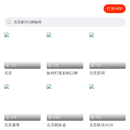
打开APP
元旦新片口碑如何
745
2万
781
元旦
如何打造好的口碑
元旦贺词
278
2402
319
元旦新章
元旦联欢会
元旦快乐2026