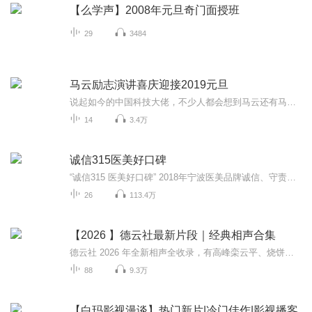
【么学声】2008年元旦奇门面授班
29
3484
马云励志演讲喜庆迎接2019元旦
说起如今的中国科技大佬，不少人都会想到马云还有马化腾等人。尤其是马云，关于科技这一方面也是有投资不小的。可能很多人都还将阿里巴巴和马云定位在电商上，其实阿里巴巴早就变成了一个多元化的企业了。而且，在人工智能这一方面，马云可是有不少的成就...
14
3.4万
诚信315医美好口碑
“诚信315 医美好口碑” 2018年宁波医美品牌诚信、守责、自律315齐发声活 暨2018年宁波医美品牌好口碑展评、2018年宁波医美行业十佳整形医师展评、2018年宁波医美行业十大医美新技术展评
26
113.4万
【2026 】德云社最新片段｜经典相声合集
德云社 2026 年全新相声全收录，有高峰栾云平、烧饼曹鹤阳等实力组合全新创作，无删减完整版现场，现挂名场面不断，传统相声新玩法，每一段都让你笑到上头！
88
9.3万
【白玛影视漫谈】热门新片|冷门佳作|影视播客