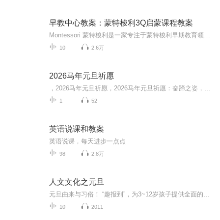
早教中心教案：蒙特梭利3Q启蒙课程教案
Montessori 蒙特梭利是一家专注于蒙特梭利早期教育领域研究与推广的专业机构，致力于帮助出生至6岁的孩子进行体能、情感、认知及社交能力的发展，帮助适龄儿童家庭获得科学专业的蒙特梭利早期教育课程与服务。由于篇幅有限，课程文字详细教案，可以到公众号 “早教学堂”，获取学习和更多早教课程教案。
10
2.6万
2026马年元旦祈愿
，2026马年元旦祈愿，2026马年元旦祈愿：奋蹄之姿，赴时代之约我祈愿，2026年的中国 山河锦绣，繁荣昌盛。我祈愿，2026年的每个奋斗者，都能策马扬鞭，不负韶华。我祈愿，2026年的情感世界，温暖纯粹 情谊绵长。我祈愿，，2026年的我们，心怀热爱，向阳而...
1
52
英语说课和教案
英语说课，每天进步一点点
98
2.8万
人文文化之元旦
元旦由来与习俗！ “趣报到”，为3~12岁孩子提供全面的通识知识系列课程。让孩子广泛接触通识教育，掌握更全面的天文，历史，地理，艺术，生活及科普知识。找到兴趣，快乐成长！...
10
2011