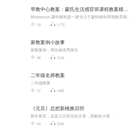
早教中心教案：蒙氏生活感官班课程教案模板范文
Montessori 蒙特梭利是一家专注于蒙特梭利早期教育领域研究与推广的专业机构，致力于帮助出生至6岁的孩子进行体能、情感、认知及社交能力的发展，帮助适龄儿童家庭获得科学专业的蒙特梭利早期教育课程与服务。由于篇幅有限，课程文字详细教案，可以到公众号 “早教学堂”，获取学习和更多早教课程教案。
20
1.7万
家教案例小故事
家教案例，帮你做优秀家长
98
3129
二年级名师教案
二年级教案
27
1485
《元旦》总把新桃换旧符
新年将至，这是元旦快乐的文章，我献给大家，
64
2196