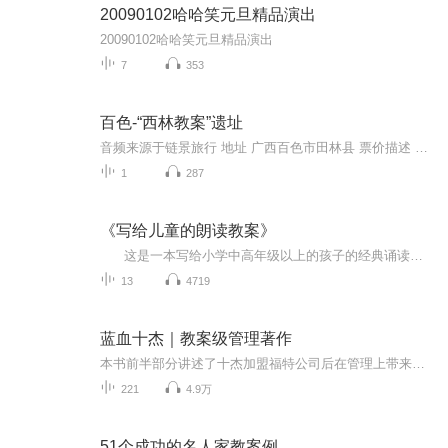
20090102哈哈笑元旦精品演出
20090102哈哈笑元旦精品演出
7
353
百色-“西林教案”遗址
音频来源于链景旅行 地址 广西百色市田林县 票价描述 暂无 开放时间 暂无 乘车信息 暂无
1
287
《写给儿童的朗读教案》
这是一本写给小学中高年级以上的孩子的经典诵读指南，融合了一些经典作品和语言训练技巧，需要老师和家长陪伴共读，并根据内容适当辅导。希望能让孩子的读书声，因此再添一份美丽。 读本中精选小学生必读古诗词和中学语文推荐篇目六十几个作品，精读部分适合小学中高年级诵读，晋级辅读部分适合中学以及诵读爱好者参看。穿插的诵读讲解，适合家长和老师阅读，可陪伴并指导孩子阅读。 另外，读本中涉及到的诵读方法，属作者一家之言，仅供各位参考，敬请专家学者前辈不吝赐教，多多斧正。
13
4719
蓝血十杰｜教案级管理著作
本书前半部分讲述了十杰加盟福特公司后在管理上带来的破天荒的改革以及随之而来的辉煌；本书后半部分讲述了当他们以数据和流程将福特公司从混乱带向强盛时，教条主义与完美哲学又被他们推向极端，管理过度化开始窒息公司活力，对成本的过度控制开始扼杀创...
221
4.9万
51个成功的名人家教案例