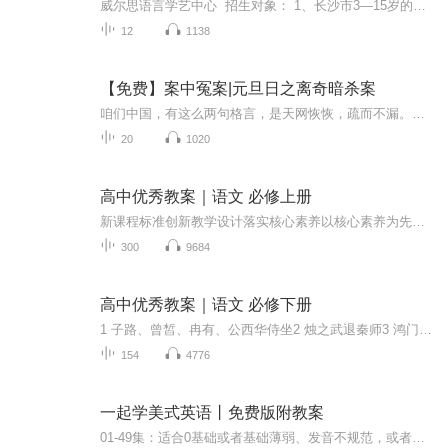
威尔思语言学艺中心 招生对象： 1、长沙市3—15岁的少年儿童。 2、有一定语言天赋，有做主持人的理想，为今后参加播音主持专业或艺术特长生考试做准备的孩子。3、希望学习掌握朗诵朗读、节目主持和演讲语言表达技能的孩子。4、在语言表达方面有一些不足...
12
1138
【免费】案中冤案|元旦日之离奇暗杀案
咱们中国，有这么两句格言，是天网恢恢，疏而不漏。这两句话中，所含的意义，就是言其人要作了恶事，纵然一时侥幸，能够逃出法网，但是叶落归根，依然逃不出天网去。所谓人间私语，天闻若雷，暗室亏心，神目如电，少不得默默中有个道理，总会有报应临头的...
20
1020
高中优秀教案｜语文 必修上册
新课程标准创新教学设计落实核心素养以核心素养为先，全面落实新课标要求，融会必备知识，培育关键能力，提供思路丰富的创新性教学案设计。创设情境教学以创设有效的教学情境为落脚点，活动贯穿课堂教学，重视思维培养，指引深度自主学习。贯彻评价体系以...
300
9684
高中优秀教案｜语文 必修下册
1 子路、曾皙、冉有、公西华侍坐2 烛之武退秦师3 鸿门宴4 窦娥冤（节选）5 雷雨（节选）6 哈姆莱特（节选）7 青蒿素：人类征服疾病的一小步8 中国建筑的特征9 说“木叶”10 在《人民报》创刊纪念会上的演说11 谏逐客书12 祝福13 林教头风雪山神庙14 促织15...
154
4776
一起学美式英语丨免费版附教案
01-49集：适合0基础或者基础薄弱、发音不规范，或者没系统学过音标的朋友起步学习50集后：适合有一定英语基础，但英语听力薄弱的朋友学习小E老师是一位经验丰富的英语教学专家，拥有9年的英语教学经验，英语专业八级，并且是高级口译持有者。她曾在全国翻...