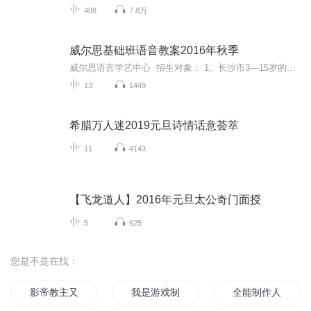
408
7.8万
威尔思基础班语音教案2016年秋季
威尔思语言学艺中心 招生对象： 1、长沙市3—15岁的少年儿童。 2、有一定语言天赋，有做主持人的理想，为今后参加播音主持专业或艺术特长生考试做准备的孩子。3、希望学习掌握朗诵朗读、节目主持和演讲语言表达技能的孩子。4、在语言表达方面有一些不足...
13
1449
希腊万人迷2019元旦诗情话意荟萃
11
4143
【飞龙道人】2016年元旦太公奇门面授
5
625
您是不是在找：
影帝教主又在作死了
我是游戏制作神
全能制作人