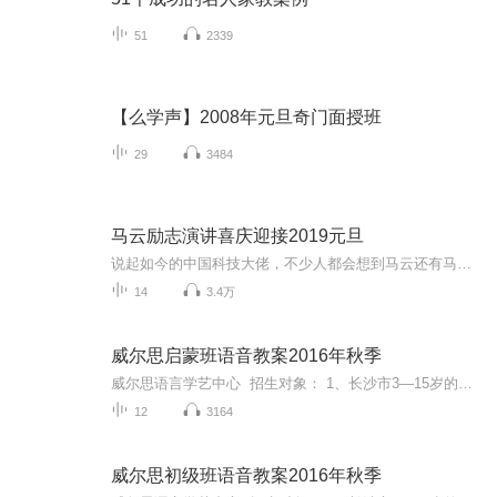
51
2339
【么学声】2008年元旦奇门面授班
29
3484
马云励志演讲喜庆迎接2019元旦
说起如今的中国科技大佬，不少人都会想到马云还有马化腾等人。尤其是马云，关于科技这一方面也是有投资不小的。可能很多人都还将阿里巴巴和马云定位在电商上，其实阿里巴巴早就变成了一个多元化的企业了。而且，在人工智能这一方面，马云可是有不少的成就...
14
3.4万
威尔思启蒙班语音教案2016年秋季
威尔思语言学艺中心 招生对象： 1、长沙市3—15岁的少年儿童。 2、有一定语言天赋，有做主持人的理想，为今后参加播音主持专业或艺术特长生考试做准备的孩子。3、希望学习掌握朗诵朗读、节目主持和演讲语言表达技能的孩子。4、在语言表达方面有一些不足...
12
3164
威尔思初级班语音教案2016年秋季