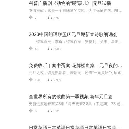
科普广播剧《动物的“屁”事儿》|元旦试播
友情提醒：这是一个有味道的专辑，为了保证你的用餐心情，请不要在进食时收听！《动物的“屁”事儿》 作者: [美] 尼克·卡鲁索 ／ [英] 达尼·拉巴奥蒂 著， [美] 伊桑·科贾克 绘图，王佩、王双语 译猫会放屁，它们的屁臭得很。章鱼虽然不放屁，但可...
7
875
2023中国朗诵联盟庆元旦迎新春诗歌朗诵会
特邀嘉宾：李辉；特邀作家：安德列、吴丰、星出而作、静水流深；总策划：凤雏生；总监制：静心；总导演：化虹；执行总监：莺子；主持人：静心、化虹
42
3506
免费收听｜案中冤案·花牌楼血案：元旦夜的沉冤与昭雪
元旦之夜，该是贴新联、庆新元，盼着“一元复始”的顺遂时刻。南京花牌楼自古繁华，红灯笼映着沿街商铺，爆竹声里裹着市井欢腾，本是辞旧迎新的太平夜。金陵城的元旦，本该是张灯结彩、人声鼎沸，可偏有鲜血溅碎年光，无名尸横亘街头，惊破了两江总督治下...
120
2.9万
全世界所有的歌曲第一季视频 新年元旦篇
更新进度连载至第5集 / 每天更新2-8集（不定期）PS.超级无敌好听！作者的话动感！动感！一起动感！订阅专辑就一起动感！动感！动感！动感！动感！副标题动感-歌曲的旅程计划只会出超好听的歌曲！永远出新的歌曲，很好听的歌曲让你们听的过瘾，把你听的兴奋...
6
512
日常英語日常英語日常英語日常英語日常英語日常英語‘