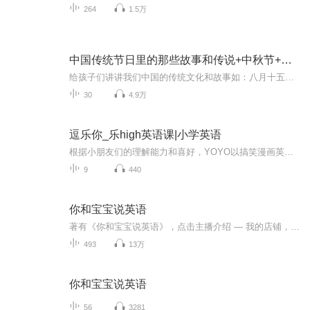
264
1.5万
中国传统节日里的那些故事和传说+中秋节+元旦春节等
给孩子们讲讲我们中国的传统文化和故事如：八月十五的由来中秋节的来历八月十五中秋节的各种风俗习惯传说故事各地的风俗习惯随着时节的变化，我们来讲每个节气及假期的有趣故事
30
4.9万
逗乐你_乐high英语课|小学英语
根据小朋友们的理解能力和喜好，YOYO以搞笑漫画英语课的幽默形式吸引小朋友注意力，为吸引小朋友注意力 ，调动小朋友的学习英语积极性 ，提高英语学习的兴趣 ，愉悦小朋友身心从而轻松学的一种教学方式。达到在课堂中有所思、有所乐、有所得的愉悦，找到学...
9
440
你和宝宝说英语
著有《你和宝宝说英语》，点击主播介绍 — 我的店铺，进行购买~帮您穷尽0-6岁英语，自创家庭英语环境。北大宝妈小雅，和英美外教团队，7年间创作了3000篇文章，覆盖500个日常生活场景。
493
13万
你和宝宝说英语
56
3281