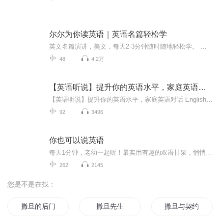
尔尔为你读英语｜英语名篇轻松学
英文名篇演讲，美文，每天2-3分钟随时随地轻松学。 目前有史蒂夫乔布斯演讲等名篇佳作，每天持续更新。 主播尔尔，在远隔千山万水的德国，用声音带给你问候。 每天更新录播，每周3-5次直播 朗读者简介： 尔尔，德国洪堡大学国际事务研究硕士研究生学位，浙江大学德国学本科学位，英语口译高级证书，四六级，托福GRE高分，德语英语母语水平，西语初级。曾经仗剑走天涯，阿根廷，泰国，柏林等多国学习居住经历，现居德国。
48
4.2万
【英语听说】提升你的英语水平，家庭英语对话
【英语听说】提升你的英语水平，家庭英语对话 English Practice
92
3496
你也可以说英语
每天1分钟，老幼一起听！最实用有趣的双语甘泉，悄悄滋润你的听说味蕾.. 今天磨耳朵，明天开口说——You can also speak English! �
262
2145
您是不是在找：
撒旦的后门
撒旦先生
撒旦与契约