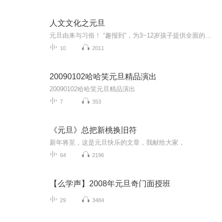
人文文化之元旦
元旦由来与习俗！ “趣报到”，为3~12岁孩子提供全面的通识知识系列课程。让孩子广泛接触通识教育，掌握更全面的天文，历史，地理，艺术，生活及科普知识。找到兴趣，快乐成长！...
10
2011
20090102哈哈笑元旦精品演出
20090102哈哈笑元旦精品演出
7
353
《元旦》总把新桃换旧符
新年将至，这是元旦快乐的文章，我献给大家，
64
2196
【么学声】2008年元旦奇门面授班
29
3484