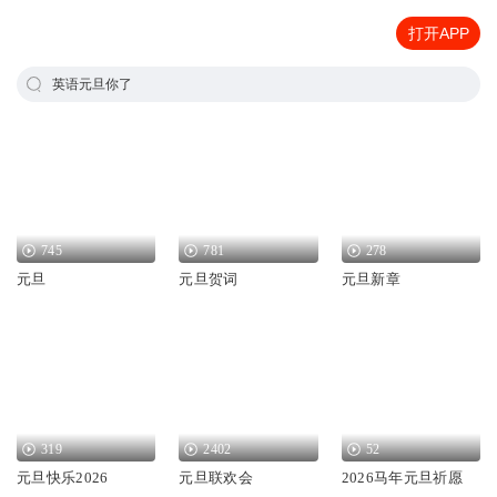
打开APP
英语元旦你了
745
781
278
元旦
元旦贺词
元旦新章
319
2402
52
元旦快乐2026
元旦联欢会
2026马年元旦祈愿