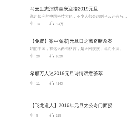
马云励志演讲喜庆迎接2019元旦
说起如今的中国科技大佬，不少人都会想到马云还有马化腾等人。尤其是马云，关于科技这一方面也是有投资不小的。可能很多人都还将阿里巴巴和马云定位在电商上，其实阿里巴巴早就变成了一个多元化的企业了。而且，在人工智能这一方面，马云可是有不少的成就...
14
3.4万
【免费】案中冤案|元旦日之离奇暗杀案
咱们中国，有这么两句格言，是天网恢恢，疏而不漏。这两句话中，所含的意义，就是言其人要作了恶事，纵然一时侥幸，能够逃出法网，但是叶落归根，依然逃不出天网去。所谓人间私语，天闻若雷，暗室亏心，神目如电，少不得默默中有个道理，总会有报应临头的...
20
1020
希腊万人迷2019元旦诗情话意荟萃
11
4143
【飞龙道人】2016年元旦太公奇门面授
5
625