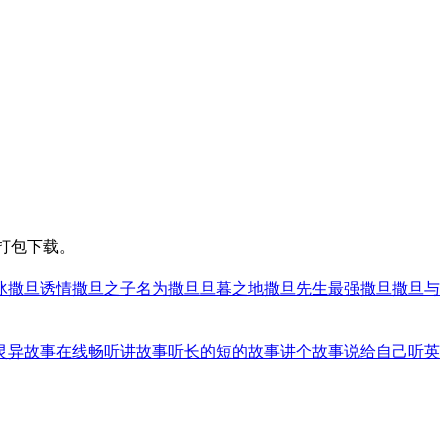
打包下载。
冰
撒旦诱情
撒旦之子
名为撒旦
旦暮之地
撒旦先生
最强撒旦
撒旦与
灵异故事在线畅听
讲故事听长的短的故事
讲个故事说给自己听英