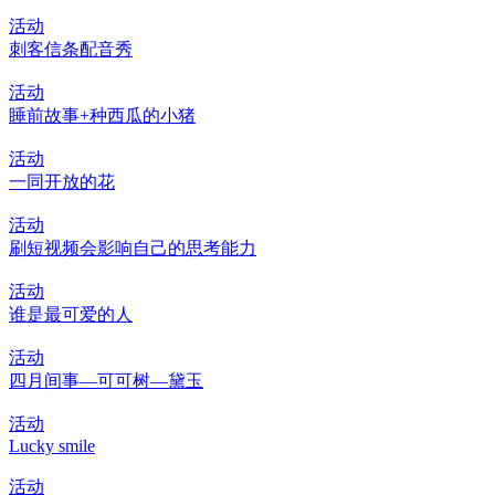
活动
刺客信条配音秀
活动
睡前故事+种西瓜的小猪
活动
一同开放的花
活动
刷短视频会影响自己的思考能力
活动
谁是最可爱的人
活动
四月间事—可可树—黛玉
活动
Lucky smile
活动