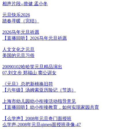
相声片段--曾健 孟小冬
元旦快乐2026
踏春寻暖（完结）
2026马年元旦祈愿
【直播回听】2026马年元旦祈愿
人文文化之元旦
美国的元旦习俗
20090102哈哈笑元旦精品演出
07.刘文步 郑福山 窦公训女
《元旦》总把新桃换旧符
【六年级】汤姆索亚历险记（节选）
上海市幼儿园幼小衔接活动指导意见
【直播回听】幼小衔接教育，如何实现家园共育
【么学声】2008年元旦奇门面授班
么学声-2008年元旦qimen面授班录像-47