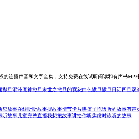
授权的连播声音和文字全集，支持免费在线试听阅读和有声书MP3
面撒旦
混沌魔神撒旦
末世之撒旦的宽恕
白色撒旦
撒旦日记
四旦双
西鬼故事在线听
听故事摆故事情节卡片
哄孩子吃饭听的故事
有声
事
听故事儿童完整直播
我想把故事讲给你听
焦虑时该听的故事