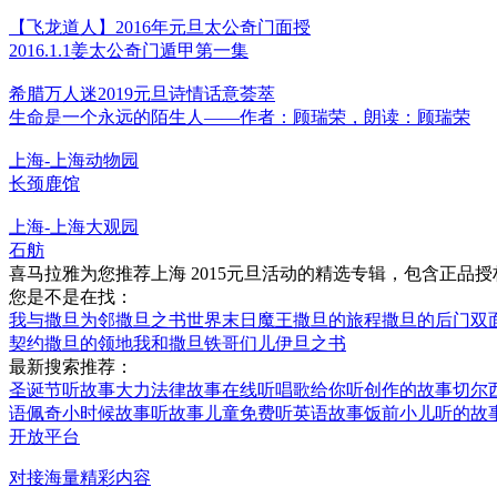
【飞龙道人】2016年元旦太公奇门面授
2016.1.1姜太公奇门遁甲第一集
希腊万人迷2019元旦诗情话意荟萃
生命是一个永远的陌生人——作者：顾瑞荣，朗读：顾瑞荣
上海-上海动物园
长颈鹿馆
上海-上海大观园
石舫
喜马拉雅为您推荐上海 2015元旦活动的精选专辑，包含正品
您是不是在找：
我与撒旦为邻
撒旦之书世界末日
魔王撒旦的旅程
撒旦的后门
双
契约
撒旦的领地
我和撒旦铁哥们儿
伊旦之书
最新搜索推荐：
圣诞节听故事
大力法律故事在线听
唱歌给你听创作的故事
切尔
语
佩奇小时候故事听故事
儿童免费听英语故事
饭前小儿听的故
开放平台
对接海量精彩内容