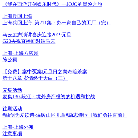
《我在西游开创娱乐时代》—JOJO的冒险之旅
上海兵回上海
上海兵回上海_第211集：办一家自己的工厂（完）
马云励志演讲喜庆迎接2019元旦
G20央视直播间对话马云
上海-上海方塔园
陈公祠
【免费】案中冤案|元旦日之离奇暗杀案
第十八章 案情终于大白（三）
麦集活动
麦集130-段江：境外房产投资的机遇和挑战
往期活动
#融创为爱读诗-温暖山区儿童#励志诗歌《我们勇往直前》
上海-上海外滩
注意事项