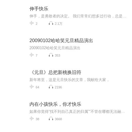
伸手快乐
伸手，是勇敢者的决定。 我们常常幻想多过行动，总是用玩笑搪塞真心，一旦遇见让我们心动的人，好像突然就换上失语症，最后留下遗憾，然后遗忘。 不勇敢，缘分会错过。勇敢一点，故事才有了可能性。 「伸手快乐 勇敢 真诚 准没错」 坦白、真实、强烈，...
2
2.1万
20090102哈哈笑元旦精品演出
20090102哈哈笑元旦精品演出
7
353
《元旦》总把新桃换旧符
新年将至，这是元旦快乐的文章，我献给大家，
64
2196
内在小孩快乐，你才快乐
如果你觉得“找不到自己真正的归属”“不管在哪都无法融入”，这本书能为你烦躁的情绪带来解决的端倪。
38
3668