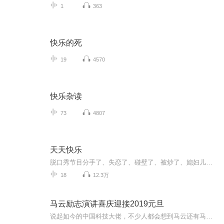
1
363
快乐的死
19
4570
快乐杂读
73
4807
天天快乐
脱口秀节目分手了、失恋了、碰壁了、被炒了、媳妇儿劈腿了、老公出轨了、股票跌停了、发型剪毁了、钱包被偷了、手机屏碎了……如出现上述任一情况，来听听《天天快乐》吧~没有什么是笑一下过不去的~如果不行，笑两下~（直播时间可以直接语音进行互动哦~）（新浪微博：吃土豆泥吗）
18
12.3万
马云励志演讲喜庆迎接2019元旦
说起如今的中国科技大佬，不少人都会想到马云还有马化腾等人。尤其是马云，关于科技这一方面也是有投资不小的。可能很多人都还将阿里巴巴和马云定位在电商上，其实阿里巴巴早就变成了一个多元化的企业了。而且，在人工智能这一方面，马云可是有不少的成就...