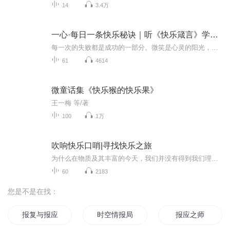
14
3.4万
一心·每日一条快乐秘诀｜听《快乐箴言》学快乐法则
每一次的失败都是成功的一部分。微笑是心灵的阳光，让它温暖你的日子。坚持不懈，直至成功。即使是最小的行为，也能产生巨大的影响。把握当下，珍惜当下，活在当下。每一天都是一张新的画布，用你的心情来涂鸦。相信自己，你能做到的比你想象的更多。生活...
61
4614
微童话集《快乐猴的快乐果》
王一梅 等/著
100
1万
吹响快乐口哨|寻找快乐之旅
为什么在物质及其丰富的今天，我们并没有得到我们理想的生活？在这样一个竞争激烈、物欲横流的社会里，很多人以为自己没有钱所以才不快乐，殊不知，金钱并不等于幸福。恰恰相反，许多有钱人，为维持自己的体面生活，需要不断努力工作，没了时间，没有与家...
60
2183
您是不是在找：
报复与报应
时空情报局
报应之师