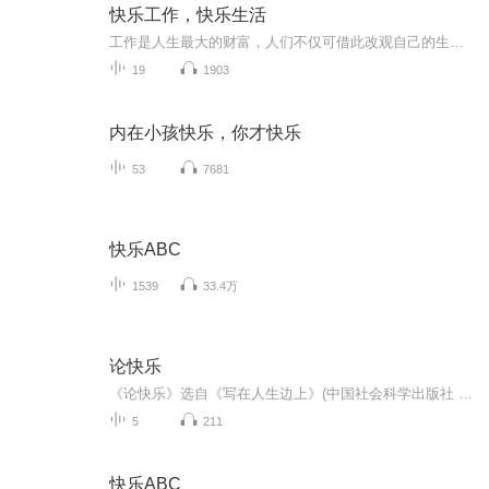
快乐工作，快乐生活
工作是人生最大的财富，人们不仅可借此改观自己的生存境况，满足心理上的各种欲望，还可以借此肯定自己的人生的价值，以及作为社会大家庭一分子的生命意义。认真选择职业，认真对待工作，成就美好生活。
19
1903
内在小孩快乐，你才快乐
53
7681
快乐ABC
1539
33.4万
论快乐
《论快乐》选自《写在人生边上》(中国社会科学出版社 1990年版)。当代学者孔庆东认为，钱钟书的散文不是简单的幽默，他的机智和讽刺既能使读者发出会心的微笑甚至大笑，更能让你在笑过之后留下深刻的印象，留下深深的思索。《人类独有的笑》选自《名家经典...
5
211
快乐ABC