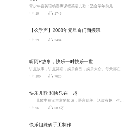
青少年宫英语畅游班课程英语儿歌；适合学年前儿...
19
1748
【么学声】2008年元旦奇门面授班
29
3484
听阿P故事，快乐一时快乐一世
讲点故事，讲点笑话，娱乐自己，娱乐大众。每天都在繁忙中结束，压力山大的你，当你偶尔歇息的瞬间，来，倾听幽默轻松的故事儿，暂时斩断那烦人的愁思，来，笑一笑，乐一乐，还一个真实的我！！
100
7626
快乐儿歌 和快乐在一起
儿歌中蕴涵丰富的知识，语言优美、活沷有趣、生动形象，能够培养孩子良好的思想品质和生活习惯，帮助孩子学习语言、认识事物、增长知识、训练思维。儿歌语言浅显、通俗易懂、有节奏感，便于幼儿吟唱；优美的旋律、和谐的节奏、真挚的情感可以给孩子以美的享受和情感熏陶。本辑中的每首儿歌都童趣盎然、琅琅上口、易学易唱，在亲子互动中体会唱儿歌的乐趣和浓浓的亲情。让孩子在音乐的海洋里享受乐趣，在愉悦的氛围中学习知识！
96
58.4万
快乐姐妹俩手工制作