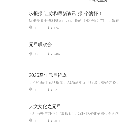
&海风主演
求报报-让你和最新资讯"报"个满怀！
这里是最干净利落ba儿ba儿脆的《求报报》节目，旨在最短的时间里用最通俗的话语，让你get到最新的资讯！除了播报资讯之外，还有晓雯的独家点评~
10
724
元旦联欢会
12
2402
2026马年元旦祈愿
，2026马年元旦祈愿，2026马年元旦祈愿：奋蹄之姿，赴时代之约我祈愿，2026年的中国 山河锦绣，繁荣昌盛。我祈愿，2026年的每个奋斗者，都能策马扬鞭，不负韶华。我祈愿，2026年的情感世界，温暖纯粹 情谊绵长。我祈愿，，2026年的我们，心怀热爱，向阳而...
1
52
人文文化之元旦
元旦由来与习俗！ “趣报到”，为3~12岁孩子提供全面的通识知识系列课程。让孩子广泛接触通识教育，掌握更全面的天文，历史，地理，艺术，生活及科普知识。找到兴趣，快乐成长！...
10
2011