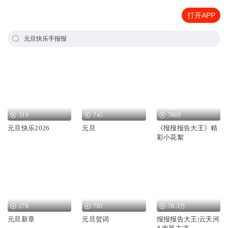
打开APP
元旦快乐手报报
319
745
7869
元旦快乐2026
元旦
《报报报告大王》精
彩小花絮
278
781
70.3万
元旦新章
元旦贺词
报报报告大王|云天河