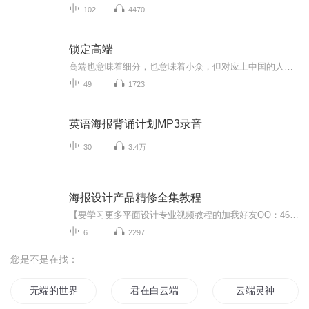
102
4470
锁定高端
高端也意味着细分，也意味着小众，但对应上中国的人口基数和海外特定目标人群的基数，对中小企业来说已经足够大了。 锁定高端当然不容易，需要倒逼独特的技术和产品特点，需要倒逼对特定人群独特的定位。这本书不会给你所有答案，但只要你大胆去思考，自问...
49
1723
英语海报背诵计划MP3录音
30
3.4万
海报设计产品精修全集教程
【要学习更多平面设计专业视频教程的加我好友QQ：461832983或者微信：18520787328 领取 设计素材和设计教程取 免费直播 】 PS的用途： 1.平面设计 2.修复照片 3.广告摄影 4.影像创意 5. 艺术文字 6.网页制作 7.建筑效果图后期修饰 8.绘画 9.绘制或处理三维贴图 10.婚纱照片设计 11.视觉创意 12.图标设计 13.界面设计 14.影视后期 就比如你学会了平面设计可以去：广告公司 平面设计公司 室内设计公司 中大型的一些企业做设计（因为他们有自己的网站 自己企业品牌 自己产品 都是需要宣传推广的）。并且你也可以去做淘宝美工 影楼婚纱 专门的VI UI设计师等等） 要学习更多视频教程可以联系小编噢
6
2297
您是不是在找：
无端的世界
君在白云端
云端灵神