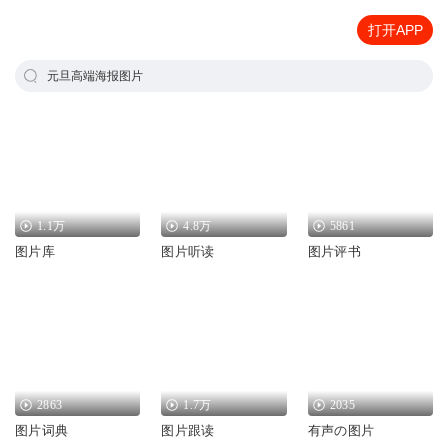
打开APP
元旦高端海报图片
1.1万
4.8万
5861
图片库
图片听读
图片评书
2863
1.7万
2035
图片词典
图片跟读
有声の图片