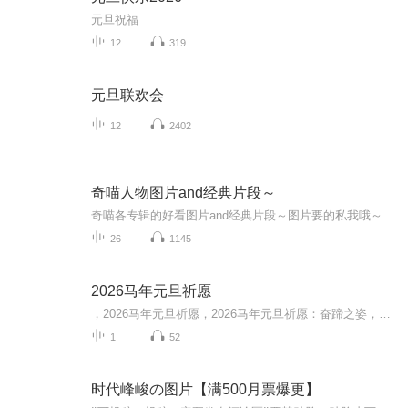
元旦祝福
12
319
元旦联欢会
12
2402
奇喵人物图片and经典片段～
奇喵各专辑的好看图片and经典片段～图片要的私我哦～我发泥～（要关注+专辑好评噢）
26
1145
2026马年元旦祈愿
，2026马年元旦祈愿，2026马年元旦祈愿：奋蹄之姿，赴时代之约我祈愿，2026年的中国 山河锦绣，繁荣昌盛。我祈愿，2026年的每个奋斗者，都能策马扬鞭，不负韶华。我祈愿，2026年的情感世界，温暖纯粹 情谊绵长。我祈愿，，2026年的我们，心怀热爱，向阳而...
1
52
时代峰峻の图片【满500月票爆更】