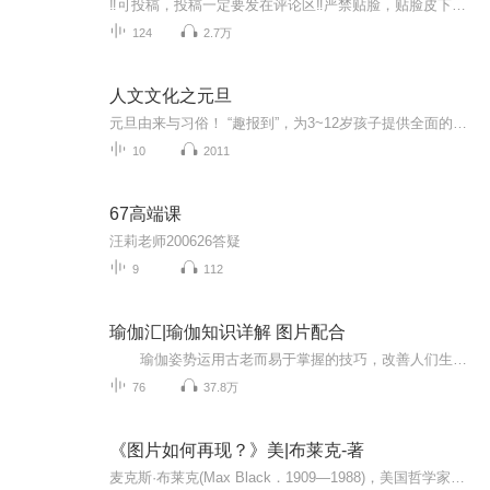
‼️可投稿，投稿一定要发在评论区‼️严禁贴脸，贴脸皮下塌/BE多次贴脸永久拉黑会在评论区里发一些视频中的图片，想要视频里的图片看评论区已经下楼的只有投稿才会发，不投稿不发可单人，可CP（可跨代），可多人，可团体●TFBOYS王俊凯、王源、易烊千玺（...
124
2.7万
人文文化之元旦
元旦由来与习俗！ “趣报到”，为3~12岁孩子提供全面的通识知识系列课程。让孩子广泛接触通识教育，掌握更全面的天文，历史，地理，艺术，生活及科普知识。找到兴趣，快乐成长！...
10
2011
67高端课
汪莉老师200626答疑
9
112
瑜伽汇|瑜伽知识详解 图片配合
瑜伽姿势运用古老而易于掌握的技巧，改善人们生理、心理、情感和精神方面的能力，是一种达到身体、心灵与精神和谐统一的运动方式，包括调身的体位法、调息的呼吸法、调心的冥想法等，以达至身心的合一。每天学一点瑜伽 生活更美好！
76
37.8万
《图片如何再现？》美|布莱克-著
麦克斯·布莱克(Max Black．1909—1988)，美国哲学家。生于阿塞拜疆，长于伦敦，后加入美国国籍，犹太人后裔。早年在剑桥大学王后学院主修数学．后在伦敦大学获哲学博士学位。先后任教于伦敦教育学院、伊利诺伊大学厄巴纳一香槟分校和康奈尔大学．作为哲学...