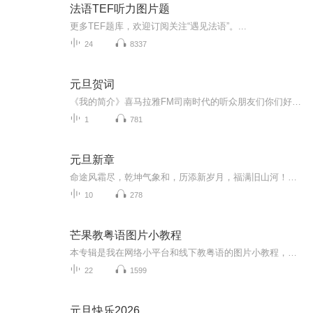
法语TEF听力图片题
更多TEF题库，欢迎订阅关注“遇见法语”。...
24
8337
元旦贺词
《我的简介》喜马拉雅FM司南时代的听众朋友们你们好，首先非常感谢大家一直以来对司南时代的支持，为我们的进步提供宝贵的意见。马上我们将迎来2018年，在新的一年里我们会更加用心的给大家准备优秀的作品，2018我们一同进步。为了感谢大家长久以来的支持...
1
781
元旦新章
命途风霜尽，乾坤气象和，历添新岁月，福满旧山河！龙蛇交替，迎接全新的2025！
10
278
芒果教粤语图片小教程
本专辑是我在网络小平台和线下教粤语的图片小教程，做成图片是方便传播保存下来哦！这些教程涉及生活各方面，而且是基础加地道口语都有，非常实用，建议保存！
22
1599
元旦快乐2026