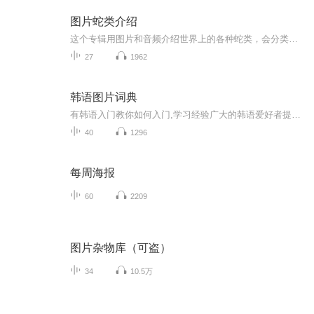
图片蛇类介绍
这个专辑用图片和音频介绍世界上的各种蛇类，会分类别介绍，如有错误欢迎指正。
27
1962
韩语图片词典
有韩语入门教你如何入门,学习经验广大的韩语爱好者提供自己学习的心得体会;韩语词汇包含各类词汇满足你各个方面的需求;韩语阅读:韩国古今各种书籍、童话、谚语等的阅读;韩语...
40
1296
每周海报
60
2209
图片杂物库（可盗）
34
10.5万