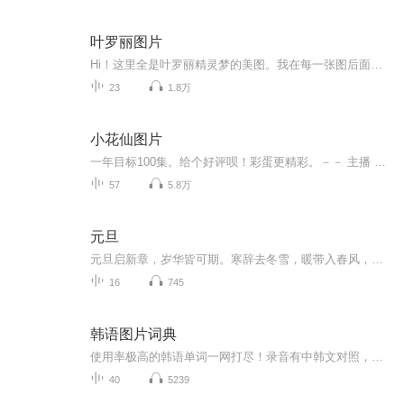
叶罗丽图片
Hi！这里全是叶罗丽精灵梦的美图。我在每一张图后面都给大家留了点时间让大家把喜欢的图保存下来。如果你觉得这个图不太清晰，你可以私信找我要原图哦！
23
1.8万
小花仙图片
一年目标100集。给个好评呗！彩蛋更精彩。－－ 主播 贝瑞吖也叫逆光小爱
57
5.8万
元旦
元旦启新章，岁华皆可期。寒辞去冬雪，暖带入春风，旧岁遗憾随烟散。愿新年有光有暖，万事顺意，岁岁胜今朝。
16
745
韩语图片词典
使用率极高的韩语单词一网打尽！录音有中韩文对照，方便同学们在路上收听磨耳朵！更多韩语学习的内容，欢迎关注订阅“韩语助手FM” ：）
40
5239