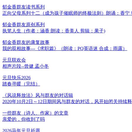
郁金香群友读书系列
正向父母系列十二（成为孩子催眠师的终极法则）朗诵：香宁 
郁金香群友原创系列
执笔人生（作者：涵香 朗读：香美人 剪辑：果子)
郁金香群友的康复故事
我的双相故事---《求职篇》（朗读：PQ英语迷 合成：雨露）
元旦联欢会
相声片段--曾健 孟小冬
元旦快乐2026
踏春寻暖（完结）
《风说释放法》风与群友的对话辑
2020年10月2日～12日期间风与群友的对话，风开始闭关持续
一些群友（诗人、作家）的文章
亲爱的，你收到了吗
2026马年元旦祈愿