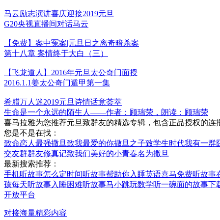
马云励志演讲喜庆迎接2019元旦
G20央视直播间对话马云
【免费】案中冤案|元旦日之离奇暗杀案
第十八章 案情终于大白（三）
【飞龙道人】2016年元旦太公奇门面授
2016.1.1姜太公奇门遁甲第一集
希腊万人迷2019元旦诗情话意荟萃
生命是一个永远的陌生人——作者：顾瑞荣，朗读：顾瑞荣
喜马拉雅为您推荐元旦致群友的精选专辑，包含正品授权的连播
您是不是在找：
致命恋人
最强撒旦
致我最爱的你
撒旦之子
致学生时代
我有一群
交友群
群友修真记
致我们美好的小青春
名为撒旦
最新搜索推荐：
手机听故事怎么定时间
听故事帮助你入睡英语
喜马免费听故事
孩每天听故事入睡困难
听故事马小跳玩数学
听一碗面的故事
下
开放平台
对接海量精彩内容