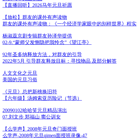
【直播回听】2026马年元旦祈愿
【放松】群友的课外有声读物
群友的课外有声读物：《一个经济学家眼中的别样世界》程实
杨淑蕊京剧专辑群友孙泽华提供
02-9.“蒙师父发恻隐把我怜念”《望江亭》
92年圣多纳释放方法，对群友的引导
2022年5月 引导群友释放目标：寻找物品 及部分解答
人文文化之元旦
美国的元旦习俗
《元旦》总把新桃换旧符
【六年级】汤姆索亚历险记（节选）
20090102哈哈笑元旦精品演出
07.刘文步 郑福山 窦公训女
【么学声】2008年元旦奇门面授班
么学声-2008年元旦qimen面授班录像-47