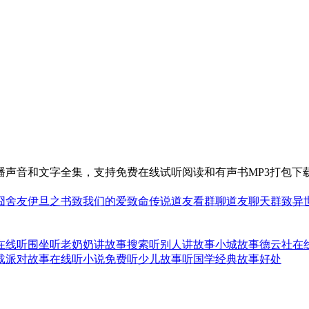
声音和文字全集，支持免费在线试听阅读和有声书MP3打包下
囧舍友
伊旦之书
致我们的爱
致命传说
道友看群聊
道友聊天群
致异
在线听
围坐听老奶奶讲故事
搜索听别人讲故事
小城故事德云社在
载派对故事在线听
小说免费听少儿故事
听国学经典故事好处