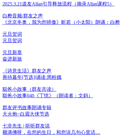
2025.3.21道友Allan引导释放流程（摘录Allan课程5）
白桦音频/群友之声
《北京冬奥，我为您骄傲》昕若（小太阳）朗诵：白桦
元旦贺词
元旦贺词
元旦新章
奋进新旅
《诗意生活》群友之声
善待暮年[节选]|诵读:周粉娥
聪爸小故事（群友共读）
聪爸小故事040《丁忧》（朗读者：文妈）
群友评书故事朗诵专辑
大火炮~白眉大侠节选
七非先生 | 听听群友说
额滴佛呀，在您的生日，和您说几句心里话…