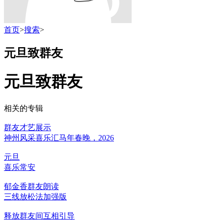
首页
>
搜索
>
元旦致群友
元旦致群友
相关的专辑
群友才艺展示
神州风采喜乐汇马年春晚，2026
元旦
喜乐常安
郁金香群友朗读
三线放松法加强版
释放群友间互相引导