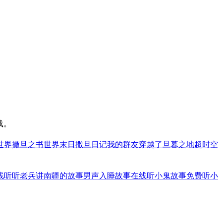
载。
世界
撒旦之书世界末日
撒旦日记
我的群友穿越了
旦暮之地
超时空
线听
听老兵讲南疆的故事
男声入睡故事在线听
小鬼故事免费听
小