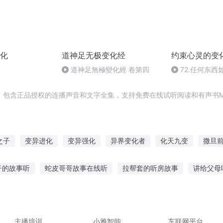
化
道神足无极变化经
约束心灵的变
道神足無極變化經 卷第四
72.任何东
很难了解的，巴
高的
，包含正品授权的连播声音和文字全集，支持免费在线试听阅读和有声书M
之子
变异进化
变异强化
异界变化者
化天九变
撒旦
旦暮之地
我能千变万化
天变万化
十年变化
伊旦之书
子的故事听
蛇皮哥哥故事在线听
拉帮套的听房故事
讲给父母
故事做动作的游戏
民谣像在听故事的歌
听故事冰墩墩
故事很
故事在线听小说
泰森私下故事在线听
主播培训
小雅智能
车联网平台