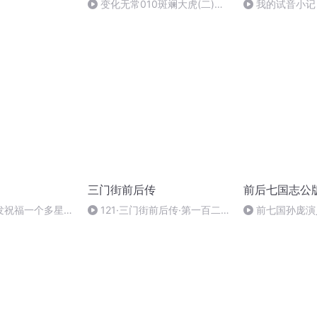
变化无常010斑斓大虎(二)后
我的试音小记
续请浏览器搜索本书名
三门街前后传
前后七国志公
发祝福一个多星期
121·三门街前后传·第一百二
前七国孙庞演
十回 赠金图报义女酬恩 衣锦
白起偷营朱仙镇
还乡功臣祭祖