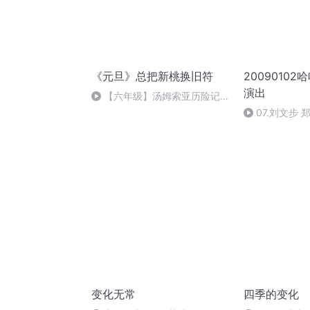
《元旦》总把新桃换旧符
2009010
演出
【六年级】汤姆索亚历险记
（节选）
07.刘文步 
变化无常
四季的变化