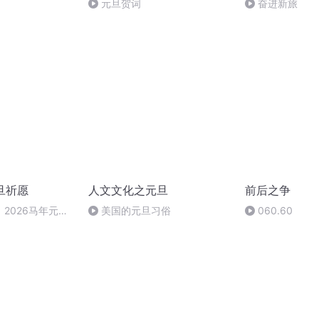
元旦贺词
奋进新旅
旦祈愿
人文文化之元旦
前后之争
2026马年元旦
美国的元旦习俗
060.60