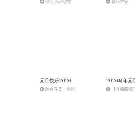
62期开营仪式
喜乐常安
元旦快乐2026
2026马年元
踏春寻暖（完结）
【直播回听】
祈愿