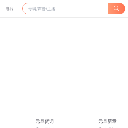
电台
元旦贺词
元旦新章