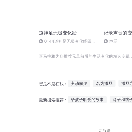
道神足无极变化经
记录声音的变
0144道神足无极变化经四卷
声展
004-004
喜马拉雅为您推荐元旦前后的生活变化的精选专辑
变动前夕
名为撒旦
撒旦
您是不是在找：
异变之生化末日
最强撒旦
给孩子听爱的故事
聋子和瞎
最新搜索推荐：
天变前传—千年之恋
缺乏耐心听什么故事最好
听
听故事马桶第52集
听秦帝国
云剪辑