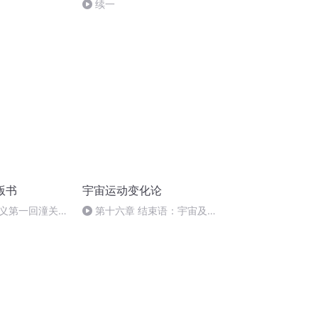
续一
版书
宇宙运动变化论
义第一回潼关城
第十六章 结束语：宇宙及宇
孙庞结义
宙外不知定律