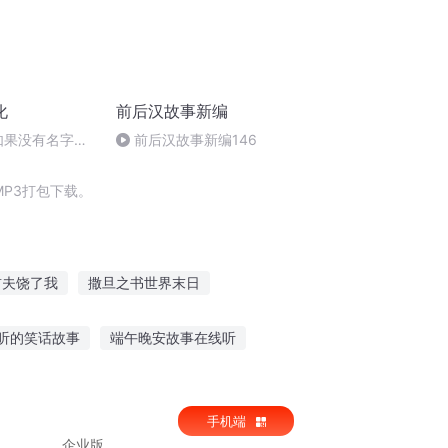
化
前后汉故事新编
西如果没有名字是
前后汉故事新编146
坦加里想要给至
P3打包下载。
前夫饶了我
撒旦之书世界末日
变化世界
超能变化
血之变化
听的笑话故事
端午晚安故事在线听
长讲与你听
大人的故事讲故事在线听
手机端
企业版