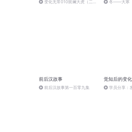
变化无常010斑斓大虎（二）
冬——大寒
后续请浏览器搜索变化无常
前后汉故事
觉知后的变化
前后汉故事第一百零九集
学员分享：
后的变化