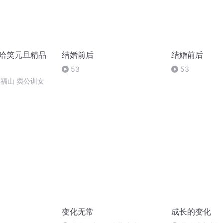
2哈哈笑元旦精品
结婚前后
结婚前后
53
53
郑福山 窦公训女
变化无常
成长的变化