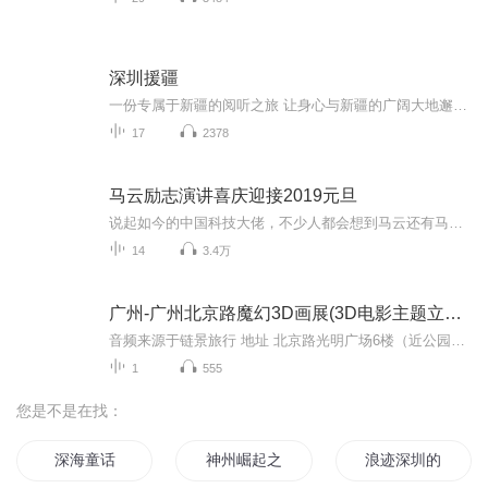
深圳援疆
一份专属于新疆的阅听之旅 让身心与新疆的广阔大地邂逅 让精神在新疆的有声文化中畅游
17
2378
马云励志演讲喜庆迎接2019元旦
说起如今的中国科技大佬，不少人都会想到马云还有马化腾等人。尤其是马云，关于科技这一方面也是有投资不小的。可能很多人都还将阿里巴巴和马云定位在电商上，其实阿里巴巴早就变成了一个多元化的企业了。而且，在人工智能这一方面，马云可是有不少的成就...
14
3.4万
广州-广州北京路魔幻3D画展(3D电影主题立体画)
音频来源于链景旅行 地址 北京路光明广场6楼（近公园前地铁站D出口） 票价描述 暂无 开放时间 8:00~18:00 乘车信息 暂无
1
555
您是不是在找：
深海童话
神州崛起之异能深圳行
浪迹深圳的岁月