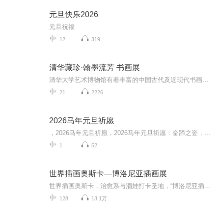
元旦快乐2026
元旦祝福
12
319
清华藏珍·翰墨流芳 书画展
清华大学艺术博物馆有着丰富的中国古代及近现代书画收藏，这些书画藏品绝大多数来源于原中央工艺美术学院的旧藏。其中包括了自明代以来各个时期、各个流派名家的代表作品，基本能够清晰、系统地反映中国书画艺术的发展脉络。本期导览精选书画展品20件，为...
21
2226
2026马年元旦祈愿
，2026马年元旦祈愿，2026马年元旦祈愿：奋蹄之姿，赴时代之约我祈愿，2026年的中国 山河锦绣，繁荣昌盛。我祈愿，2026年的每个奋斗者，都能策马扬鞭，不负韶华。我祈愿，2026年的情感世界，温暖纯粹 情谊绵长。我祈愿，，2026年的我们，心怀热爱，向阳而...
1
52
世界插画奥斯卡—博洛尼亚插画展
世界插画奥斯卡，治愈系与溜娃打卡圣地，“博洛尼亚插画展”现已登陆深圳~2018.1.1~2.28，《博洛尼亚插花展暨50周年大师作品展》深圳益田假日广场L4层YEA LIFE艺术空间127位全球插画大师，436幅经典获奖作品，100个生活美好故事，让您以全新视角去认识世界...
128
13.1万