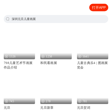
打开APP
深圳元旦儿童画展
1326
1258
1641
798儿童艺术节画展
和民看画展
儿童古典乐4 | 图画展
作品介绍
览会
745
278
781
元旦
元旦新章
元旦贺词