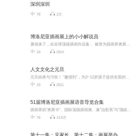
深圳深圳
78
1万
博洛尼亚插画展上的小小解说员
暑假来了，在全球顶级插画作品集 、被誉为插画界奥斯卡兼“治愈系”与“溜娃首选”的打卡圣地——“博洛尼亚插画展” 上，经典有趣的插画为5岁的Lovalee打开了一扇世界缤纷艺术之门。Lovalee用稚嫩的童音和你一起分享孩子眼中的插画世界。
10
2914
人文文化之元旦
元旦由来与习俗！ “趣报到”，为3~12岁孩子提供全面的通识知识系列课程。让孩子广泛接触通识教育，掌握更全面的天文，历史，地理，艺术，生活及科普知识。找到兴趣，快乐成长！...
10
2011
51届博洛尼亚插画展语音导览合集
插画界的“奥斯卡”、国际顶级插画展、兼“治愈系”与“溜娃首选”的打卡圣地，博洛尼亚插画展2018年度中国巡展最后一站深圳。2019.1.15 - 2019.3.30深圳 • Yealife艺术空间看这个时代正在发生的最新鲜的想象力！官方预售票限时发售中~【关注官方平台，及时了解展讯】微信公号：博洛尼亚插画展世界巡展新浪微博：博洛尼亚插画展博洛尼亚插画展创办于1967年，至今已有51年历史，孕育了世界童书出版的核心创作者。每一年，它都成为全球插画师绝佳的表演...
76
13.5万
第十一集：见家长。第十二集：画展举办。