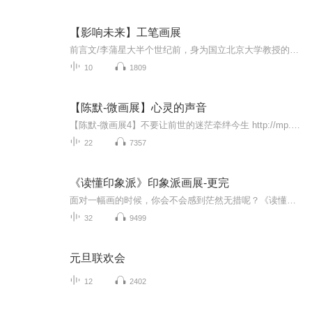
【影响未来】工笔画展
前言文/李蒲星大半个世纪前，身为国立北京大学教授的胡适之先生语重心长地诫勉热血沸腾的青年学子：你争得一个自己的自由，就是争得一分国家的自由。三十多年前，吾师高尔泰先生大声疾呼：美是自由的象征。如是之故，对艺术家而言，你的作品有一点点新意，就是为自己争得些微自由的证据。点点新意的积累，渐渐形成独立特行的自我，就此成为自由的艺术家，你的创造就能唤醒社会的美感。最广义的中国画，不仅是中国文明的组成部分，更是民族文明的浓缩和象征。所以，中国画的终极价值与中国文明价...
10
1809
【陈默-微画展】心灵的声音
【陈默-微画展4】不要让前世的迷茫牵绊今生 http://mp.weixin.qq.com/s?__biz=MzAxODg4NTY2Mw==&mid=404887478&idx=1&sn=f0edcca2795633e7916502a157da6a53&scene=18#wechat_redirect 【陈默-微画展3】我们都是不完美的小孩 http://mp.weixin.qq.com/s?__biz=MzAxODg4NTY2Mw==&mid=404887335&idx=1&sn=f4ee404c573c8706830f2dce3e65920d&scene=18#wechat_redirect 【陈默-微画展2】十二星座的色彩 http://mp.weixin.qq.com/s?__biz=MzAxODg4NTY2Mw==&mid=404887167&idx=1&sn=5e935850ee23299157260f9698784845&scene=18#wechat_redirect 【陈默-微画展1】灵魂深处 http://mp.weixin.qq.com/s?__biz=MzAxODg4NTY2Mw==&mid=404886978&idx=1&sn=25ac7ea293288d14f6bfe14df3b4c677&scene=18#wechat_redirect
22
7357
《读懂印象派》印象派画展-更完
面对一幅画的时候，你会不会感到茫然无措呢？《读懂印象派》为我们对印象派的了解带来了全新的角度。作者的讲述脉络清晰却不说教，让我们在阅读中了解印象派作为一场兴起于19世纪，反对因循守旧的运动究竟是如何发生并逐步影响世界各地的。《读懂印象派》...
32
9499
元旦联欢会
12
2402