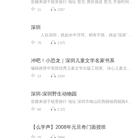
音频来源于链景旅行 地址 暂无 票价描述 暂无 开放时间 暂无 乘车信息 暂无
11
1357
深圳
人在深圳，犹如水中浮萍。稍有不慎，就会“湿身”。大家在深圳，一起拼搏，共创美好未来。本专辑可以为大家介绍深圳的各种政策；深圳的美食、美景，让你休闲有事可做；深圳产业、企业发展情况，为我们自身的发展提供一点点小帮主。祝愿各位的...
79
1.6万
冲吧！小恐龙｜深圳儿童文学名家书系
编辑推荐中宣部优秀儿童文学出版工程奖、冰心儿童文学奖获得者袁博书写恐龙之力作。巧妙地以恐龙的视角，展现了恐龙成长过程中的矛盾冲突、悲欢离合等，引导孩子养成不怕困难、勇敢等品格。3. 故事中有大量的恐龙科普知识，引导孩子了解恐龙，具有很强的知识性。内容简介本书由《特暴龙发脾气》《甲龙守护星》《霸王龙父子》《地震龙大个子》4篇组成，讲述了恐龙时代小恐龙们在困境中为了生存下去经历的惊心动魄的故事。本书故事性强，情节波澜起伏。文笔优美，语言简洁，有大量有关恐龙的科普知识，既有文学性又有知识性，能引领孩子了解恐龙并向小恐龙们学习勇敢、不怕困难等品格，与小恐龙们一起成长。
13
1324
深圳-深圳野生动物园
音频来源于链景旅行 地址 深圳市南山区西丽镇西丽路4065号 票价描述 门票类型 门市价成人套票（动物园 海洋天地）￥220取票付款儿童及老人优惠套票（动物园 海洋天地）￥120 取票付款1.景区开放时间：上午8:30至下午18:00，17:00后停止入园2.景区取票地点...
68
2.3万
【么学声】2008年元旦奇门面授班
29
3484