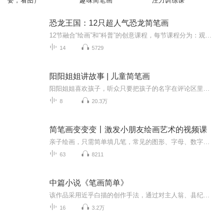
要，看图）
趣味简笔画
注力训练课
恐龙王国：12只超人气恐龙简笔画
12节融合“绘画”和“科普”的创意课程，每节课程分为：观察、总结、绘画和科普讲解四个部分。这绝不是一堂简单的简笔画课程，我们把适合低龄儿童的思维导图、简笔画和科普动画融合在了一起，打造出这么一堂这种创新课程。这系列课程可以培养孩子创造力、...
14
5729
阳阳姐姐讲故事 | 儿童简笔画
阳阳姐姐喜欢孩子，听众只要把孩子的名字在评论区里留言，阳阳姐姐都可以在节目里叫出孩子的名字，与他们互动。作为画家的她，还会在这里更新儿童简笔画。增加了亲自环节的不少乐趣。订阅这个频道，您的孩子可以收获 ：创造力提升想象力提升思维力提升艺术...
8
20.3万
简笔画变变变丨激发小朋友绘画艺术的视频课
亲子绘画，只需简单填几笔，常见的图形、字母、数字就能变出全新简笔画图案。 5位资深儿童插画师，历时6个月研发，每一个案例都是烧脑制作。每天一分钟的温馨亲子陪伴。简单有趣，易学易会，充分激发小朋友们的想象力和创造力。
63
8211
中篇小说《笔画简单》
该作品采用近乎白描的创作手法，通过对主人翁、县纪委书记肖瑞溪极具戏剧性的典型人物刻画，向人们展示了一位非常正义、非常敬业，同时在普通人看来也非常各色的纪检干部形象。 作品的主线一开始就非常扑朔迷离，矛盾纠葛错综复杂，让人欲罢不能。作品从肖瑞溪受到上一级纪委的调查起笔，一步一步展开里面的人物、事件冲突。表面上看是肖瑞溪从一封匿名信寻找到蛛丝马迹，从而将他和江滨大酒店老板林根福的矛盾推到了前台，事件的起因是该酒店一位叫李梅的员工“意外跳楼自杀”。作为局外人的县纪委书记肖瑞溪完全没有必要自寻烦恼往里撞，但就是那一封匿名信所透露出的疑点使肖瑞溪感觉到了自己作为一个纪检干部肩上的责任。正当他觉得想把“目前状况，需要了解一下”，这时有人在他身后捅给他致命的一刀。肖瑞溪抛开了过往办案的程序和惯常做法，以大无畏的胆识逐步引导对手最终暴露，揭开了“李梅意外跳楼”这一事件的真相…… 使人们有了一种“不管邪-恶多么猖狂，正义最终必将战胜邪-恶”的可贵信念；更让我们深刻地认识到“反腐倡廉”工作是多么的任重道远。
16
3.2万