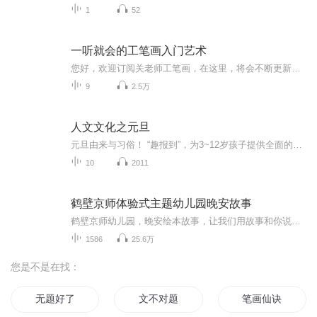
1
52
一听就会的工笔画入门艺术
您好，欢迎订阅关老师工笔画，在这里，将会不断更新各种有关工笔画相关内容。如工笔画绘画方法、赏析、理论与历史。带您游走于工笔画历史与现实绘画技法中。体悟工笔的唯美艺术。
9
2.5万
人文文化之元旦
元旦由来与习俗！ “趣报到”，为3~12岁孩子提供全面的通识知识系列课程。让孩子广泛接触通识教育，掌握更全面的天文，历史，地理，艺术，生活及科普知识。找到兴趣，快乐成长！...
10
2011
鹤壁京师体验式主题幼儿园晚安故事
鹤壁京师幼儿园，晚安绘本故事，让我们用故事和你说晚安，陪伴你快乐入睡，快乐成长！养成良好的阅读习惯行为纠正，性格培养，用故事代替说教，每天晚上8点，和你相约！
1586
25.6万
您是不是在找：
无题好了
文不对题
笔画仙诀