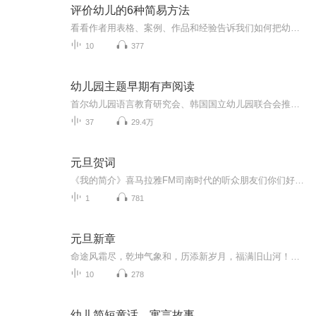
评价幼儿的6种简易方法
看看作者用表格、案例、作品和经验告诉我们如何把幼儿的工作变得简单和有效！个人成长，如有侵权可联系删除！
10
377
幼儿园主题早期有声阅读
首尔幼儿园语言教育研究会、韩国国立幼儿园联合会推荐图书。在韩国国立幼儿园被当做阅读教材使用。是幼儿园教学中,设计的核心教育内容,是孩子在幼儿园期间可以体验和必须体验的内容. 亲亲宝贝·幼儿园主题绘本创作团队:由来自庆熙大学的西洋画研究生以及梨花女子大学、翰林圣心大学、中央大学、江南大学等韩国著名的幼儿教育专家、教授组成在在韩国国立幼儿园被当做阅读教材使用。亲亲宝贝·幼儿园主题绘本分为3个阶段。涵盖幼儿园小班、中班、大班三个年龄段。通过37个绘本故事，体现了幼儿园、季节、环境和生活、生活工具、动植物、季节、健康和安全等多个主题，在孩子个不同的情景主题中领悟处事的原则、做人的道理，感受四季的变化、自然地神秘与乐趣，知道生活常识,在各个领域得到和谐全面的发展，塑造良好的品格。 1、提高孩子的注意力与观察力 2、培养孩子更广阔的视野 3、 培养语言表达和创作能力 4、 提高孩子对美的感知能力 5、 促进亲子关系的和谐 6、 激发孩子的阅读兴趣
37
29.4万
元旦贺词
《我的简介》喜马拉雅FM司南时代的听众朋友们你们好，首先非常感谢大家一直以来对司南时代的支持，为我们的进步提供宝贵的意见。马上我们将迎来2018年，在新的一年里我们会更加用心的给大家准备优秀的作品，2018我们一同进步。为了感谢大家长久以来的支持...
1
781
元旦新章
命途风霜尽，乾坤气象和，历添新岁月，福满旧山河！龙蛇交替，迎接全新的2025！
10
278
幼儿简短童话、寓言故事