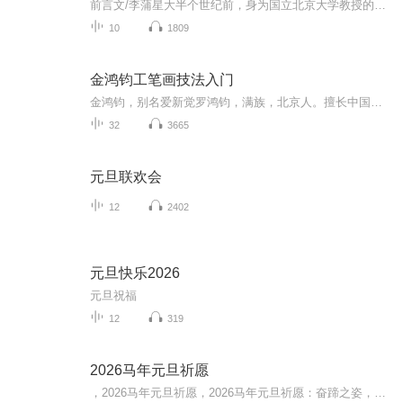
前言文/李蒲星大半个世纪前，身为国立北京大学教授的胡适之先生语重心长地诫勉热血沸腾的青年学子：你争得一个自己的自由，就是争得一分国家的自由。三十多年前，吾师高尔泰先生大声疾呼：美是自由的象征。如是之故，对艺术家而言，你的作品有一点点新意，就是为自己争得些微自由的证据。点点新意的积累，渐渐形成独立特行的自我，就此成为自由的艺术家，你的创造就能唤醒社会的美感。最广义的中国画，不仅是中国文明的组成部分，更是民族文明的浓缩和象征。所以，中国画的终极价值与中国文明价...
10
1809
金鸿钧工笔画技法入门
金鸿钧，别名爱新觉罗鸿钧，满族，北京人。擅长中国画，1962年毕业于中央美术学院中国画系花鸟画科，并留校任教。历任教授、花鸟画室主任，兼任中国文联牡丹书画艺术委员会副会长、北京市工笔重彩画会副会长。作品《生生不已》、《榕根》、《石壁榕根》、...
32
3665
元旦联欢会
12
2402
元旦快乐2026
元旦祝福
12
319
2026马年元旦祈愿
，2026马年元旦祈愿，2026马年元旦祈愿：奋蹄之姿，赴时代之约我祈愿，2026年的中国 山河锦绣，繁荣昌盛。我祈愿，2026年的每个奋斗者，都能策马扬鞭，不负韶华。我祈愿，2026年的情感世界，温暖纯粹 情谊绵长。我祈愿，，2026年的我们，心怀热爱，向阳而...