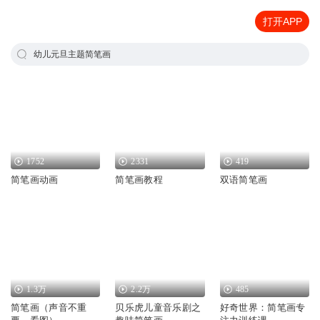
打开APP
幼儿元旦主题简笔画
1752
2331
419
简笔画动画
简笔画教程
双语简笔画
1.3万
2.2万
485
简笔画（声音不重
贝乐虎儿童音乐剧之
好奇世界：简笔画专