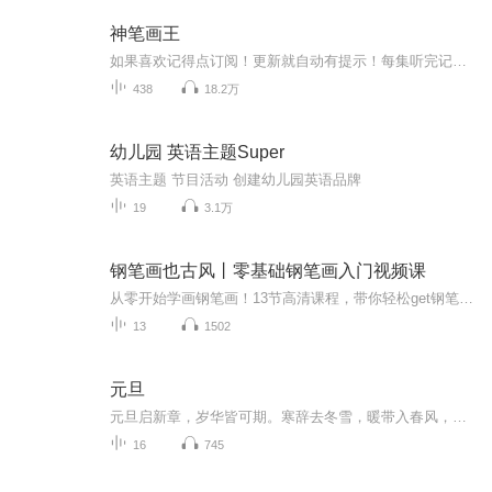
神笔画王
如果喜欢记得点订阅！更新就自动有提示！每集听完记得动动手指点个赞！有礼物走一个也是极好的！各位书友要是觉得还不错的话请不要忘记向您QQ群和微博里的朋友推荐哦！...
438
18.2万
幼儿园 英语主题Super
英语主题 节目活动 创建幼儿园英语品牌
19
3.1万
钢笔画也古风丨零基础钢笔画入门视频课
从零开始学画钢笔画！13节高清课程，带你轻松get钢笔画创作要点+场景绘制要点+古风元素的创作要点！让读者学到古风钢笔画的精髓，做到举一反三。三个篇章，13节课，330分钟。适合喜欢古风水彩、喜欢钢笔画的你，带你提升绘画技巧和插画创作水平。
13
1502
元旦
元旦启新章，岁华皆可期。寒辞去冬雪，暖带入春风，旧岁遗憾随烟散。愿新年有光有暖，万事顺意，岁岁胜今朝。
16
745