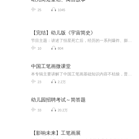
25
1045
【完结】幼儿版《宇宙简史》
节目主题：讲述了恒星死亡后，经历的一系列爆炸、膨胀、向内坍塌到进一步爆炸成巨大的星云的过程。而在这个过程中产生的星球气体和星球尘埃，则是与地球上的人类赖以生存的一切产生了密不可分的联系。适合谁听：幼儿园的小朋友
10
804
中国工笔画微课堂
本专辑主要讲解了中国工笔画基础知识内容不枯燥，普及简单易懂的小常识零基础或者对工笔画感兴趣的朋友可以快速了解，适合全年龄段～用零碎时间就可以了解和掌握中国工笔画的基本内容。每天几分钟，不仅可以了解学习画画小常识，还能了解中国的传统文化。...
23
2.2万
幼儿园招聘考试～简答题
33
20.2万
【影响未来】工笔画展