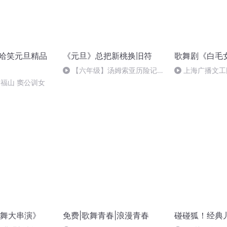
2哈哈笑元旦精品
《元旦》总把新桃换旧符
歌舞剧《白毛
【六年级】汤姆索亚历险记
上海广播文工团
（节选）
郑福山 窦公训女
舞大串演》
免费|歌舞青春|浪漫青春
碰碰狐！经典