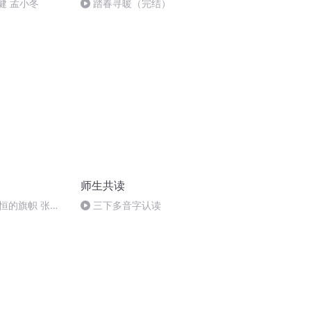
健 孟小冬
踏春寻暖（完结）
师生共读
恒的旗帜 张克
三下多音字认读