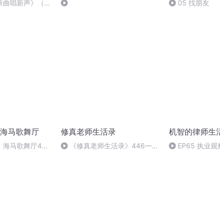
新曲唱新声》（杨
05 找朋友
曲/孟广禄唱）
海马歌舞厅
修真老师生活录
机智的律师生
】海马歌舞厅40
《修真老师生活录》446—大
EP65 执业
得累（完）
结局（2）
拆？红筹结构从
去？