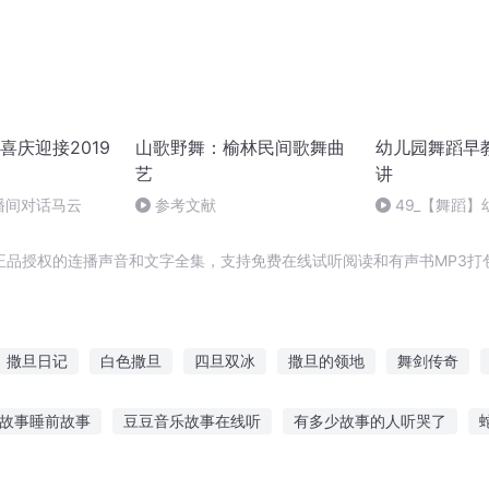
喜庆迎接2019
山歌野舞：榆林民间歌舞曲
幼儿园舞蹈早教
艺
讲
播间对话马云
参考文献
49_【舞蹈
歌舞49节视频教程
正品授权的连播声音和文字全集，支持免费在线试听阅读和有声书MP3打
撒旦日记
白色撒旦
四旦双冰
撒旦的领地
舞剑传奇
伊旦之书
最强撒旦
双面撒旦
神尊舞王
撒旦诱情
撒
故事睡前故事
豆豆音乐故事在线听
有多少故事的人听哭了
特曼故事粤语在线听
带问题听故事的好处
狂犬爆发故事在线听