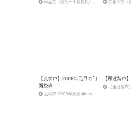
作品三《最后一个星愿瓶》
京东大鼓《
（杨佳宜）
妤婕词/张玉恒
【么学声】2008年元旦奇门
【雁过留声】
面授班
【雁过留声
～你是不是觉
么学声-2008年元旦qimen面
授班录像-47