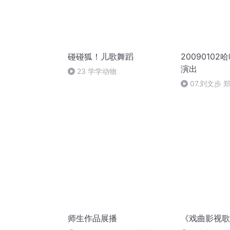
碰碰狐！儿歌舞蹈
2009010
演出
23 学学动物
07.刘文步 
师生作品展播
《戏曲影视歌