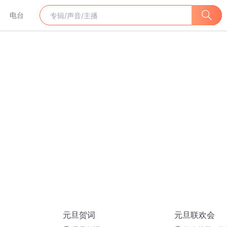
电台
元旦贺词
元旦联欢会