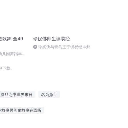
歌舞 全49
珍妮佛师生谈易经
珍妮佛与青岛王宁谈易经坤卦
】幼儿园舞蹈早教
 49 忍者舞
包下载。
撒旦之书世界末日
名为撒旦
旦先生
圣魔舞恋
撒旦的后门
蛇故事民间鬼故事在线听
听故事不用网站下载
孩子听凯叔讲故事