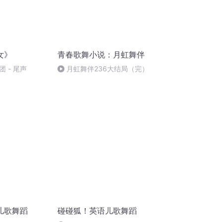
女》
青春歌舞小说：月虹舞伴
 - 尾声
月虹舞伴236大结局（完）
儿歌舞蹈
碰碰狐！英语儿歌舞蹈