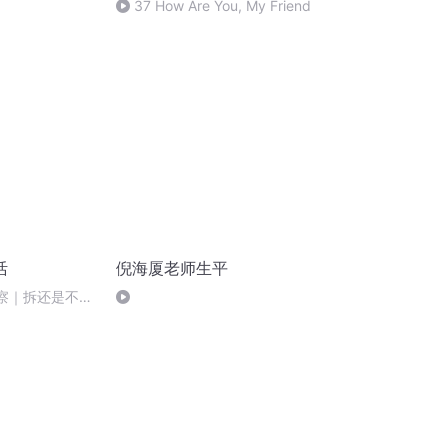
37 How Are You, My Friend
活
倪海厦老师生平
观察｜拆还是不
哪里来？到哪里