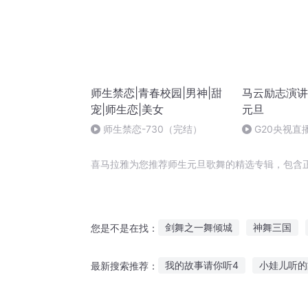
师生禁恋|青春校园|男神|甜
马云励志演讲
宠|师生恋|美女
元旦
师生禁恋-730（完结）
G20央视直
喜马拉雅为您推荐师生元旦歌舞的精选专辑，包含
剑舞之一舞倾城
神舞三国
您是不是在找：
我与撒旦为邻
行者之舞
我的故事请你听4
小娃儿听的
最新搜索推荐：
旦暮之地
小说睡前听故事免费阅读
奥