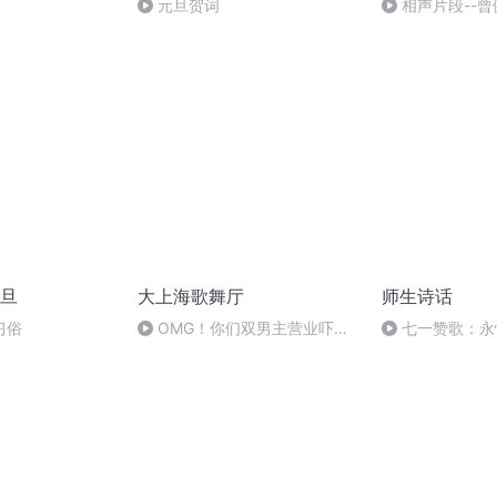
元旦贺词
相声片段--曾
旦
大上海歌舞厅
师生诗话
习俗
OMG！你们双男主营业吓到
七一赞歌：永
我了
让