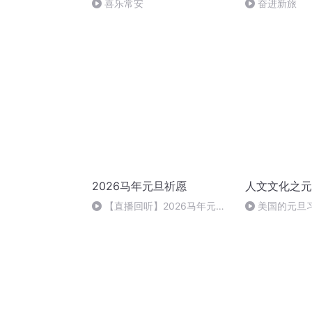
喜乐常安
奋进新旅
2026马年元旦祈愿
人文文化之元
【直播回听】2026马年元旦
美国的元旦
祈愿