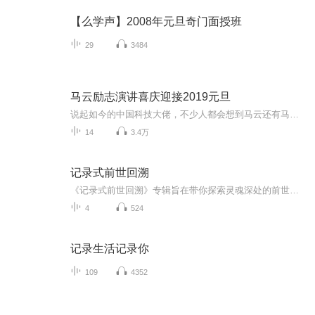
【么学声】2008年元旦奇门面授班
29
3484
马云励志演讲喜庆迎接2019元旦
说起如今的中国科技大佬，不少人都会想到马云还有马化腾等人。尤其是马云，关于科技这一方面也是有投资不小的。可能很多人都还将阿里巴巴和马云定位在电商上，其实阿里巴巴早就变成了一个多元化的企业了。而且，在人工智能这一方面，马云可是有不少的成就...
14
3.4万
记录式前世回溯
《记录式前世回溯》专辑旨在带你探索灵魂深处的前世记忆。专辑包含多个独特主题。“历史角色探秘”，回溯不同历史时期的关键角色，体验王朝兴衰；“情感羁绊溯源”，找寻前世的爱人、亲人，感悟跨世深情；“职业旅程再现”，揭开前世从事的各类职业，如艺...
4
524
记录生活记录你
109
4352