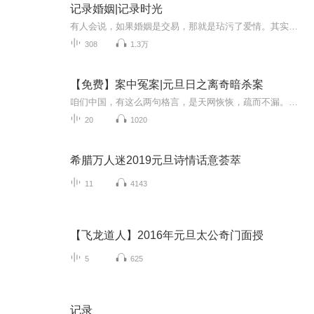
记录婚姻|记录时光
有人会说，如果婚姻是交易，那就是玷污了爱情。其实，婚姻和爱情本身就是两 回事，只不过，有爱情的婚姻是极其幸运的，也更幸福，而没有爱情的婚姻也不 一定就一定像死灰一样。 就好比杨幂和刘恺威，两人多次被曝出早就已经离婚。只是如果表明离婚，除了 给家人带来麻烦，在财务上也会纠缠不清。这类为利益而结合的形式夫妻，在官 场上、生意圈、娱乐圈屡见不鲜。 一旦结婚，夫妻双方就成为了利益共同体，并不是只有爱情才可以维系婚姻，婚 姻长久的法则，也并不全靠爱和责任感，有无数的现实证明，婚姻里爱情并不是 唯一，有利益维持的夫妻，更不容易离婚，这样的婚姻关系更长久。
308
1.3万
【免费】案中冤案|元旦日之离奇暗杀案
咱们中国，有这么两句格言，是天网恢恢，疏而不漏。这两句话中，所含的意义，就是言其人要作了恶事，纵然一时侥幸，能够逃出法网，但是叶落归根，依然逃不出天网去。所谓人间私语，天闻若雷，暗室亏心，神目如电，少不得默默中有个道理，总会有报应临头的...
20
1020
希腊万人迷2019元旦诗情话意荟萃
11
4143
【飞龙道人】2016年元旦太公奇门面授
5
625
记录