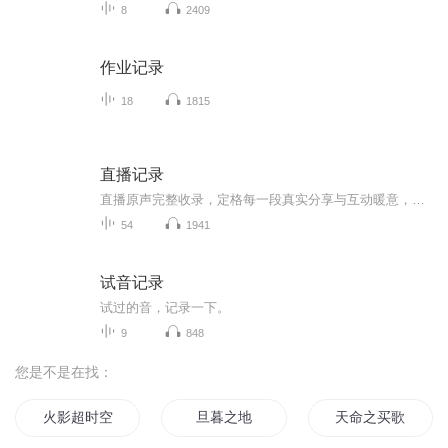
8
2409
作业记录
18
1815
直播记录
直播原声完整收录，定格每一段真实分享与互动暖意，干货与温度兼具，打造专属听觉备忘录，收藏这份听觉合集，随时重温精彩瞬间
54
1941
试音记录
试过的音，记录一下。
9
848
您是不是在找：
火影超时空买家
旦暮之地
天命之买歌笑