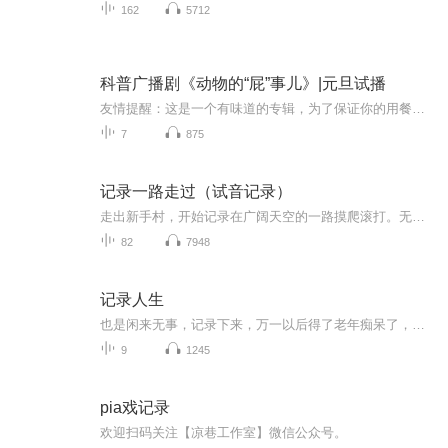
162
5712
科普广播剧《动物的“屁”事儿》|元旦试播
友情提醒：这是一个有味道的专辑，为了保证你的用餐心情，请不要在进食时收听！《动物的“屁”事儿》 作者: [美] 尼克·卡鲁索 ／ [英] 达尼·拉巴奥蒂 著， [美] 伊桑·科贾克 绘图，王佩、王双语 译猫会放屁，它们的屁臭得很。章鱼虽然不放屁，但可...
7
875
记录一路走过（试音记录）
走出新手村，开始记录在广阔天空的一路摸爬滚打。无论好坏，都要给自己留个纪念！我不怕各位大佬看到我不成熟的演播，只要坚持，我相信明天的我一定会比今天优秀！
82
7948
记录人生
也是闲来无事，记录下来，万一以后得了老年痴呆了，还能靠它回忆一些。
9
1245
pia戏记录
欢迎扫码关注【凉巷工作室】微信公众号。