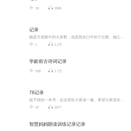
33
3586
记录
她是天使眼中的大多数，他是熟女口中的个位数。她心里有一抹影子，浅浅约约；他身边有一个知已，风姿卓越；人生总有许多意外，平行线也会有交汇的一天。当大多数遇到个位数。。。。。。他以为他会是主宰她的神，却发现她才是牵着风筝线的那个人。。。。。...
1
1.2万
学龄前古诗词记录
208
1.7万
76记录
挺不错的一本书，在这里给大家读一遍，希望大家喜欢！谨以此书，献给那些不为众人所理解的一少数,希望大家能够了解他们生命中的欢乐与辛酸，灵魂深处的黑暗和光明。 【题记】 我们不是神，所以我们无法选择自己的出生。 我们不是神，但我们可以选择如何活着，以及如何死去。 【阅读指南——请咬文嚼字确认以下事项后，再翻阅正文】 一、以下人群禁止阅读 1．18岁以下未成年； 2．有任何程度抑郁症、忧郁症患者； 3．以各类电影和现实中的杀人...
47
2877
智慧妈妈朗读训练记录记录