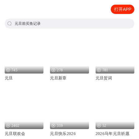
打开APP
元旦前买鱼记录
745
278
781
元旦
元旦新章
元旦贺词
2402
319
52
元旦联欢会
元旦快乐2026
2026马年元旦祈愿