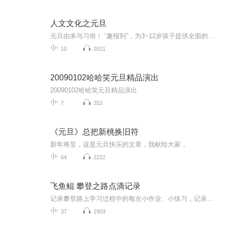
人文文化之元旦
元旦由来与习俗！ “趣报到”，为3~12岁孩子提供全面的通识知识系列课程。让孩子广泛接触通识教育，掌握更全面的天文，历史，地理，艺术，生活及科普知识。找到兴趣，快乐成长！...
10
2011
20090102哈哈笑元旦精品演出
20090102哈哈笑元旦精品演出
7
353
《元旦》总把新桃换旧符
新年将至，这是元旦快乐的文章，我献给大家，
64
2222
飞鱼鲲 攀登之路点滴记录
记录攀登路上学习过程中的每次小作业、小练习，记录学习成长的点滴！每个人都有自己独有的成长经历，让我们努力成为更好的自己！
37
1903