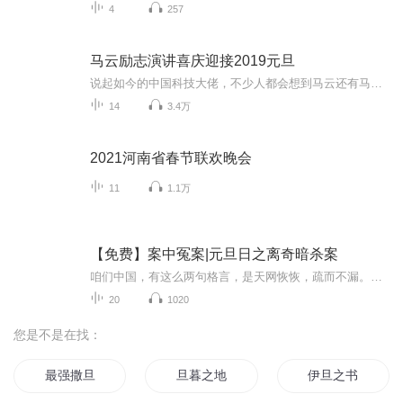
4
257
马云励志演讲喜庆迎接2019元旦
说起如今的中国科技大佬，不少人都会想到马云还有马化腾等人。尤其是马云，关于科技这一方面也是有投资不小的。可能很多人都还将阿里巴巴和马云定位在电商上，其实阿里巴巴早就变成了一个多元化的企业了。而且，在人工智能这一方面，马云可是有不少的成就...
14
3.4万
2021河南省春节联欢晚会
11
1.1万
【免费】案中冤案|元旦日之离奇暗杀案
咱们中国，有这么两句格言，是天网恢恢，疏而不漏。这两句话中，所含的意义，就是言其人要作了恶事，纵然一时侥幸，能够逃出法网，但是叶落归根，依然逃不出天网去。所谓人间私语，天闻若雷，暗室亏心，神目如电，少不得默默中有个道理，总会有报应临头的...
20
1020
您是不是在找：
最强撒旦
旦暮之地
伊旦之书