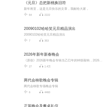
《元旦》总把新桃换旧符
新年将至，这是元旦快乐的文章，我献给大家，
64
2222
20090102哈哈笑元旦精品演出
20090102哈哈笑元旦精品演出
7
353
2026年新年新春晚会
《原创》2026新年晚会专辑当乙巳年的钟鼓敲响，2026新年晚会专辑携满格暖意与昂扬锐气而来，为辞旧迎新的时刻镌刻专属声影记忆。这张专辑以“骐骥驰骋 势不可挡”为精神内核，将传统美学与时代活力熔铸一炉，多元素情感风与匠心编排交织成篇，这里有童话故...
27
1.4万
两代会秧歌晚会专辑
两代会秧歌专场晚会专辑
6
4460
正装晚会及餐桌礼仪