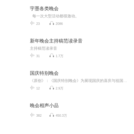
宇墨各类晚会
每一次大型活动都很激动。
23
2086
新年晚会主持稿范读录音
主持稿范读录音
31
1.7万
国庆特别晚会
《原创》：《国庆特别晚会》为展现国庆的喜庆与祖国的深情我将以具体的场景切入从清晨升旗的庄严到街头巷尾的欢庆到历史与当下的交融，用优美的笔触传递对祖国的热爱与自豪！用诗歌和情感美文形式，歌颂祖国的繁荣富强，祝人民幸福安康！
12
2.9万
晚会相声小品
382
450.3万