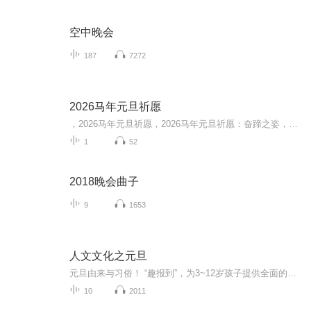
空中晚会
187
7272
2026马年元旦祈愿
，2026马年元旦祈愿，2026马年元旦祈愿：奋蹄之姿，赴时代之约我祈愿，2026年的中国 山河锦绣，繁荣昌盛。我祈愿，2026年的每个奋斗者，都能策马扬鞭，不负韶华。我祈愿，2026年的情感世界，温暖纯粹 情谊绵长。我祈愿，，2026年的我们，心怀热爱，向阳而...
1
52
2018晚会曲子
9
1653
人文文化之元旦
元旦由来与习俗！ “趣报到”，为3~12岁孩子提供全面的通识知识系列课程。让孩子广泛接触通识教育，掌握更全面的天文，历史，地理，艺术，生活及科普知识。找到兴趣，快乐成长！...
10
2011