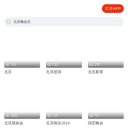
打开APP
元旦晚会主
745
781
278
元旦
元旦贺词
元旦新章
2402
319
757
元旦联欢会
元旦快乐2026
综艺晚会