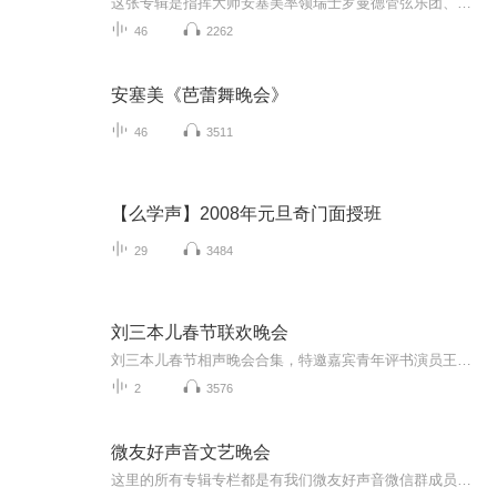
这张专辑是指挥大师安塞美率领瑞士罗曼德管弦乐团、巴黎音乐学院管弦乐团，演奏几部优美的著名芭蕾音乐，效果发烧，展现全音域录音最高水准，其中《葛蓓莉亚》和《睡美人》绝版多年。德利布《葛蓓莉亚》作于1870年。也称为《珐琅眼睛的姑娘》，剧情写的是...
46
2262
安塞美《芭蕾舞晚会》
46
3511
【么学声】2008年元旦奇门面授班
29
3484
刘三本儿春节联欢晚会
刘三本儿春节相声晚会合集，特邀嘉宾青年评书演员王子源、青年戏曲演员小玉声，希望您在新的一年里心想事成、笑口常开，合家欢乐、万事如意！
2
3576
微友好声音文艺晚会
这里的所有专辑专栏都是有我们微友好声音微信群成员的精彩表演，望大家多多关注，订阅。微友好声音创建人，（天地豪客-景岗山）这里的所有专辑专栏都是有我们微友好声音微信群成员的精彩表演，望大家多多关注，订阅。微友好声音创建人，（天地豪客-景岗山）