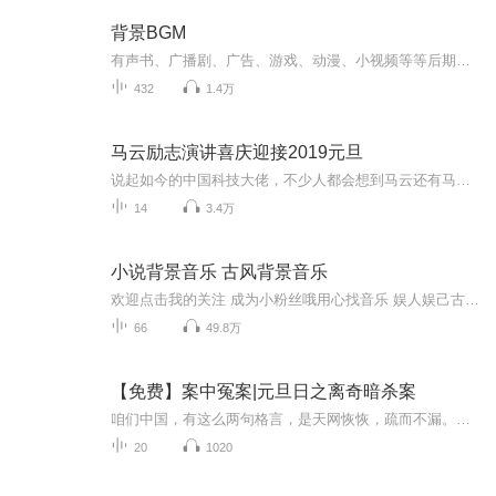
背景BGM
有声书、广播剧、广告、游戏、动漫、小视频等等后期专用BGM… 是在所做的作品当中总结出来的一些BGM放心使用.,无侵权,送给在有声路上奋斗的后期人………
432
1.4万
马云励志演讲喜庆迎接2019元旦
说起如今的中国科技大佬，不少人都会想到马云还有马化腾等人。尤其是马云，关于科技这一方面也是有投资不小的。可能很多人都还将阿里巴巴和马云定位在电商上，其实阿里巴巴早就变成了一个多元化的企业了。而且，在人工智能这一方面，马云可是有不少的成就...
14
3.4万
小说背景音乐 古风背景音乐
欢迎点击我的关注 成为小粉丝哦用心找音乐 娱人娱己古风小说背景音乐精选 亦可在阅小说时播放助兴 安静闲适 略带悲伤 曲调悠扬 会持续更新哦 也可留言与我 一起分享
66
49.8万
【免费】案中冤案|元旦日之离奇暗杀案
咱们中国，有这么两句格言，是天网恢恢，疏而不漏。这两句话中，所含的意义，就是言其人要作了恶事，纵然一时侥幸，能够逃出法网，但是叶落归根，依然逃不出天网去。所谓人间私语，天闻若雷，暗室亏心，神目如电，少不得默默中有个道理，总会有报应临头的...
20
1020