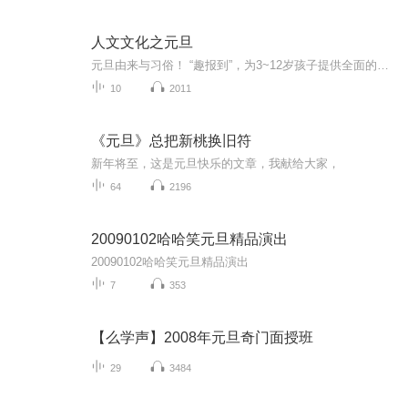
人文文化之元旦
元旦由来与习俗！ “趣报到”，为3~12岁孩子提供全面的通识知识系列课程。让孩子广泛接触通识教育，掌握更全面的天文，历史，地理，艺术，生活及科普知识。找到兴趣，快乐成长！...
10
2011
《元旦》总把新桃换旧符
新年将至，这是元旦快乐的文章，我献给大家，
64
2196
20090102哈哈笑元旦精品演出
20090102哈哈笑元旦精品演出
7
353
【么学声】2008年元旦奇门面授班
29
3484