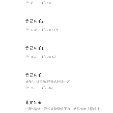
14
465
背景音乐2
4760
2457.3万
背景音乐1
4891
265.5万
背景音乐
好作品 好音乐 好形式衬好内容
75
3.8万
背景音乐
• 调节情绪：轻松旋律缓解压力，激昂节奏提振精神，舒缓音乐助于放松。• 提升效率：学习/工作时播放合适音乐（如白噪音、轻音乐），可减少干扰、集中注意力。• 营造氛围：餐厅、商场等场所用音乐烘托环境（如用餐时的舒缓乐、促销时的快节奏音乐）。• ...