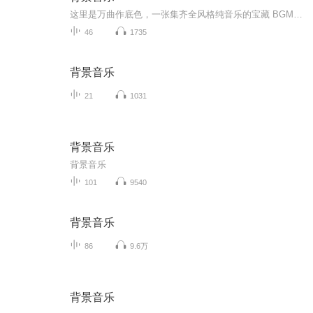
这里是万曲作底色，一张集齐全风格纯音乐的宝藏 BGM 专辑。治愈温柔的钢琴、诡秘氛围感旋律、雅致国风韵律、轻快电子律动、慵懒松弛小调，曲风大乱炖，一次解锁所有听觉体验。全程无人声，旋律轻铺不抢戏，不扰思绪、适配度拉满。无论是学习办公、独处放空...
46
1735
背景音乐
21
1031
背景音乐
背景音乐
101
9540
背景音乐
86
9.6万
背景音乐