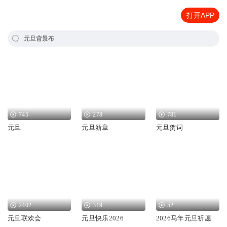
打开APP
元旦背景布
745
278
781
元旦
元旦新章
元旦贺词
2402
319
52
元旦联欢会
元旦快乐2026
2026马年元旦祈愿