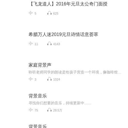
【飞龙道人】2016年元旦太公奇门面授
5
625
希腊万人迷2019元旦诗情话意荟萃
11
4143
家庭背景声
聆听老师同学的朗读是给孩子营造一个环境，像咖啡馆桌上的一个小摆设、橱窗里精良的布置，或者街心花园里经过修剪的花草，孩子可能没有注意过。但精良的环境，对孩子一生所产生的影响，也是我们完全无法预料和衡量的。三小家庭背景声，为您营造良好的家庭...
3
1024
背景音乐
寻找你们想要的音乐，持续更新中......
75
28.5万
背景音乐