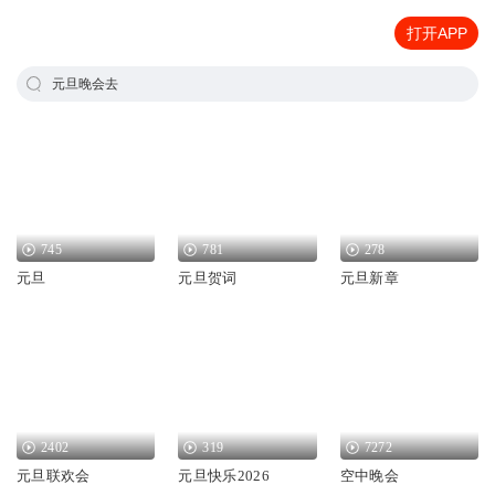
打开APP
元旦晚会去
745
781
278
元旦
元旦贺词
元旦新章
2402
319
7272
元旦联欢会
元旦快乐2026
空中晚会