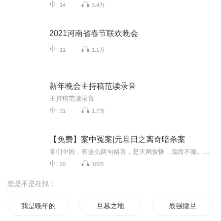
14
3.4万
2021河南省春节联欢晚会
11
1.1万
新年晚会主持稿范读录音
主持稿范读录音
31
1.7万
【免费】案中冤案|元旦日之离奇暗杀案
咱们中国，有这么两句格言，是天网恢恢，疏而不漏。这两句话中，所含的意义，就是言其人要作了恶事，纵然一时侥幸，能够逃出法网，但是叶落归根，依然逃不出天网去。所谓人间私语，天闻若雷，暗室亏心，神目如电，少不得默默中有个道理，总会有报应临头的...
20
1020
您是不是在找：
我是晚年的
旦暮之地
最强撒旦