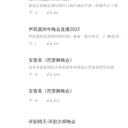
参加正装晚会领结领针口袋巾袖扣手表一样都不少？用过的西餐刀叉放回了原处？拿起面包盘里的面包就一口口的咬着吃？ 化繁为简才是着装正道小小面包也有BMW法则双语教你学校英语书上学不到的礼节知识
11
960
声双翼跨年晚会直播2022
声双翼听友群8600992381 .春春：新年快乐，2 .樱花/肖尧/JK：无垢3 .火火兔：小星星4 .马里奥、翰文：朗诵《旗袍》5.西西:歌曲《有何不可》6 .妮妮/JK：容嬷嬷扎紫薇7.采玉:《自挂东南枝》8.海啸:朗诵《丰碑》
1
429
安塞美《芭蕾舞晚会》
这张专辑是指挥大师安塞美率领瑞士罗曼德管弦乐团、巴黎音乐学院管弦乐团，演奏几部优美的著名芭蕾音乐，效果发烧，展现全音域录音最高水准，其中《葛蓓莉亚》和《睡美人》绝版多年。德利布《葛蓓莉亚》作于1870年。也称为《珐琅眼睛的姑娘》，剧情写的是...
46
2245
安塞美《芭蕾舞晚会》
46
3511
评剧晴天-评剧大师晚会