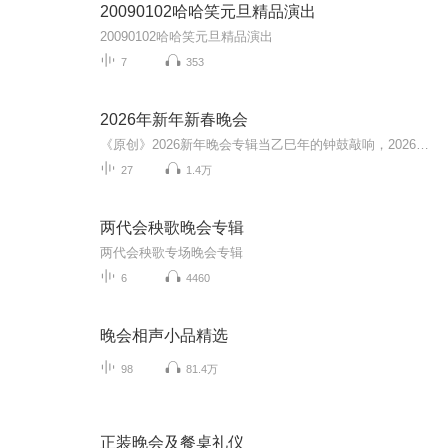
20090102哈哈笑元旦精品演出
20090102哈哈笑元旦精品演出
7
353
2026年新年新春晚会
《原创》2026新年晚会专辑当乙巳年的钟鼓敲响，2026新年晚会专辑携满格暖意与昂扬锐气而来，为辞旧迎新的时刻镌刻专属声影记忆。这张专辑以“骐骥驰骋 势不可挡”为精神内核，将传统美学与时代活力熔铸一炉，多元素情感风与匠心编排交织成篇，这里有童话故...
27
1.4万
两代会秧歌晚会专辑
两代会秧歌专场晚会专辑
6
4460
晚会相声小品精选
98
81.4万
正装晚会及餐桌礼仪