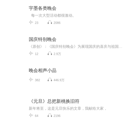
宇墨各类晚会
每一次大型活动都很激动。
23
2086
国庆特别晚会
《原创》：《国庆特别晚会》为展现国庆的喜庆与祖国的深情我将以具体的场景切入从清晨升旗的庄严到街头巷尾的欢庆到历史与当下的交融，用优美的笔触传递对祖国的热爱与自豪！用诗歌和情感美文形式，歌颂祖国的繁荣富强，祝人民幸福安康！
12
2.9万
晚会相声小品
382
446.9万
《元旦》总把新桃换旧符
新年将至，这是元旦快乐的文章，我献给大家，
64
2196