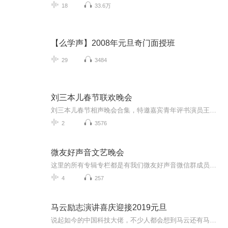
18
33.6万
【么学声】2008年元旦奇门面授班
29
3484
刘三本儿春节联欢晚会
刘三本儿春节相声晚会合集，特邀嘉宾青年评书演员王子源、青年戏曲演员小玉声，希望您在新的一年里心想事成、笑口常开，合家欢乐、万事如意！
2
3576
微友好声音文艺晚会
这里的所有专辑专栏都是有我们微友好声音微信群成员的精彩表演，望大家多多关注，订阅。微友好声音创建人，（天地豪客-景岗山）这里的所有专辑专栏都是有我们微友好声音微信群成员的精彩表演，望大家多多关注，订阅。微友好声音创建人，（天地豪客-景岗山）
4
257
马云励志演讲喜庆迎接2019元旦
说起如今的中国科技大佬，不少人都会想到马云还有马化腾等人。尤其是马云，关于科技这一方面也是有投资不小的。可能很多人都还将阿里巴巴和马云定位在电商上，其实阿里巴巴早就变成了一个多元化的企业了。而且，在人工智能这一方面，马云可是有不少的成就...