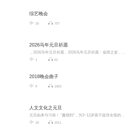
综艺晚会
16
757
2026马年元旦祈愿
，2026马年元旦祈愿，2026马年元旦祈愿：奋蹄之姿，赴时代之约我祈愿，2026年的中国 山河锦绣，繁荣昌盛。我祈愿，2026年的每个奋斗者，都能策马扬鞭，不负韶华。我祈愿，2026年的情感世界，温暖纯粹 情谊绵长。我祈愿，，2026年的我们，心怀热爱，向阳而...
1
52
2018晚会曲子
9
1653
人文文化之元旦
元旦由来与习俗！ “趣报到”，为3~12岁孩子提供全面的通识知识系列课程。让孩子广泛接触通识教育，掌握更全面的天文，历史，地理，艺术，生活及科普知识。找到兴趣，快乐成长！...
10
2011