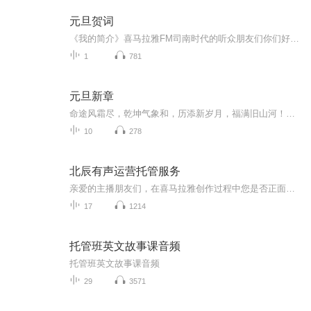
元旦贺词
《我的简介》喜马拉雅FM司南时代的听众朋友们你们好，首先非常感谢大家一直以来对司南时代的支持，为我们的进步提供宝贵的意见。马上我们将迎来2018年，在新的一年里我们会更加用心的给大家准备优秀的作品，2018我们一同进步。为了感谢大家长久以来的支持...
1
781
元旦新章
命途风霜尽，乾坤气象和，历添新岁月，福满旧山河！龙蛇交替，迎接全新的2025！
10
278
北辰有声运营托管服务
亲爱的主播朋友们，在喜马拉雅创作过程中您是否正面临如下问题：账号定位不清晰，不会建立专辑，不知道变现，账号没有流量，没有时间精力去运营账号和专辑等，所有关于运营的问题，都可以来找我们。北辰有声MCN是专为创作者主播服务的运营团队，有着六年的...
17
1214
托管班英文故事课音频
托管班英文故事课音频
29
3571