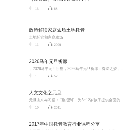
13
88
政策解读家庭农场土地托管
土地托管和家庭农场
11
2099
2026马年元旦祈愿
，2026马年元旦祈愿，2026马年元旦祈愿：奋蹄之姿，赴时代之约我祈愿，2026年的中国 山河锦绣，繁荣昌盛。我祈愿，2026年的每个奋斗者，都能策马扬鞭，不负韶华。我祈愿，2026年的情感世界，温暖纯粹 情谊绵长。我祈愿，，2026年的我们，心怀热爱，向阳而...
1
52
人文文化之元旦
元旦由来与习俗！ “趣报到”，为3~12岁孩子提供全面的通识知识系列课程。让孩子广泛接触通识教育，掌握更全面的天文，历史，地理，艺术，生活及科普知识。找到兴趣，快乐成长！...
10
2011
2017年中国托管教育行业课程分享