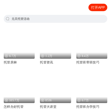
打开APP
元旦托管活动
6.7万
1.2万
8.4万
托管房林
托管资讯
托管班带班技巧
105.7万
8536
6.7万
怎样办好托管
托管大讲堂
托管班办学技巧