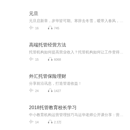
元旦
元旦启新章，岁华皆可期。寒辞去冬雪，暖带入春风，旧岁遗憾随烟散。愿新年有光有暖，万事顺意，岁岁胜今朝。
16
745
高端托管经营方法
托管机构如何提高营业收入？托管机构如何让工作变得轻松？托管机构如何做到流程化，标准化？托管机构如何解决招聘、培训、留人问题？托管机构如何提高口碑、增加家长黏性？托管机构如何解决招生引流问题？ 托管教师如何提高专业度？托管教师如何保证孩子作业辅导100%准确？托管教师如何面对学习能力差的孩子？托管教师如何管理混合年级学生？托管教师如何迅速提高学生成绩？托管教师未来职业和专业发展如何规划？……如果你想真实有效、花最少的代价解决以上问题，就请进《知立行高端托管创业社群》！ 不让您...
15
6068
外汇托管保险理财
分享前沿讯息，打造管道收益！
24
1427
2018托管教育校长学习
中小教育机构运营管理技巧马运华老师公开课分享：营销、服务 、教学等综合经营策略用商业思维助力教育机构快速发展
14
2.3万