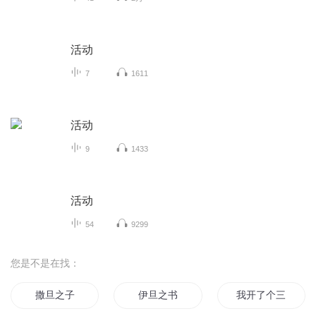
活动
7
1611
活动
9
1433
活动
54
9299
您是不是在找：
撒旦之子
伊旦之书
我开了个三界托管