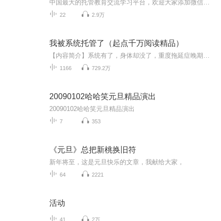
中国最大的托管教育交流学习平台，欢迎大家添加微信MYH320 进入专属微信群学习
22
2.9万
我被系统托管了（起点千万阅读精品）
【内容简介】系统有了，身体却没了，重度拖延症晚期患者方宁开始了自我救赎（苟且偷生）之路。【作者/主播简介】作者：木恒，网络小说作家。主播：为她读书的海声，喜马拉雅独家签约主播，喜马拉雅大学签约讲师，从事有声语言表达十余载。代表作《犯罪心理...
1166
729.2万
20090102哈哈笑元旦精品演出
20090102哈哈笑元旦精品演出
7
353
《元旦》总把新桃换旧符
新年将至，这是元旦快乐的文章，我献给大家，
64
2221
活动
41
2万