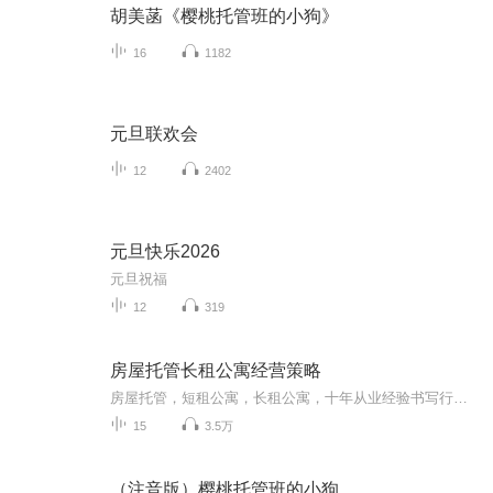
胡美菡《樱桃托管班的小狗》
16
1182
元旦联欢会
12
2402
元旦快乐2026
元旦祝福
12
319
房屋托管长租公寓经营策略
房屋托管，短租公寓，长租公寓，十年从业经验书写行业指导类攻略
15
3.5万
（注音版）樱桃托管班的小狗