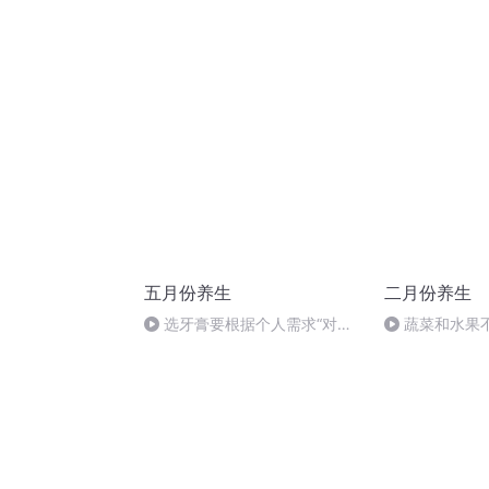
出生，莎士比
日
五月份养生
二月份养生
选牙膏要根据个人需求“对症
蔬菜和水果
下药”
放