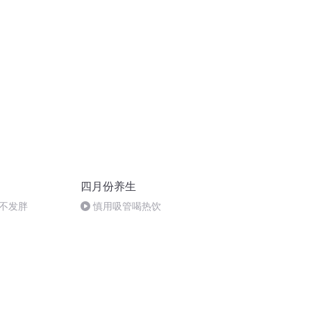
四月份养生
不发胖
慎用吸管喝热饮