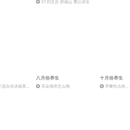
亚去世，世界图书
（节选）
07.刘文步 郑福山 窦公训女
八月份养生
十月份养生
不适合在冰箱里存
耳朵很痒怎么掏
早餐吃点肉，