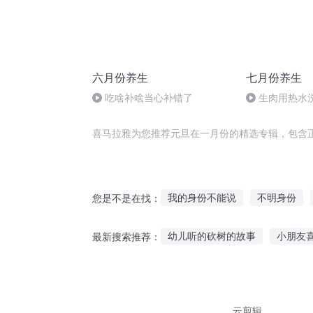
六月份养生
七月份养生
吃啥补啥当心补错了
生肉用热水
喜马拉雅为您推荐元旦在一月份的精选专辑，包含
我的身份不能说
不明身份
您是不是在找：
伊旦之书
好战份子
魔尊
幼儿听的砍树的故事
小朋友
最新搜索推荐：
撒旦日记
旦暮之地
欠你
听党话 跟党走小故事
微信那
讲故事连线鬼故事在线听
哪
云剪辑