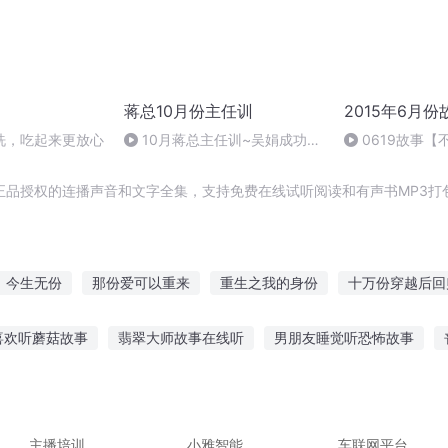
蒋总10月份主任训
2015年6月份
洗，吃起来更放心
10月蒋总主任训~吴娟成功五
0619故事
乐章
正品授权的连播声音和文字全集，支持免费在线试听阅读和有声书MP3打
今生无份
那份爱可以重来
重生之我的身份
十万份穿越后回
爱妻的双重身份
网游之双份传奇
撒旦之书世界末日
燃起那份
喜欢听蘑菇故事
翡翠大师故事在线听
男朋友睡觉听恐怖故事
一份爱
里听故事
大远哥听别人讲故事
小白鹅故事在线听
电话手机听
个软件可以听校花故事
听力宝怎么听故事免费
主播培训
小雅智能
车联网平台