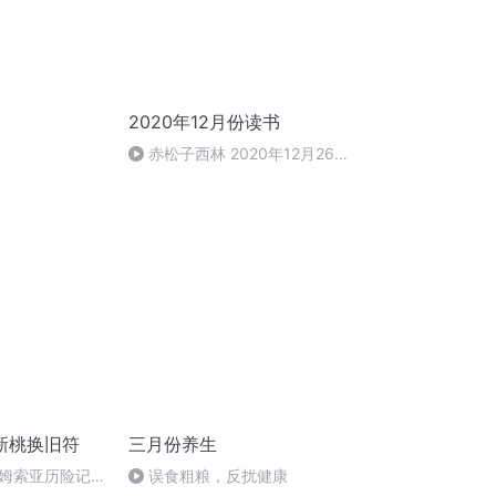
2020年12月份读书
赤松子西林 2020年12月26日
下午6:32
新桃换旧符
三月份养生
姆索亚历险记
误食粗粮，反扰健康