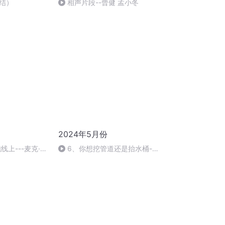
结）
相声片段--曾健 孟小冬
2024年5月份
线上---麦克·威
6、你想挖管道还是抬水桶---
阿秘特·桑迪