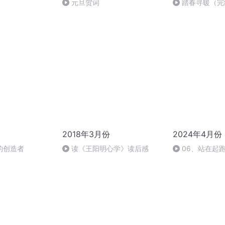
元旦贺词
踏春寻暖（完
2018年3月份
2024年4月份
的创造者
读《王阳明心学》读后感
06、站在起跑
尔逊