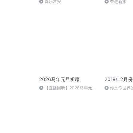
喜乐常安
奋进新旅
2026马年元旦祈愿
2018年2月份
【直播回听】2026马年元旦
你是你世界
祈愿