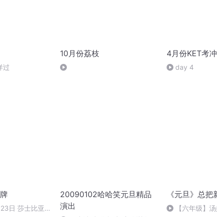
10月份荔枝
4月份KET考冲
样过
day 4
牌
20090102哈哈笑元旦精品
《元旦》总把
演出
23日 莎士比亚
【六年级】汤