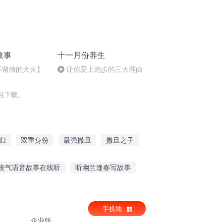
故事
十一月份养生
【不留情的大火】
让你爱上跑步的三大理由
包下载。
归
双重身份
最强撒旦
撒旦之子
爱
还我一份真爱
名为撒旦
丧气语音故事在线听
听幽兰逢春写故事
故事软件
搞笑鬼故事免费听
手机端
企业版