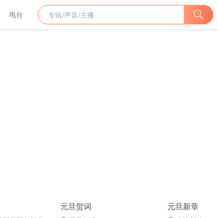
电台
元旦贺词
元旦新章