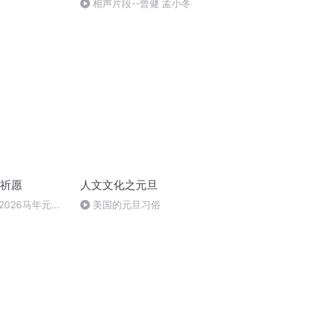
相声片段--曾健 孟小冬
旦祈愿
人文文化之元旦
2026马年元旦
美国的元旦习俗