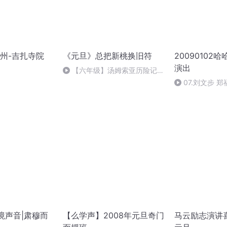
州-吉扎寺院
《元旦》总把新桃换旧符
20090102
演出
【六年级】汤姆索亚历险记
（节选）
07.刘文步 
境声音|肃穆而
【么学声】2008年元旦奇门
马云励志演讲喜