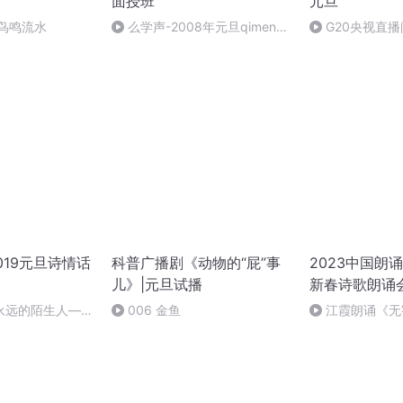
面授班
元旦
鸟鸣流水
么学声-2008年元旦qimen面
G20央视直
授班录像-47
019元旦诗情话
科普广播剧《动物的“屁”事
2023中国朗
儿》|元旦试播
新春诗歌朗诵
永远的陌生人——
006 金鱼
江霞朗诵《无
，朗读：顾瑞荣
静水流深