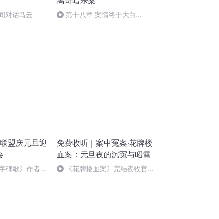
离奇暗杀案
播间对话马云
第十八章 案情终于大白
（三）
诵联盟庆元旦迎
免费收听｜案中冤案·花牌楼
会
血案：元旦夜的沉冤与昭雪
字碑歌》作者：
《花牌楼血案》完结夜收官，
案中冤案终落幕！