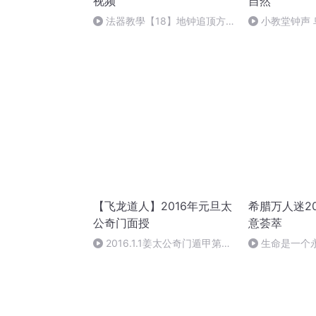
视频
自然
法器教學【18】地钟追顶方
小教堂钟声 
法 教你一招简单打超快方法 快
速进步
【飞龙道人】2016年元旦太
希腊万人迷2
公奇门面授
意荟萃
2016.1.1姜太公奇门遁甲第一
生命是一个
集
作者：顾瑞荣