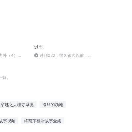
过刊
内外（4）
过刊022：很久很久以前，有
一本黑暗格林童话
下载。
穿越之大理寺系统
撒旦的领地
撒旦之书世界末日
网王之四天宝寺
故事视频
终南茅棚听故事全集