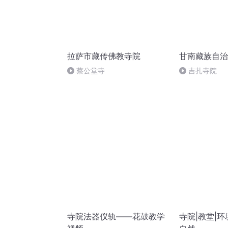
拉萨市藏传佛教寺院
甘南藏族自治
蔡公堂寺
吉扎寺院
寺院法器仪轨——花鼓教学
寺院|教堂|环