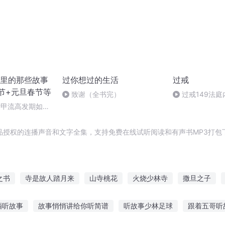
里的那些故事
过你想过的生活
过戒
节+元旦春节等
致谢（全书完）
过戒149法庭
（完）
#甲流高发期如何
+奥司他韦
品授权的连播声音和文字全集，支持免费在线试听阅读和有声书MP3打包
之书
寺是故人踏月来
山寺桃花
火烧少林寺
撒旦之子
最强撒旦
撒旦日记
我的寺庙生活
撒旦先生
名为撒旦
酒听故事
故事悄悄讲给你听简谱
听故事少林足球
跟着五哥听