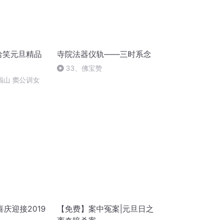
哈哈笑元旦精品
寺院法器仪轨——三时系念
33、佛宝赞
郑福山 窦公训女
庆迎接2019
【免费】案中冤案|元旦日之