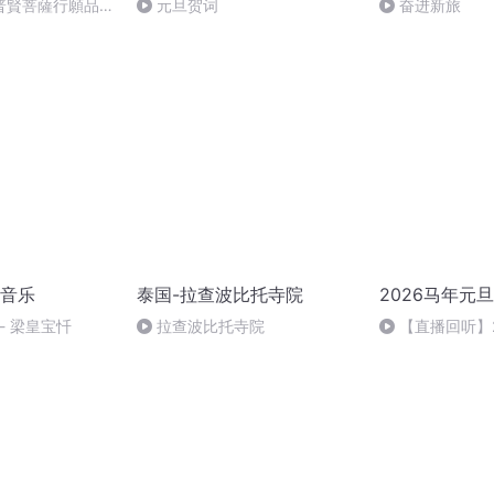
普賢菩薩行願品》
元旦贺词
奋进新旅
L)・莫爾根最新
音乐
泰国-拉查波比托寺院
2026马年元
 - 梁皇宝忏
拉查波比托寺院
【直播回听】
祈愿