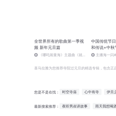
全世界所有的歌曲第一季视
中国传统节日
频 新年元旦篇
和传说+中秋
《哪吒闹童海》主题曲《就是
主播海一闪
哪吒》
做好防护+热词
喜马拉雅为您推荐寺院过元旦的精选专辑，包含正
时空寺庙
心中有寺
伊旦
您是不是在找：
大理寺女官
大理寺少卿
夜听男叔讲故事
雨天我想喝
最新搜索推荐：
四旦双冰
旦暮之地