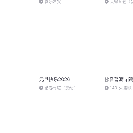
喜乐常安
天籟音色《
(觀音瑪尼版NP
佛曲 HD高音質
元旦快乐2026
佛音普渡寺院
踏春寻暖（完结）
149-朱震颐