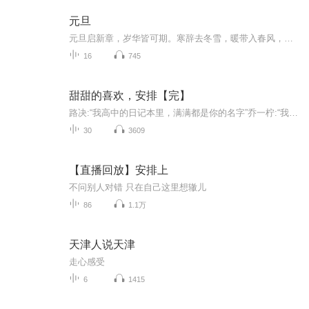
元旦
元旦启新章，岁华皆可期。寒辞去冬雪，暖带入春风，旧岁遗憾随烟散。愿新年有光有暖，万事顺意，岁岁胜今朝。
16
745
甜甜的喜欢，安排【完】
路决:“我高中的日记本里，满满都是你的名字”乔一柠:“我爱你”“少年是夏日燎原，心动是春日里的无眠”“春风没有吹动她的心，是他吹动了”
30
3609
【直播回放】安排上
不问别人对错 只在自己这里想辙儿
86
1.1万
天津人说天津
走心感受
6
1415