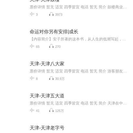
票价详情 暂无 适宜 四季皆宜 电话 暂无 简介 鼓楼商业街位于天津老城厢繁华商业区。它是天津的发源地和历史上政治，军事，经济文化中心。今天我们就一起来逛逛这天津的一大象征吧！在洪武三十一年，明太祖朱元璋病故，朱棣发动了“靖难之役”，他夺取皇位...
3
3973
命运对你另有安排|成长
【内容简介】安子所著的这本书，从人生的低潮写起，分析了低潮的成因和应对的策略，对人生可能经历的种种磨难做了详尽的分析，并给出切实可行的解决办法。本书，博采众长、引经据典，每章都堪称经典，每节都独立阐述一个主题，从不同的角度分析了阻碍我们...
65
270
天津-天津八大家
票价详情 暂无 适宜 四季皆宜 电话 暂无 简介 游客朋友，早年天津的豪门巨富有“八大家”之称，至于这“八家”究竟是哪八家，随着年代的推移，有着不同的说法。八大家的兴衰演变，从一个侧面反映出近代天津的社会面貌。想了解天津这座城市，这“八大家”是...
8
30.9万
天津-天津五大道
票价详情 暂无 适宜 四季皆宜 电话 暂无 简介 天津在中国的近代历史上占据着很重要的地位，现如今流传这样一句话，叫做“五千年中国看西安，一千年中国看北京，一百年中国看天津”。由此可见，天津在近代中国的历史地位是举足轻重的。 与历史悠久的中国古都相比较，天津的历史并不算太长，传统天津的城市地位也不是特别高。在明代，天津是座卫城，这样级别的城市在当时有三四百个，如今老人们讲的“天津卫”就是这么来的啦。到了清代，天津由州很快升格为直隶州，不久又开府置县。需要特别指出的是，在清代，府一级的城市有二百多个，县一级的城市多达一千多个，这么看起来，天津似乎还是很普通，但是，因为天津依河近海，地处水陆要塞，距离京城又很近，因此，它的地位其实已经变得十分重要。 天津老城的历史是很难一时半会儿说清楚的，要想知道天津老城的沧桑变迁，特别是近代历史的变迁，去五大道游览区看一看小洋楼就能了解个大概。 说起小洋楼，在上海、青岛、厦门、武汉都有很多，但比起天津的小洋楼却都得俯首帖耳、甘拜下风，因为天津的小洋楼是现存最多、保存最好、而且是最为集中的。 1860年到1903年间，西方列强纷纷强迫清政府签订不平等条约，从这个时候开始，天津被九国列强分割，他们在中国的土地上设立租界。而小洋楼最集中、占地面积最大的还要属英租界的五大道。 据统计，五大道地区的名人旧居和风貌建筑有300多处，与其他地区相比，无论从地域面积、文物数量、还是近代名人遗迹等等来说都是首屈一指的。于是呢，这里就成了天津小洋楼的代名词。 五大道是中国近代历史的一个缩影，是百年社会历史变迁的一个写照。不信，就让我带您到这里来看一看吧。 音频来源于链景旅行
41
125万
天津-天津老字号