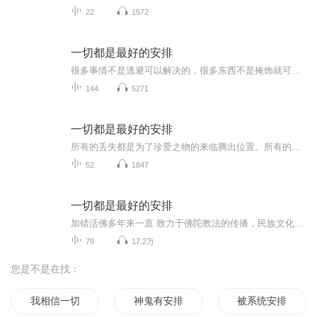
22
1572
一切都是最好的安排
很多事情不是逃避可以解决的，很多东西不是掩饰就可以抹去的，没有谁能做到让所有人满意，就算你再圆滑，在利益的冲突下，也不可能将一切做到皆大欢喜，总有人会受伤。
144
5271
一切都是最好的安排
所有的丢失都是为了珍爱之物的来临腾出位置。所有的匍匐都是高高跃起前的热身，所有的支离破碎都是为了来之不易的圆满。那些星星点点的微光，终会成为燃烧生命的熊熊之光，一切都是最好的安排。
52
1847
一切都是最好的安排
加错活佛多年来一直 致力于佛陀教法的传播，民族文化的复兴，以及贫困边远山区教育事业的发展等各项社会公益事业。得到智慧的启示，增长内在的力量，破除生命历程中的困惑和无常，以无畏的勇气去面对生活中的无尽磨难。第一章 我们该如何与这个世界相处第...
79
17.2万
您是不是在找：
我相信一切都是最好的安排
神鬼有安排之名动山海
被系统安排的幸运