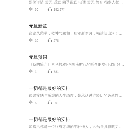
票价详情 暂无 适宜 四季皆宜 电话 暂无 简介 很多人都有着“老字号”情结，对于那些伴着自己长大的东西念念不忘。老字号的产品总是用它创业时的传奇、成功时的辉煌和经久不衰的魅力吸引着一代又一代的消费者。天津这个有着悠久历史的城市，当然也拥有它自...
30
182.2万
元旦新章
命途风霜尽，乾坤气象和，历添新岁月，福满旧山河！龙蛇交替，迎接全新的2025！
10
278
元旦贺词
《我的简介》喜马拉雅FM司南时代的听众朋友们你们好，首先非常感谢大家一直以来对司南时代的支持，为我们的进步提供宝贵的意见。马上我们将迎来2018年，在新的一年里我们会更加用心的给大家准备优秀的作品，2018我们一同进步。为了感谢大家长久以来的支持...
1
781
一切都是最好的安排
传递接纳与乐观的人生态度，是承认过往经历的必然性，相信困境中藏机遇、遗憾里有馈赠。它并非消极认命，而是在接纳现实后主动向阳——错过的选择可能避开隐患，遭遇的挫折会沉淀成长，当下的不顺或许是未来的铺垫。这种心态能帮人缓解焦虑、减少内耗，以...
6
261
一切都是最好的安排
加措活佛是一位很有才华的年轻僧人，80后最具影响力的精神导师之一，也是当代新媒体时代最具传播力的智慧导师之一。这本《一切都是最好的安排》，是他开示人生智慧的感悟随笔，每篇文字不多，然而不乏触动你心灵的警言，让你与他一起去面对人生生命、生活中的种种问题，以及由此悟得的解脱智慧。