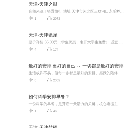
天津-天津之眼
音频来源于链景旅行 地址 天津市河北区三岔河口永乐桥上 票价描述 成人70元，儿童35元（限1.2米以下的儿童），包厢票400元（限5人以内单独乘坐），购买成人票的团体20人以上可享9折优惠。 开放时间 9:30-21:30 乘车信息 公交：516路市区线、652路、658路、...
1
2073
天津-天津瓷屋
票价详情 35.00元（学生优惠，南开大学生免费） 适宜 四季皆宜 电话 暂无 简介 游客朋友您好,现在我们来到的是天津著名的景点——价值连城的瓷屋。为什么说它价值连城呢？这是因为呀，您眼前的这座瓷房子，它装饰所用的瓷片没有一片是现代瓷，换句话说，这...
4
1万
最好的安排 更好的自己 ～ 一切都是最好的安排
生活或许不易，但每一步都是最好的安排。愿我的陪伴能给你温暖，让你在平凡中发现美好，在努力中成为更好的自己。欢迎大家在评论区写下你最想听的话题，也欢迎亲爱的你们多多点赞评论。
8
2365
如何科学安排早餐？
一份科学的早餐，是开启一天活力的关键，核心遵循主食+优质蛋白+果蔬的搭配原则，兼顾营养均衡与饱腹感。主食选择粗粮、全麦等复合碳水，稳定供能；搭配鸡蛋、牛奶、豆浆等优质蛋白，增强饱腹感、维持代谢；再加入新鲜果蔬，补充维生素与膳食纤维，少油少...
1
46
天津-天津鼓楼