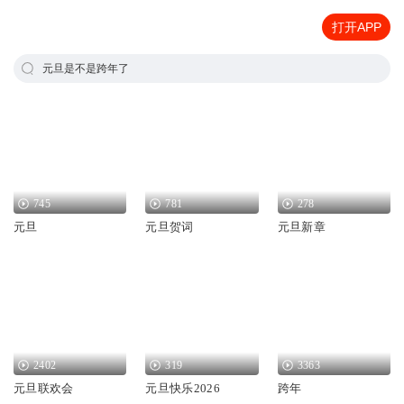
打开APP
元旦是不是跨年了
745
781
278
元旦
元旦贺词
元旦新章
2402
319
3363
元旦联欢会
元旦快乐2026
跨年