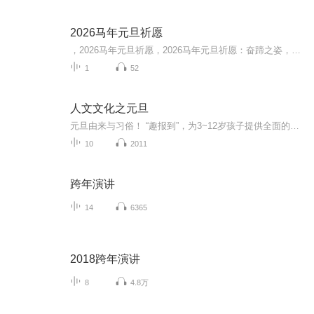
2026马年元旦祈愿
，2026马年元旦祈愿，2026马年元旦祈愿：奋蹄之姿，赴时代之约我祈愿，2026年的中国 山河锦绣，繁荣昌盛。我祈愿，2026年的每个奋斗者，都能策马扬鞭，不负韶华。我祈愿，2026年的情感世界，温暖纯粹 情谊绵长。我祈愿，，2026年的我们，心怀热爱，向阳而...
1
52
人文文化之元旦
元旦由来与习俗！ “趣报到”，为3~12岁孩子提供全面的通识知识系列课程。让孩子广泛接触通识教育，掌握更全面的天文，历史，地理，艺术，生活及科普知识。找到兴趣，快乐成长！...
10
2011
跨年演讲
14
6365
2018跨年演讲
8
4.8万