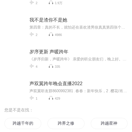
2
1.9万
我不是渣你不是她
第四章：真的不长，就怕还在喜欢渣男徐真真第四张个人专辑《我不是渣你不是她》将会是一场短暂的“渣爱”旅途。你会听见渣男去过广州的酒馆，去过巴黎滑雪，去过东京的音乐节，去过洛杉矶的派对，都是为了想遇见“她”。“她”是他对美好的憧憬，“她”是他对幸福的幻想，他知道世上一定有一个灵魂在那个对的时间地点等待着与他相爱。整张专辑分四个章节发布，每个章节有两首单曲。这四个章节分别是：#不要诱惑我，我经不起诱惑；#真的喜欢，就怕时间不长；#安全感不是我能给的；#真的不长，就怕还在喜...
2
4986
岁序更新 声暖跨年
《岁序归新，声暖跨年》 亲爱的听众朋友们，晚上好。欢迎来到《岁序归新，声暖跨年》特别专辑。 时间的指针，正一步步走向岁末的终点。这一年，或许有奔波的疲惫，有不期而遇的惊喜，有未曾说出口的遗憾，也有藏在烟火日常里的小确幸。 感谢你们，愿意把...
4
335
声双翼跨年晚会直播2022
声双翼听友群8600992381 .春春：新年快乐，2 .樱花/肖尧/JK：无垢3 .火火兔：小星星4 .马里奥、翰文：朗诵《旗袍》5.西西:歌曲《有何不可》6 .妮妮/JK：容嬷嬷扎紫薇7.采玉:《自挂东南枝》8.海啸:朗诵《丰碑》
1
429
您是不是在找：
跨越千年的爱恋之我的古代
跨界之修
跨越星神