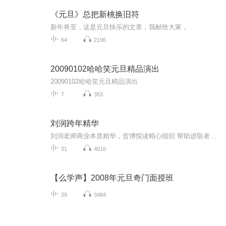
《元旦》总把新桃换旧符
新年将至，这是元旦快乐的文章，我献给大家，
64
2196
20090102哈哈笑元旦精品演出
20090102哈哈笑元旦精品演出
7
353
刘润跨年精华
刘润老师商业本质精华，贺博悦读精心组织 帮助进取者提升认知 减少内耗
31
4016
【么学声】2008年元旦奇门面授班
29
3484