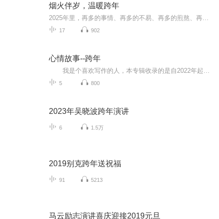
烟火伴岁，温暖跨年
2025年里，再多的事情、再多的不易、再多的煎熬、再多的遗憾，今夜之后就过去了。明天就是新的一天，也是新的一年第一天。我们一起想想明天要做的事情：也许陪伴爸妈在家附近的公园散步；也许带着孩子去打一场球；也许在社区医院做一次义工；也许一个人在...
17
902
心情故事--跨年
我是个喜欢写作的人，本专辑收录的是自2022年起，关于过农历年，元旦，圣诞节等，与跨年相关的我的心情故事。 漫长的疫情终于过去，而在期间经历的时代变化；感情变化；事业 爱好的变化；以及始终不变的家人团聚，都是与跨年相关的...
5
800
2023年吴晓波跨年演讲
6
1.5万
2019别克跨年送祝福
91
5213
马云励志演讲喜庆迎接2019元旦