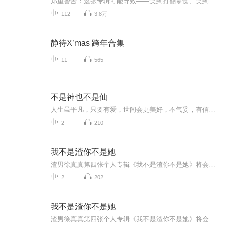
郑重警告：这张专辑可能导致——笑到打翻零食、笑到呛到饮料、笑到零点的祝福都发晚了。德云社跨年专场，向来是一年里最热闹的几场之一。台上演员使不完的劲儿，台下观众笑不完的声儿。现在，这些笑声打包成一张专辑。适合全家从晚饭一直听到倒计时结束。...
112
3.8万
静待X’mas 跨年合集
11
565
不是神也不是仙
人生虽平凡，只要有爱，世间会更美好，不气妥，有信念，懂得奉献 ，就像美丽的春天一样，百花齐放，绽放精彩。...
2
210
我不是渣你不是她
渣男徐真真第四张个人专辑《我不是渣你不是她》将会是一场短暂的“渣爱”旅途。你会听见渣男去过广州的酒馆，去过巴黎滑雪，去过东京的音乐节，去过洛杉矶的派对，都是为了想遇见“她”。“她”是他对美好的憧憬，“她”是他对幸福的幻想，他知道世上一定有一个灵魂在那个对的时间地点等待着与他相爱。整张专辑分四个章节发布，每个章节有两首单曲。这四个章节分别是：#不要诱惑我，我经不起诱惑；#真的喜欢，就怕时间不长；#安全感不是我能给的；#真的不长，就怕还在喜欢
2
202
我不是渣你不是她
渣男徐真真第四张个人专辑《我不是渣你不是她》将会是一场短暂的“渣爱”旅途。你会听见渣男去过广州的酒馆，去过巴黎滑雪，去过东京的音乐节，去过洛杉矶的派对，都是为了想遇见“她”。“她”是他对美好的憧憬，“她”是他对幸福的幻想，他知道世上一定有一个灵魂在那个对的时间地点等待着与他相爱。整张专辑分四个章节发布，每个章节有两首单曲。这四个章节分别是：#不要诱惑我，我经不起诱惑；#真的喜欢，就怕时间不长；#安全感不是我能给的；#真的不长，就怕还在喜欢《我不是渣你不是她》是徐真真...