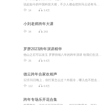
说起如今的中国科技大佬，不少人都会想到马云还有马化腾等人。尤其是马云，关于科技这一方面也是有投资不小的。可能很多人都还将阿里巴巴和马云定位在电商上，其实阿里巴巴早就变成了一个多元化的企业了。而且，在人工智能这一方面，马云可是有不少的成就...
14
3.4万
小刘老师跨年大课
34
243
罗胖2023跨年演讲精华
他山之石可以攻玉 罗胖持续八年的跨年演讲 给我们生活多一道光
25
9.4万
德云跨年合家欢相声
12月31日晚上，你打算怎么过？外面冷，哪儿也不想去；手机里，朋友们在刷“再见今年，你好明年”。这时候，一张德云社跨年专辑最管用。本专辑收录德云社历年跨年专场的爆笑现场。一家人围坐，不用抢票，不用冻着，点开就是前排。笑着笑着，零点的钟声就响了。
112
6.9万
跨年专场乐开花合集