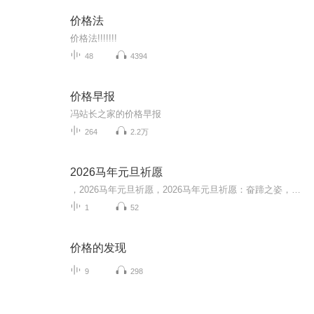
价格法
价格法!!!!!!!
48
4394
价格早报
冯站长之家的价格早报
264
2.2万
2026马年元旦祈愿
，2026马年元旦祈愿，2026马年元旦祈愿：奋蹄之姿，赴时代之约我祈愿，2026年的中国 山河锦绣，繁荣昌盛。我祈愿，2026年的每个奋斗者，都能策马扬鞭，不负韶华。我祈愿，2026年的情感世界，温暖纯粹 情谊绵长。我祈愿，，2026年的我们，心怀热爱，向阳而...
1
52
价格的发现
9
298