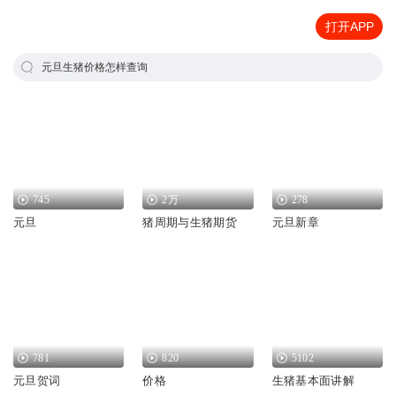
打开APP
元旦生猪价格怎样查询
745
2万
278
元旦
猪周期与生猪期货
元旦新章
781
820
5102
元旦贺词
价格
生猪基本面讲解