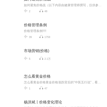
如何避免价格战（以下内容由健康管理师撰写，仅供参考。中医调理需辨证施治，具体用药请遵医嘱） 《做生意别学"3块9包邮"：中医智慧教你避免价格战》 小区门口两家药店打架：A店鸡蛋促销价5毛一个，B店立刻挂出"4毛五限时抢"。不出三个月，两家店开...
2
48
价格管理条例
价格管理条例!!!!
39
1759
市场营销(价格)
5
2.1万
怎么看黄金价格
怎么看黄金价格黄金价格涨跌背后的"中医五行说"，看完你也是野生经济学家 （本文作者系健康管理师兼网文写手，所有观点仅为个人经验分享，不建议作为投资依据。身体不适请及时就医，投资有风险请咨询专业人士） 黄金这玩意儿就像老中医诊室里的那台...
1
47
杨洪斌丨价格变化理论