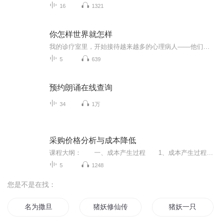
16
1321
你怎样世界就怎样
我的诊疗室里，开始接待越来越多的心理病人——他们焦虑、迷茫，甚至生不如死…… 药物只能让人的神经暂时放松，但如果他们一直深陷在自己的悲观情绪里，终将会与幸福擦肩而过。 人活着，不能只活在自己的世界里，不能只关注自己的感受和希望；人活着，要学会扮演自己的每一个角色，要敢于改变自己——毕竟，世界的样子就摆在那里，不会因了你而改变……...
5
639
预约朗诵在线查询
34
1万
采购价格分析与成本降低
课程大纲： 一、成本产生过程 1、成本产生过程 (1)财务活动 (2)制造产品 (3)销售产品 2、从利润表透视成本结构 3、应进行成本分析的情形 (1)新材料无采购经验 (2)底价难以确认 (3)无法确认供应商报价之合理性的 (4)供应商单一 (5)采购金额巨大 (6)为提高议价效率 4、成本分析的项目 (1)直接及间接材料成本 (2)工艺方法 (3)所需设备、工具 (4)直接及间接人工成本 (5)制造费用或外包费用 (6)营...
5
1248
您是不是在找：
名为撒旦
猪妖修仙传
猪妖一只