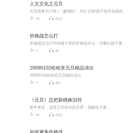
人文文化之元旦
元旦由来与习俗！ “趣报到”，为3~12岁孩子提供全面的通识知识系列课程。让孩子广泛接触通识教育，掌握更全面的天文，历史，地理，艺术，生活及科普知识。找到兴趣，快乐成长！...
10
2011
价格战怎么打
价格战怎么打中药铺子里的价格战兵法：活着比面子重要 （开头故事） 巷子口两家药店同天开业。张掌柜把当归标价60块，李老板反手挂出"全场五折"的招牌。三个月后经过，张记招牌已经换成沙县小吃。这年头连同仁堂都开始发满减券，价格战早不是选择题...
2
44
20090102哈哈笑元旦精品演出
20090102哈哈笑元旦精品演出
7
353
《元旦》总把新桃换旧符
新年将至，这是元旦快乐的文章，我献给大家，
64
2222
如何避免价格战