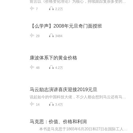
前言以《价格变化理论》为核心，持续跟踪复杂多变的金融市场，以价格变化来判断市场所处的状态，如实观照发现潜在的交易机会，持续不定期分享我对市场的理解、感悟。旨在与志同道合者，加深对市场的理解，对人性弱点的反思，使交易之路走得更加健康，使交易行为在科学的理论指导下，尽可能趋于完善，享受投资的过程。导师简介：实战金融市场二十五载，我的期货经历大概可以分成3个阶段。第一阶段：1995年——2003年 历经磨难，苦苦摸索阶段当时因对金融市场的认识浅薄，加之国内期货市场的...
7
2.2万
【么学声】2008年元旦奇门面授班
29
3484
康波体系下的黄金价格
48
4.2万
马云励志演讲喜庆迎接2019元旦
说起如今的中国科技大佬，不少人都会想到马云还有马化腾等人。尤其是马云，关于科技这一方面也是有投资不小的。可能很多人都还将阿里巴巴和马云定位在电商上，其实阿里巴巴早就变成了一个多元化的企业了。而且，在人工智能这一方面，马云可是有不少的成就...
14
3.4万
马克思：价值、价格和利润
本书是马克思于1865年6月20日和27日在国际工人协会总委员会会议上用英语所作的演说。1898年由马克思的幼女爱琳娜以《价值、价格和利润》为题，首次在伦敦发表,后来德文版改名为《工资、价格和利润》。 马克思的这篇重要演讲精辟的...